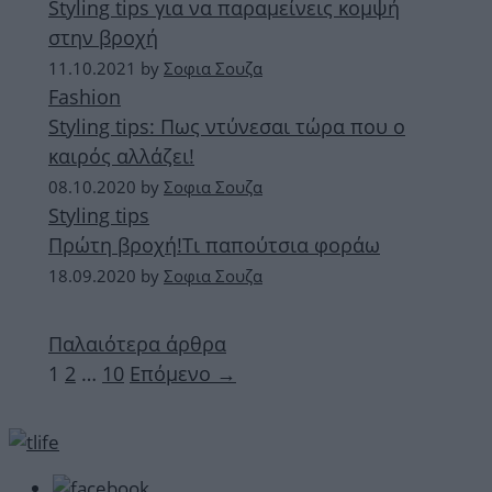
Styling tips για να παραμείνεις κομψή
στην βροχή
11.10.2021
by
Σοφια Σουζα
Fashion
Styling tips: Πως ντύνεσαι τώρα που ο
καιρός αλλάζει!
08.10.2020
by
Σοφια Σουζα
Styling tips
Πρώτη βροχή!Τι παπούτσια φοράω
18.09.2020
by
Σοφια Σουζα
Παλαιότερα άρθρα
Σελίδα
Σελίδα
Σελίδα
1
2
…
10
Επόμενο
→