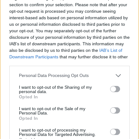
section to confirm your selection. Please note that after your
opt-out request is processed you may continue seeing
interest-based ads based on personal information utilized by
us or personal information disclosed to third parties prior to
your opt-out. You may separately opt-out of the further
disclosure of your personal information by third parties on the
IAB’s list of downstream participants. This information may
also be disclosed by us to third parties on the
IAB’s List of
Downstream Participants
that may further disclose it to other
third parties.
Please note that this website/app uses one or more Google
Personal Data Processing Opt Outs
services and may gather and store information including but
bplus
not limited to your visit or usage behaviour. You may click to
I want to opt-out of the Sharing of my
personal data.
grant or deny consent to Google and its third-party tags to
«Βροχή τα βέλη», με τον Στράτο
Opted In
use your data for below specified purposes in below Google
Τζώρτζογλου: Σήμερα η πρεμιέρα του –
consent section.
I want to opt-out of the Sale of my
Το πρόγραμμα περιοδείας
Personal Data.
Opted In
27.09.2025
Styling tips
I want to opt-out of processing my
Personal Data for Targeted Advertising.
Οι κανόνες που ακολουθούν οι