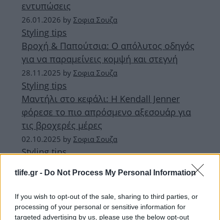
εντυπώσεις
26.01.2026
by
Σοφια Σουζα
Styling tips
Βροχή & Παπούτσια: Ο απόλυτος οδηγός
για να παραμείνεις κομψή και στεγνή
28.11.2025
by
Σοφια Σουζα
Styling tips
Μαντήλι στο κεφάλι: Η Kendall Jenner
φόρεσε το πιο απρόσμενο αξεσουάρ για
τις βροχερές μέρες
02.10.2025
by
Σοφια Σουζα
Styling tips
Rainy Days: 5 styling tips που λατρεύουν
tlife.gr -
Do Not Process My Personal Information
οι fashionistas για να είσαι στιλάτη (και!)
τις βροχερές ημέρες
If you wish to opt-out of the sale, sharing to third parties, or
processing of your personal or sensitive information for
ΔΙΑΦΗΜΙΣΗ
targeted advertising by us, please use the below opt-out