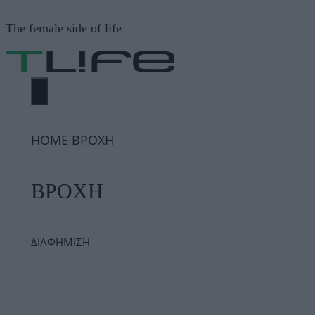
Μετάβαση
The female side of life
σε
περιεχόμενο
ΜΕΝΟΎ
ΗΟΜΕ
ΒΡΟΧΗ
ΒΡΟΧΗ
ΔΙΑΦΗΜΙΣΗ