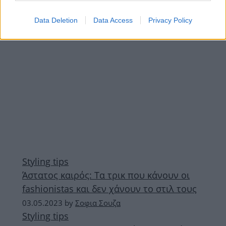
ΔΙΑΦΗΜΙΣΗ
Data Deletion
Data Access
Privacy Policy
Styling tips
Άστατος καιρός: Τα τρικ που κάνουν οι
fashionistas και δεν χάνουν το στιλ τους
03.05.2023
by
Σοφια Σουζα
Styling tips