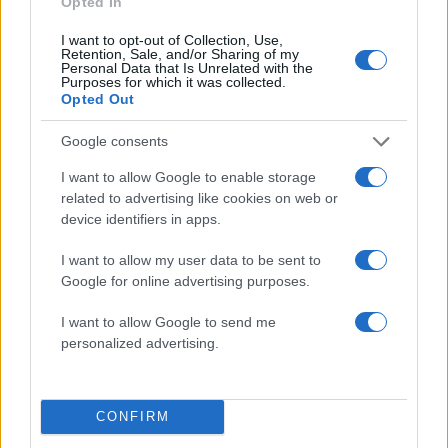
Opted In
fashionistas στην βροχή για να μην
I want to opt-out of Collection, Use,
χάσουν το στιλ τους
Retention, Sale, and/or Sharing of my
Personal Data that Is Unrelated with the
13.01.2025
by
Σοφια Σουζα
Purposes for which it was collected.
Opted Out
Styling tips
Τι παπούτσια φοράμε στη βροχή: Ο
Google consents
απόλυτος οδηγός!
I want to allow Google to enable storage
13.01.2025
by
Σοφια Σουζα
related to advertising like cookies on web or
Fashion
device identifiers in apps.
Eurovision 2024: Η Έλενα Παπαρίζου σε
I want to allow my user data to be sent to
μία μοναδική on stage εμφάνιση με
Google for online advertising purposes.
εκθαμβωτική δημιουργία Vrettos
Vrettakos
I want to allow Google to send me
personalized advertising.
10.05.2024
by
Σοφια Σουζα
Fashion
Βροχή: Τα παπούτσια που θα σε βγάλουν
CONFIRM
ασπροπρόσωπη τις rainy days