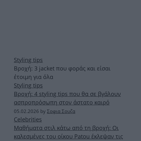
Styling tips
Βροχή: 3 jacket που φοράς και είσαι
έτοιμη για όλα
Styling tips
Βροχή: 4 styling tips που θα σε βγάλουν
ασπροπρόσωπη στον άστατο καιρό
05.02.2026
by
Σοφια Σουζα
Celebrities
Μαθήματα στιλ κάτω από τη βροχή: Οι
καλεσμένες του οίκου Patou έκλεψαν τις