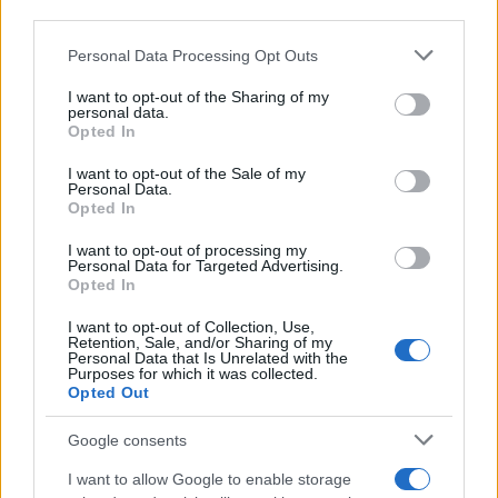
third parties.
ΔΙΑΦΗΜΙΣΗ
Please note that this website/app uses one or more Google
Personal Data Processing Opt Outs
services and may gather and store information including but
not limited to your visit or usage behaviour. You may click to
I want to opt-out of the Sharing of my
personal data.
grant or deny consent to Google and its third-party tags to
Opted In
use your data for below specified purposes in below Google
consent section.
I want to opt-out of the Sale of my
Personal Data.
Opted In
I want to opt-out of processing my
Personal Data for Targeted Advertising.
Opted In
I want to opt-out of Collection, Use,
Retention, Sale, and/or Sharing of my
Personal Data that Is Unrelated with the
News
Purposes for which it was collected.
Opted Out
Βασιλιάς Φελίπε – Βασίλισσα Λετίθια:
Στην αποφοίτηση της κόρης τους –
Google consents
Φωτογραφίες
I want to allow Google to enable storage
22.05.2023