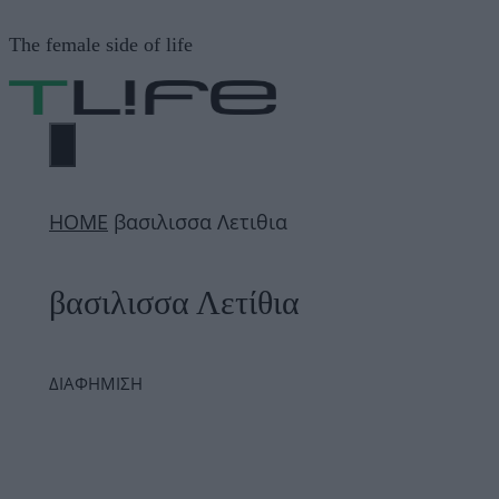
Μετάβαση
The female side of life
σε
περιεχόμενο
ΜΕΝΟΎ
ΗΟΜΕ
βασιλισσα Λετιθια
βασιλισσα Λετίθια
ΔΙΑΦΗΜΙΣΗ