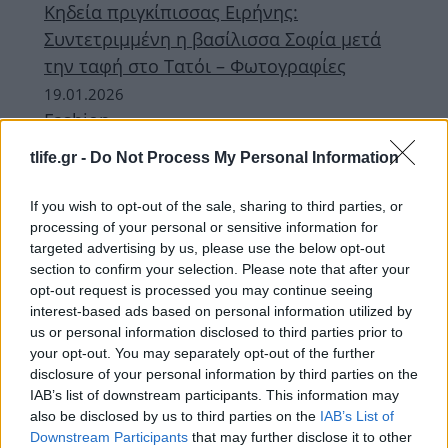
Κηδεία πριγκίπισσας Ειρήνης:
Συντετριμμένη η βασίλισσα Σοφία μετά
την ταφή στο Τατόι – Φωτογραφίες
19.01.2026
Fashion
Η Βασίλισσα Λετίθια της Ισπανίας έλαμψε
tlife.gr -
Do Not Process My Personal Information
με την ιστορική Cartier Loop Τιάρα
06.11.2025
by
Σοφια Σουζα
If you wish to opt-out of the sale, sharing to third parties, or
Celebrities
processing of your personal or sensitive information for
targeted advertising by us, please use the below opt-out
Queen Letizia: Ήταν η πιο κομψή
section to confirm your selection. Please note that after your
παρουσία στο δείπνο Μακρόν στο
opt-out request is processed you may continue seeing
Λούβρο για τους Ολυμπιακούς Αγώνες
interest-based ads based on personal information utilized by
us or personal information disclosed to third parties prior to
26.07.2024
by
Ταϋγετη Λαζου
your opt-out. You may separately opt-out of the further
News
disclosure of your personal information by third parties on the
Φήμες ότι χωρίζουν Φελίπε και Λετίθια –
IAB’s list of downstream participants. This information may
Η συμφωνία που υπέγραψαν πριν τον
also be disclosed by us to third parties on the
IAB’s List of
Downstream Participants
that may further disclose it to other
γάμο τους