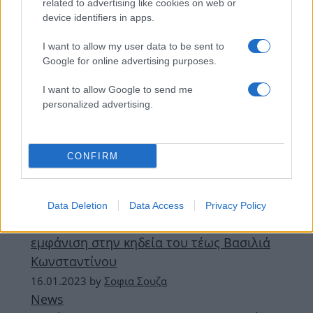
related to advertising like cookies on web or
Celebrities
device identifiers in apps.
Η Βασίλισσα Λετίθια με την πιο chic maxi
I want to allow my user data to be sent to
φούστα που είδαμε τελευταία
Google for online advertising purposes.
28.01.2023
by
Σοφια Σουζα
News
I want to allow Google to send me
personalized advertising.
Κηδεία Τέως Βασιλιά Κωνσταντίνου: Μαρί
Σαντάλ και βασίλισσα Λετίθια ξανά
κολλητές μετά το «πάγωμα» στις σχέσεις
CONFIRM
τους
16.01.2023
Celebrities
Data Deletion
Data Access
Privacy Policy
Βασίλισσα Λετίθια: Mε royal chic black
εμφάνιση στην κηδεία του τέως Βασιλιά
Κωνσταντίνου
16.01.2023
by
Σοφια Σουζα
News