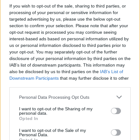
ΔΙΑΦΗΜΙΣΗ
If you wish to opt-out of the sale, sharing to third parties, or
processing of your personal or sensitive information for
targeted advertising by us, please use the below opt-out
section to confirm your selection. Please note that after your
opt-out request is processed you may continue seeing
interest-based ads based on personal information utilized by
us or personal information disclosed to third parties prior to
your opt-out. You may separately opt-out of the further
disclosure of your personal information by third parties on the
IAB’s list of downstream participants. This information may
also be disclosed by us to third parties on the
IAB’s List of
Downstream Participants
that may further disclose it to other
third parties.
Beauty
,
Skincare
Please note that this website/app uses one or more Google
Personal Data Processing Opt Outs
services and may gather and store information including but
Πολυτελή eye patches: 6 top επιλογές για
not limited to your visit or usage behaviour. You may click to
I want to opt-out of the Sharing of my
ξεκούραστο και φωτεινό βλέμμα μέσα σε
personal data.
grant or deny consent to Google and its third-party tags to
Opted In
λίγα λεπτά
use your data for below specified purposes in below Google
consent section.
18.07.2026
by
Αναστασια Βαπορακη
I want to opt-out of the Sale of my
Personal Data.
Celebrities