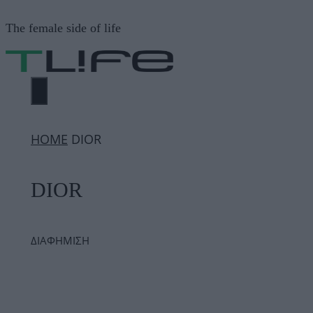
Μετάβαση
The female side of life
σε
περιεχόμενο
ΜΕΝΟΎ
ΗΟΜΕ
DIOR
DIOR
ΔΙΑΦΗΜΙΣΗ