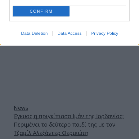
«Οδύσσειας» στο Παρίσι
CONFIRM
ΔΙΑΦΗΜΙΣΗ
Data Deletion
Data Access
Privacy Policy
News
Έγκυος η πριγκίπισσα Ιμάν της Ιορδανίας:
Περιμένει το δεύτερο παιδί της με τον
Τζαμίλ Αλεξάντερ Θερμιώτη