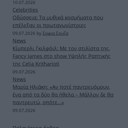
10.07.2026
Celebrities
Οδύσσεια: Τα μυθικά κοσμήματα που
επέλεξαν οι πρωταγωνίστριες
09.07.2026
by
Σοφια Σουζα
News
Κίμπερλι Γκιλφόιλ: Με τον στιλίστα της,
Fancy James στο show Υψηλής Ραπτικής
της Celia Kritharioti
09.07.2026
News
Μαρία Ηλιάκη: «Αν ποτέ παντρευόμουν,
ένα από τα δύο θα ήθελα – Μάλλον δε θα
παντρευτώ, οπότε…»
09.07.2026