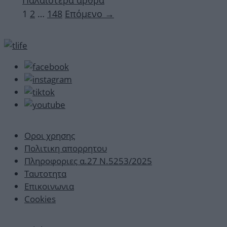
Παλαιότερα άρθρα
Σελίδα
Σελίδα
Σελίδα
1
2
…
148
Επόμενο
→
Οροι χρησης
Πολιτικη απορρητου
Πληροφοριες α.27 Ν.5253/2025
Ταυτοτητα
Επικοινωνια
Cookies