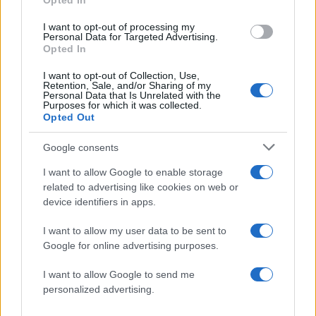
Opted In
Charlize Theron: Παραδίδει μαθήματα
I want to opt-out of processing my
styling με τις εμφανίσεις της αυτό το
Personal Data for Targeted Advertising.
Opted In
καλοκαίρι
16.07.2026
by
Σοφια Σουζα
I want to opt-out of Collection, Use,
Retention, Sale, and/or Sharing of my
Beauty
,
Μακιγιαζ
Personal Data that Is Unrelated with the
Purposes for which it was collected.
Ροδακινί μακιγιάζ: 5 must-have προϊόντα
Opted Out
για να πετύχεις την πιο fresh,
καλοκαιρινή εκδοχή
Google consents
16.07.2026
by
Αναστασια Βαπορακη
I want to allow Google to enable storage
News
related to advertising like cookies on web or
device identifiers in apps.
Σαρλίζ Θερόν: Η σπάνια εμφάνιση με την
transgender κόρη της
I want to allow my user data to be sent to
16.07.2026
by
Δημητρα Γκασιαμη
Google for online advertising purposes.
News
I want to allow Google to send me
Σαρλίζ Θερόν: Ανησυχία για την
personalized advertising.
εμφάνισή της στην πρεμιέρα της