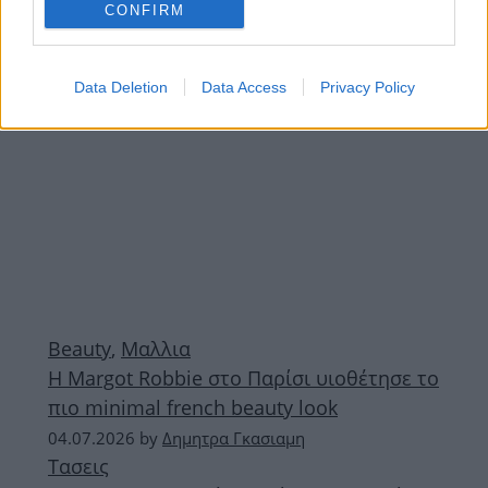
CONFIRM
ΔΙΑΦΗΜΙΣΗ
Data Deletion
Data Access
Privacy Policy
Beauty
,
Μαλλια
H Margot Robbie στο Παρίσι υιοθέτησε το
πιο minimal french beauty look
04.07.2026
by
Δημητρα Γκασιαμη
Τασεις