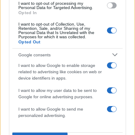
I want to opt-out of processing my
γαλλικό στιλ κυριάρχησε στο front row
Personal Data for Targeted Advertising.
Opted In
08.07.2026
by
Σοφια Σουζα
Beauty
,
Μακιγιαζ
I want to opt-out of Collection, Use,
Retention, Sale, and/or Sharing of my
H Sarah Pidgeon στο show του οίκου
Personal Data that Is Unrelated with the
Purposes for which it was collected.
Chanel έχει υιοθετήσει το πιο κομψό
Opted Out
καλοκαιρινό beauty look
Google consents
08.07.2026
by
Δημητρα Γκασιαμη
Fashion
I want to allow Google to enable storage
Chanel Couture FW26: Ο Matthieu Blazy
related to advertising like cookies on web or
device identifiers in apps.
δεν μας εντυπωσίασε μόνο με την
συλλογή αλλά και με το παραμυθένιο
I want to allow my user data to be sent to
σκηνικό
Google for online advertising purposes.
07.07.2026
by
Σοφια Σουζα
I want to allow Google to send me
Τασεις
personalized advertising.
All That Jazz: Οι σιλουέτες των ’20s είναι η
πιο elegant πρόταση της χρονιάς