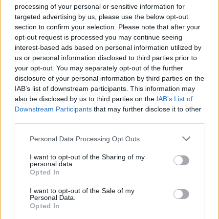
processing of your personal or sensitive information for
targeted advertising by us, please use the below opt-out
section to confirm your selection. Please note that after your
opt-out request is processed you may continue seeing
interest-based ads based on personal information utilized by
us or personal information disclosed to third parties prior to
your opt-out. You may separately opt-out of the further
disclosure of your personal information by third parties on the
IAB’s list of downstream participants. This information may
also be disclosed by us to third parties on the
IAB’s List of
Downstream Participants
that may further disclose it to other
third parties.
News
Please note that this website/app uses one or more Google
Personal Data Processing Opt Outs
services and may gather and store information including but
Μαρία Ηλιάκη: «Αν ποτέ παντρευόμουν,
not limited to your visit or usage behaviour. You may click to
I want to opt-out of the Sharing of my
ένα από τα δύο θα ήθελα – Μάλλον δε θα
personal data.
grant or deny consent to Google and its third-party tags to
Opted In
παντρευτώ, οπότε…»
use your data for below specified purposes in below Google
consent section.
09.07.2026
I want to opt-out of the Sale of my
Personal Data.
Celebrities
Opted In
Chanel Couture show: Το αξεπέραστο