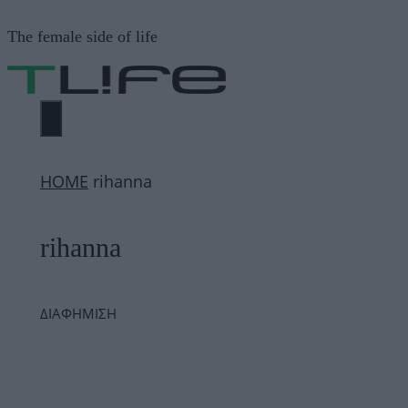
Μετάβαση
The female side of life
σε
περιεχόμενο
ΜΕΝΟΎ
ΗΟΜΕ
rihanna
rihanna
ΔΙΑΦΗΜΙΣΗ