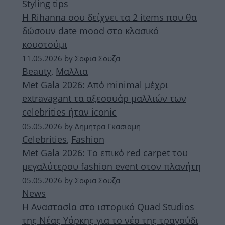
Styling tips
Η Rihanna σου δείχνει τα 2 items που θα
δώσουν date mood στο κλασικό
κουστούμι
11.05.2026
by
Σοφια Σουζα
Beauty
,
Μαλλια
Met Gala 2026: Από minimal μέχρι
extravagant τα αξεσουάρ μαλλιών των
celebrities ήταν iconic
05.05.2026
by
Δημητρα Γκασιαμη
Celebrities
,
Fashion
Met Gala 2026: Το επικό red carpet του
μεγαλύτερου fashion event στον πλανήτη
05.05.2026
by
Σοφια Σουζα
News
Η Αναστασία στο ιστορικό Quad Studios
της Νέας Υόρκης για το νέο της τραγούδι