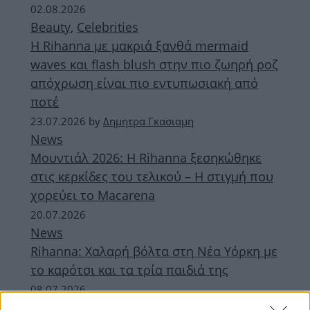
02.08.2026
Beauty
,
Celebrities
H Rihanna με μακριά ξανθά mermaid
waves και flash blush στην πιο ζωηρή ροζ
απόχρωση είναι πιο εντυπωσιακή από
ποτέ
23.07.2026
by
Δημητρα Γκασιαμη
News
Μουντιάλ 2026: Η Rihanna ξεσηκώθηκε
στις κερκίδες του τελικού – Η στιγμή που
χορεύει το Macarena
20.07.2026
News
Rihanna: Χαλαρή βόλτα στη Νέα Υόρκη με
το καρότσι και τα τρία παιδιά της
08.07.2026
Beauty
,
Celebrities