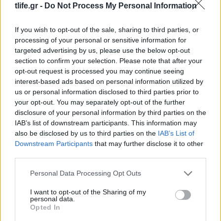
tlife.gr -
Do Not Process My Personal Information
Celebrity Beauty Brands: Όταν οι stars
μετατρέπουν την ομορφιά σε business
If you wish to opt-out of the sale, sharing to third parties, or
processing of your personal or sensitive information for
ΔΙΑΦΗΜΙΣΗ
targeted advertising by us, please use the below opt-out
section to confirm your selection. Please note that after your
opt-out request is processed you may continue seeing
interest-based ads based on personal information utilized by
us or personal information disclosed to third parties prior to
your opt-out. You may separately opt-out of the further
disclosure of your personal information by third parties on the
IAB’s list of downstream participants. This information may
also be disclosed by us to third parties on the
IAB’s List of
Downstream Participants
that may further disclose it to other
third parties.
Please note that this website/app uses one or more Google
Personal Data Processing Opt Outs
services and may gather and store information including but
Styling tips
not limited to your visit or usage behaviour. You may click to
I want to opt-out of the Sharing of my
personal data.
grant or deny consent to Google and its third-party tags to
Denim jacket: Η Rihanna μας θύμισε γιατί
Opted In
use your data for below specified purposes in below Google
αξίζει να υπάρχει σε κάθε ντουλάπα