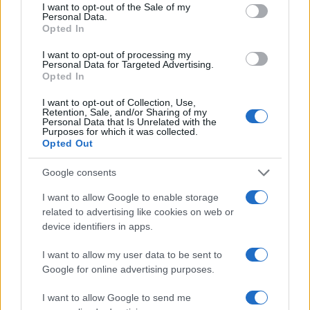
consent section.
I want to opt-out of the Sale of my
03.07.2026
by
Σοφια Σουζα
Personal Data.
Opted In
News
Chris Brown: Πρώην οικονόμος του
I want to opt-out of processing my
Personal Data for Targeted Advertising.
κέρδισε αποζημίωση 13 εκατομμυρίων
Opted In
δολαρίων για επίθεση σκύλου στην
I want to opt-out of Collection, Use,
έπαυλή του
Retention, Sale, and/or Sharing of my
Personal Data that Is Unrelated with the
01.07.2026
Purposes for which it was collected.
Opted Out
Beauty
,
Celebrities
,
Νυχια
Milky white μανικιούρ: Η Rihanna
Google consents
υιοθέτησε την πιο κομψή και safe τάση
I want to allow Google to enable storage
της σεζόν
related to advertising like cookies on web or
11.06.2026
by
Αναστασια Βαπορακη
device identifiers in apps.
Celebrities
I want to allow my user data to be sent to
Vivian Jenna Wilson: Η τρανς κόρη του
Google for online advertising purposes.
Έλον Μασκ ποζάρει στην Pride καμπάνια
της Savage x Fenty
I want to allow Google to send me