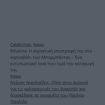
Celebrities
,
News
Rihanna: Η εκρηκτική επιστροφή της στο
καρναβάλι των Μπαρμπάντος – Ένα
εντυπωσιακό look που τιμά την καταγωγή
της
News
Ντέμης Νικολαΐδης: Πήγε στην Αμοργό
για τις καλοκαιρινές του διακοπές και
διασκέδασε σε συναυλία του Παύλου
Παυλίδη