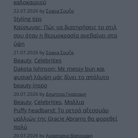
καλοκαιριού
22.07.2026
by
Σοφια Σουζα
Styling tips
Καύσωνας: Πώς να διατηρήσεις το στιλ
σου όταν η θερμοκρασία ανεβαίνει στα
ύψη
21.07.2026
by
Σοφια Σουζα
Beauty
,
Celebrities
Dakota Johnson: Με messy bun και
φυσική λάμψη μάς δίνει το απόλυτο
beauty inspo
20.07.2026
by
Δημητρα Γκασιαμη
Beauty
,
Celebrities
,
Μαλλια
Puffy headband: Το ρετρό αξεσουάρ
μαλλιών της Gracie Abrams θα φορεθεί
πολύ
20.07.2026
by
Αναστασια Βαπορακη