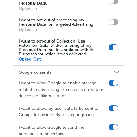
Personal Data.
να δούμε
Opted In
31.07.2026
by
Σοφια Σουζα
I want to opt-out of processing my
Styling tips
Personal Data for Targeted Advertising.
Opted In
Travel Style: Ιδέες για να ταξιδέψεις σαν
fashionista
I want to opt-out of Collection, Use,
Retention, Sale, and/or Sharing of my
28.07.2026
by
Σοφια Σουζα
Personal Data that Is Unrelated with the
Purposes for which it was collected.
Celebrities
,
News
Opted Out
Οι Beckham απολαμβάνουν τις διακοπές
τους στην Ίμπιζα με το πιο χαλαρό
Google consents
summer look
I want to allow Google to enable storage
28.07.2026
related to advertising like cookies on web or
by
Σοφια Σουζα
device identifiers in apps.
Styling tips
Weekly Style: Η νέα εβδομάδα θέλει
I want to allow my user data to be sent to
δροσερά σύνολα και ανεβασμένη διάθεση
Google for online advertising purposes.
26.07.2026
by
Σοφια Σουζα
I want to allow Google to send me
Τασεις
personalized advertising.