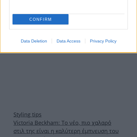
Ρίγες: Το χαρούμενο καλοκαιρινό μοτίβο
επιστρέφει πιο πολύχρωμο από ποτέ
CONFIRM
ΔΙΑΦΗΜΙΣΗ
Data Deletion
Data Access
Privacy Policy
Styling tips
Victoria Beckham: Το νέο, πιο χαλαρό
στιλ της είναι η καλύτερη έμπνευση του