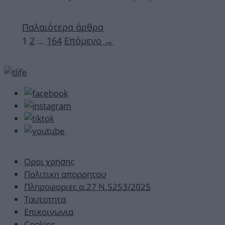
Παλαιότερα άρθρα
Σελίδα
Σελίδα
Σελίδα
1
2
…
164
Επόμενο
→
Οροι χρησης
Πολιτικη απορρητου
Πληροφοριες α.27 Ν.5253/2025
Ταυτοτητα
Επικοινωνια
Cookies