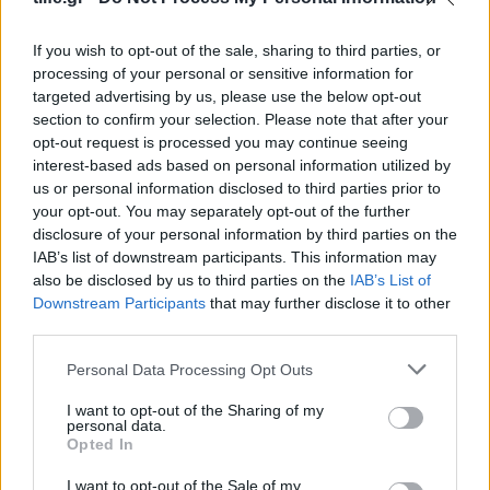
την «Οδύσσεια» και συνεχίζει τις epic
If you wish to opt-out of the sale, sharing to third parties, or
εμφανίσεις
processing of your personal or sensitive information for
targeted advertising by us, please use the below opt-out
ΔΙΑΦΗΜΙΣΗ
section to confirm your selection. Please note that after your
opt-out request is processed you may continue seeing
interest-based ads based on personal information utilized by
us or personal information disclosed to third parties prior to
your opt-out. You may separately opt-out of the further
disclosure of your personal information by third parties on the
IAB’s list of downstream participants. This information may
also be disclosed by us to third parties on the
IAB’s List of
Downstream Participants
that may further disclose it to other
third parties.
Please note that this website/app uses one or more Google
Personal Data Processing Opt Outs
services and may gather and store information including but
not limited to your visit or usage behaviour. You may click to
I want to opt-out of the Sharing of my
Celebrities
,
News
personal data.
grant or deny consent to Google and its third-party tags to
Opted In
Kylian Mbappé – Ester Expósito: Το νέο
use your data for below specified purposes in below Google
consent section.
ζευγάρι της showbiz που δεν περιμέναμε
I want to opt-out of the Sale of my