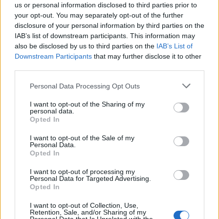
us or personal information disclosed to third parties prior to
your opt-out. You may separately opt-out of the further
disclosure of your personal information by third parties on the
IAB’s list of downstream participants. This information may
also be disclosed by us to third parties on the
IAB’s List of
Downstream Participants
that may further disclose it to other
third parties.
Please note that this website/app uses one or more Google
Personal Data Processing Opt Outs
services and may gather and store information including but
Ημερησιες
not limited to your visit or usage behaviour. You may click to
I want to opt-out of the Sharing of my
Ζώδια: Προβλέψεις για σήμερα Δευτέρα
personal data.
grant or deny consent to Google and its third-party tags to
Opted In
20 Ιουλίου 2026
use your data for below specified purposes in below Google
consent section.
20.07.2026
by
Λιτσα Πετριδη
I want to opt-out of the Sale of my
Personal Data.
Ημερησιες
Opted In
Ζώδια: Προβλέψεις για σήμερα Κυριακή
I want to opt-out of processing my
19 Ιουλίου 2026
Personal Data for Targeted Advertising.
Opted In
19.07.2026
by
Λιτσα Πετριδη
Ημερησιες
I want to opt-out of Collection, Use,
Retention, Sale, and/or Sharing of my
Ζώδια: Προβλέψεις για σήμερα Σάββατο