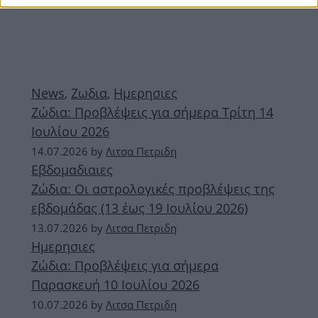
News
,
Ζωδια
,
Ημερησιες
Ζώδια: Προβλέψεις για σήμερα Τρίτη 14
Ιουλίου 2026
14.07.2026
by
Λιτσα Πετριδη
Εβδομαδιαιες
Ζώδια: Οι αστρολογικές προβλέψεις της
εβδομάδας (13 έως 19 Ιουλίου 2026)
13.07.2026
by
Λιτσα Πετριδη
Ημερησιες
Ζώδια: Προβλέψεις για σήμερα
Παρασκευή 10 Ιουλίου 2026
10.07.2026
by
Λιτσα Πετριδη