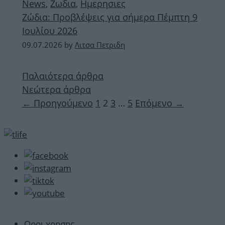
News
,
Ζωδια
,
Ημερησιες
Ζώδια: Προβλέψεις για σήμερα Πέμπτη 9
Ιουλίου 2026
09.07.2026
by
Λιτσα Πετριδη
Παλαιότερα άρθρα
Νεώτερα άρθρα
Σελίδα
Σελίδα
Σελίδα
Σελίδα
←
Προηγούμενο
1
2
3
…
5
Επόμενο
→
Οροι χρησης