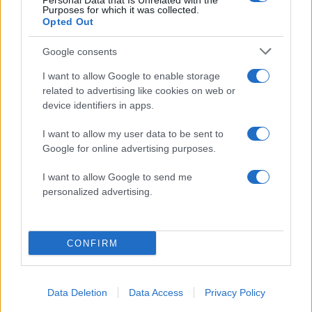
Personal Data that Is Unrelated with the
Purposes for which it was collected.
18 Ιουλίου 2026
Opted Out
18.07.2026
by
Λιτσα Πετριδη
Ημερησιες
Google consents
Ζώδια: Προβλέψεις για σήμερα
I want to allow Google to enable storage
Παρασκευή 17 Ιουλίου 2026
related to advertising like cookies on web or
device identifiers in apps.
17.07.2026
by
Λιτσα Πετριδη
Ημερησιες
I want to allow my user data to be sent to
Ζώδια: Προβλέψεις για σήμερα Τετάρτη
Google for online advertising purposes.
15 Ιουλίου 2026
I want to allow Google to send me
personalized advertising.
ΔΙΑΦΗΜΙΣΗ
CONFIRM
Data Deletion
Data Access
Privacy Policy