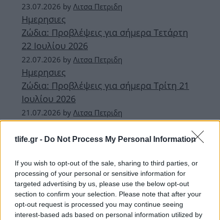
23.07.2026
by
Λιτσα Πετριδη
Ημερησιες
Ζώδια: Προβλέψεις για σήμερα Τετάρτη
22 Ιουλίου 2026
22.07.2026
by
Λιτσα Πετριδη
Ημερησιες
Ζώδια: Προβλέψεις για σήμερα Τρίτη 21
Ιουλίου 2026
21.07.2026
by
Λιτσα Πετριδη
Εβδομαδιαιες
Ζώδια: Οι αστρολογικές προβλέψεις της
tlife.gr -
Do Not Process My Personal Information
εβδομάδας (20 έως 26 Ιουλίου 2026)
If you wish to opt-out of the sale, sharing to third parties, or
processing of your personal or sensitive information for
ΔΙΑΦΗΜΙΣΗ
targeted advertising by us, please use the below opt-out
section to confirm your selection. Please note that after your
opt-out request is processed you may continue seeing
interest-based ads based on personal information utilized by