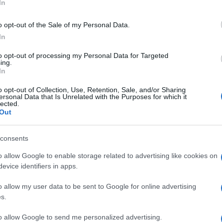
In
ipa δεν αποχωρίζεται ούτε το καλοκαίρι
o opt-out of the Sale of my Personal Data.
In
to opt-out of processing my Personal Data for Targeted
ing.
In
o opt-out of Collection, Use, Retention, Sale, and/or Sharing
ersonal Data that Is Unrelated with the Purposes for which it
lected.
Out
consents
o allow Google to enable storage related to advertising like cookies on
evice identifiers in apps.
o allow my user data to be sent to Google for online advertising
s.
αν η θερμοκρασία ανεβαίνει στα ύψη
to allow Google to send me personalized advertising.