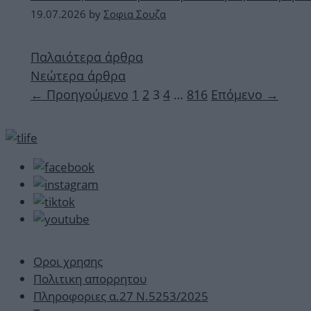
19.07.2026
by
Σοφια Σουζα
Παλαιότερα άρθρα
Νεώτερα άρθρα
Σελίδα
Σελίδα
Σελίδα
Σελίδα
Σελίδα
←
Προηγούμενο
1
2
3
4
…
816
Επόμενο
→
Οροι χρησης
Πολιτικη απορρητου
Πληροφοριες α.27 Ν.5253/2025