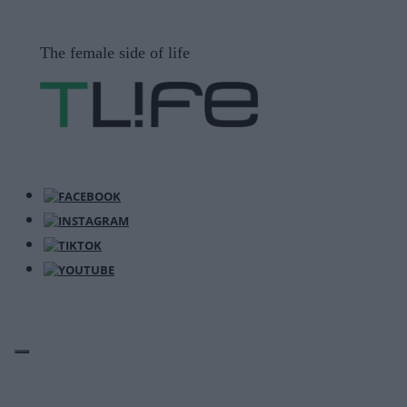
Μετάβαση
σε
The female side of life
περιεχόμενο
ΜΕΝΟΎ