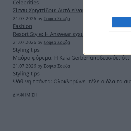
Celebrities
Σίσσυ Χρηστίδου: Αυτό είναι το κομμάτι που δ
21.07.2026
by
Σοφια Σουζα
Fashion
Resort Style: Η Answear έχει όλα τα κομμάτια π
21.07.2026
by
Σοφια Σουζα
Styling tips
Μαύρο φόρεμα: Η Kaia Gerber αποδεικνύει ότι
21.07.2026
by
Σοφια Σουζα
Styling tips
Ψάθινη τσάντα: Ολοκληρώνει τέλεια όλα τα σύ
ΔΙΑΦΗΜΙΣΗ