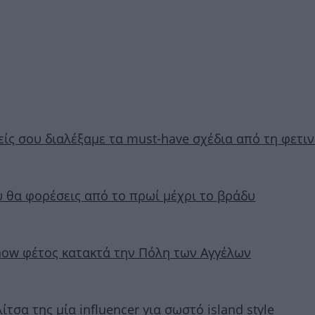
μείς σου διαλέξαμε τα must-have σχέδια από τη φετι
ου θα φορέσεις από το πρωί μέχρι το βράδυ
 show φέτος κατακτά την Πόλη των Αγγέλων
ίτσα της μία influencer για σωστό island style