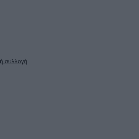
νή συλλογή