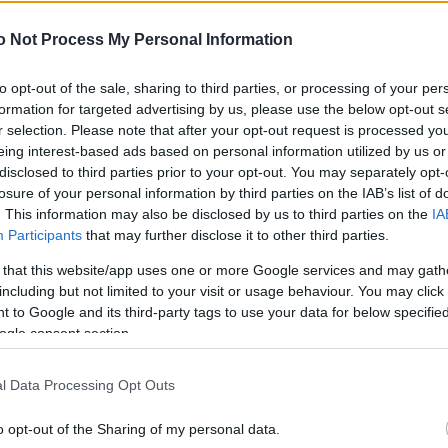
o Not Process My Personal Information
to opt-out of the sale, sharing to third parties, or processing of your per
αι σίγουρα η πιο stylish νύφη του καλοκαιριού
formation for targeted advertising by us, please use the below opt-out s
r selection. Please note that after your opt-out request is processed y
eing interest-based ads based on personal information utilized by us or
ic look: Η Sienna Miller σου δείχνει το πώς
disclosed to third parties prior to your opt-out. You may separately opt-
losure of your personal information by third parties on the IAB’s list of
. This information may also be disclosed by us to third parties on the
IA
Participants
that may further disclose it to other third parties.
το πρώτο show του οίκου στην Ιρλανδία
 that this website/app uses one or more Google services and may gath
including but not limited to your visit or usage behaviour. You may click 
 to Google and its third-party tags to use your data for below specifi
τρέφει πιο πολύχρωμο από ποτέ
ogle consent section.
l Data Processing Opt Outs
 είναι η καλύτερη έμπνευση του καλοκαιριού
o opt-out of the Sharing of my personal data.