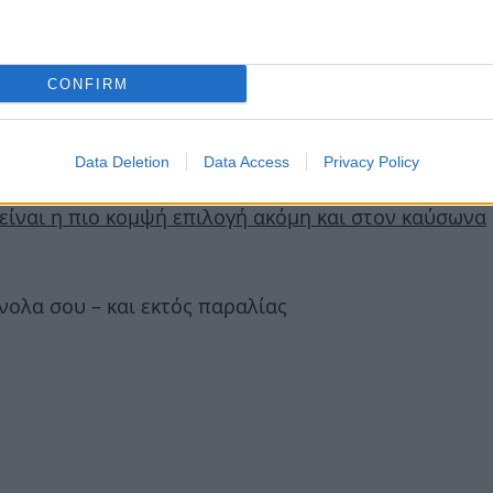
εν λείπει φέτος από τη βαλίτσα των διακοπών της
CONFIRM
ου χρειάζεσαι για να το υιοθετήσεις σαν μία jet sette
Data Deletion
Data Access
Privacy Policy
 είναι η πιο κομψή επιλογή ακόμη και στον καύσωνα
νολα σου – και εκτός παραλίας