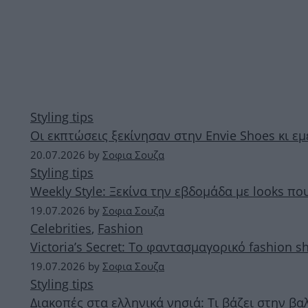
Styling tips
Οι εκπτώσεις ξεκίνησαν στην Envie Shoes κι ε
20.07.2026
by
Σοφια Σουζα
Styling tips
Weekly Style: Ξεκίνα την εβδομάδα με looks π
19.07.2026
by
Σοφια Σουζα
Celebrities
,
Fashion
Victoria’s Secret: Το φαντασμαγορικό fashion
19.07.2026
by
Σοφια Σουζα
Styling tips
Διακοπές στα ελληνικά νησιά: Τι βάζει στην βαλ