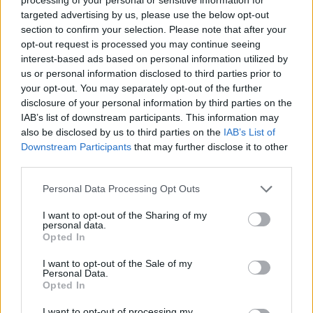
targeted advertising by us, please use the below opt-out
section to confirm your selection. Please note that after your
opt-out request is processed you may continue seeing
interest-based ads based on personal information utilized by
us or personal information disclosed to third parties prior to
your opt-out. You may separately opt-out of the further
disclosure of your personal information by third parties on the
IAB’s list of downstream participants. This information may
also be disclosed by us to third parties on the
IAB’s List of
Downstream Participants
that may further disclose it to other
third parties.
Please note that this website/app uses one or more Google
Personal Data Processing Opt Outs
Family
,
Παιδι
services and may gather and store information including but
Πώς μαθαίνει και σκέφτεται το παιδί σου
not limited to your visit or usage behaviour. You may click to
I want to opt-out of the Sharing of my
personal data.
grant or deny consent to Google and its third-party tags to
στην προσχολική ηλικία
Opted In
use your data for below specified purposes in below Google
28.04.2025
by
Σορινα Γιαννακη
consent section.
I want to opt-out of the Sale of my
Deco
,
Smart Tips
Personal Data.
Opted In
Όχι άλλο λευκό: 7 περιπτώσεις που το
λευκό χρώμα κάνει κακό στη διακόσμηση
I want to opt-out of processing my