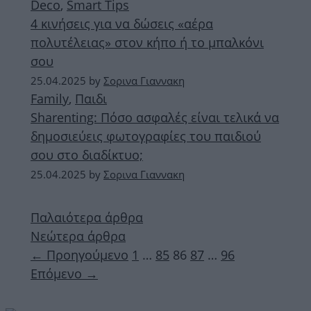
Deco
,
Smart Tips
4 κινήσεις για να δώσεις «αέρα
πολυτέλειας» στον κήπο ή το μπαλκόνι
σου
25.04.2025
by
Σορινα Γιαννακη
Family
,
Παιδι
Sharenting: Πόσο ασφαλές είναι τελικά να
δημοσιεύεις φωτογραφίες του παιδιού
σου στο διαδίκτυο;
25.04.2025
by
Σορινα Γιαννακη
Παλαιότερα άρθρα
Νεώτερα άρθρα
Σελίδα
Σελίδα
Σελίδα
Σελίδα
Σελίδα
←
Προηγούμενο
1
…
85
86
87
…
96
Επόμενο
→