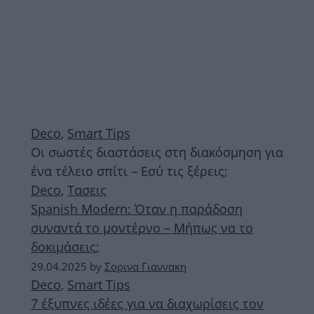
Deco
,
Smart Tips
Οι σωστές διαστάσεις στη διακόσμηση για
ένα τέλειο σπίτι – Εσύ τις ξέρεις;
Deco
,
Τασεις
Spanish Modern: Όταν η παράδοση
συναντά το μοντέρνο – Μήπως να το
δοκιμάσεις;
29.04.2025
by
Σορινα Γιαννακη
Deco
,
Smart Tips
7 έξυπνες ιδέες για να διαχωρίσεις τον