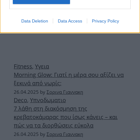
Data Deletion
Data Access
Privacy Policy
Fitness
,
Υγεια
Morning Glow: Γιατί η μέρα σου αξίζει να
ξεκινά από νωρίς;
26.04.2025
by
Σορινα Γιαννακη
Deco
,
Υπνοδωματιο
7 λάθη στη διακόσμηση της
κρεβατοκάμαρας που ίσως κάνεις – και
πώς να τα διορθώσεις εύκολα
26.04.2025
by
Σορινα Γιαννακη