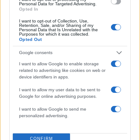
Personal Data for Targeted Advertising.
28.04.2025
by
Σορινα Γιαννακη
Opted In
Family
,
Γονεις
I want to opt-out of Collection, Use,
Πώς να κάνεις το σπίτι σου το αγαπημένο
Retention, Sale, and/or Sharing of my
Personal Data that Is Unrelated with the
στέκι των παιδιών
Purposes for which it was collected.
Opted Out
27.04.2025
by
Σορινα Γιαννακη
Deco
,
Σαλονι
Google consents
Styling γύρω από τον καναπέ: Όλα όσα
I want to allow Google to enable storage
χρειάζεσαι για ένα σαλόνι με χαρακτήρα
related to advertising like cookies on web or
27.04.2025
by
Σορινα Γιαννακη
device identifiers in apps.
Family
,
Γονεις
I want to allow my user data to be sent to
Διαφορές στην ανατροφή των παιδιών:
Google for online advertising purposes.
Millennial γονείς VS Baby boomers
I want to allow Google to send me
ΔΙΑΦΗΜΙΣΗ
personalized advertising.
CONFIRM