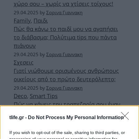
χώρο σου – χωρίς να χτίσεις τοίχους!
29.04.2025
by
Σορινα Γιαννακη
Family
,
Παιδι
Πώς θα κάνω το παιδί μου να αγαπήσει
το διάβασμα; Πολύτιμα tips που πάντα
πιάνουν
29.04.2025
by
Σορινα Γιαννακη
Σχεσεις
Γιατί νιώθουμε ορισμένους ανθρώπους
οικείους από το πρώτο δευτερόλεπτο;
29.04.2025
by
Σορινα Γιαννακη
Deco
,
Smart Tips
Πώς να κάνεις την τραπεζαρία σου έναν
πιο χρήσιμο χώρο: 7 έξυπνες ιδέες που
tlife.gr -
Do Not Process My Personal Information
δεν ήξερες πως χρειάζεσαι!
If you wish to opt-out of the sale, sharing to third parties, or
ΔΙΑΦΗΜΙΣΗ
processing of your personal or sensitive information for