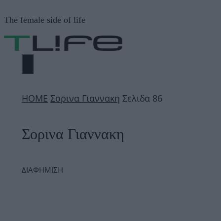
Μετάβαση
The female side of life
σε
περιεχόμενο
ΜΕΝΟΎ
ΗΟΜΕ
Σορινα Γιαννακη
Σελιδα 86
Σορινα Γιαννακη
ΔΙΑΦΗΜΙΣΗ