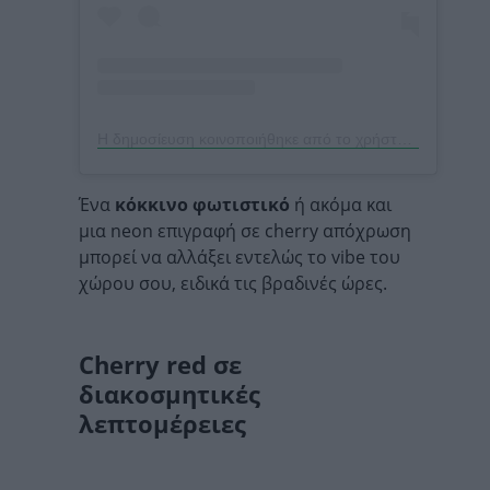
Η δημοσίευση κοινοποιήθηκε από το χρήστη Light & Living (@lightandliving)
Ένα
κόκκινο φωτιστικό
ή ακόμα και
μια neon επιγραφή σε cherry απόχρωση
μπορεί να αλλάξει εντελώς το vibe του
χώρου σου, ειδικά τις βραδινές ώρες.
Cherry red σε
διακοσμητικές
λεπτομέρειες