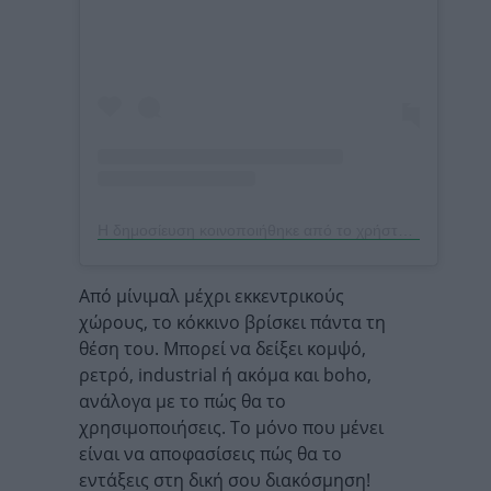
Η δημοσίευση κοινοποιήθηκε από το χρήστη The Barefoot Edit (@thebarefootedit)
Από μίνιμαλ μέχρι εκκεντρικούς
χώρους, το κόκκινο βρίσκει πάντα τη
θέση του. Μπορεί να δείξει κομψό,
ρετρό, industrial ή ακόμα και boho,
ανάλογα με το πώς θα το
χρησιμοποιήσεις. Το μόνο που μένει
είναι να αποφασίσεις πώς θα το
εντάξεις στη δική σου διακόσμηση!