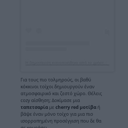
Η δημοσίευση κοινοποιήθηκε από το χρήστη ILIV (@ilivfabrics)
Για τους πιο τολμηρούς, οι βαθύ
κόκκινοι τοίχοι δημιουργούν έναν
ατμοσφαιρικό και ζεστό χώρο. Θέλεις
cozy αίσθηση; Δοκίμασε μια
ταπετσαρία
με
cherry red μοτίβα
ή
βάψε έναν μόνο τοίχο για μια πιο
ισορροπημένη προσέγγιση που δε θα
σε κουράσει.