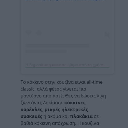
Η δημοσίευση κοινοποιήθηκε από το χρήστη Ideal Home (@idealhomeuk)
Το κόκκινο στην κουζίνα είναι all-time
classic, αλλά φέτος γίνεται πιο
μοντέρνο από ποτέ. Θες να δώσεις λίγη
ζωντάνια; Δοκίμασε
κόκκινες
καρέκλες
,
μικρές ηλεκτρικές
συσκευές
ή ακόμα και
πλακάκια
σε
βαθιά κόκκινη απόχρωση. Η κουζίνα