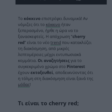
Το
κόκκινο
επιστρέφει δυναμικά! Αν
νόμιζες ότι το
κόκκινο
ήταν
ξεπερασμένο, ήρθε η ώρα να το
ξανασκεφτείς. Η απόχρωση “
cherry
red
” είναι το νέο
trend
που κατακλύζει
τη διακόσμηση, από μικρές
λεπτομέρειες μέχρι εντυπωσιακά
κομμάτια.
Οι αναζητήσεις
για το
συγκεκριμένο χρώμα στο
Pinterest
έχουν
εκτοξευθεί
, αποδεικνύοντας ότι
η τόλμη στη διακόσμηση είναι ξανά της
μόδας
!
Τι είναι το cherry red;