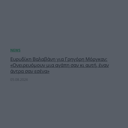
Ευρυδίκη Βαλαβάνη για Γρηγόρη Μόργκαν:
«Oνειρευόμουν μια αγάπη σαν κι αυτή, έναν
άντρα σαν εσένα»
05.08.2026