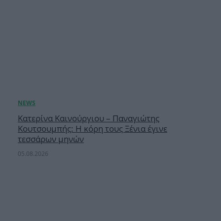
Κατερίνα Καινούργιου – Παναγιώτης
Κουτσουμπής: Η κόρη τους Ξένια έγινε
τεσσάρων μηνών
05.08.2026