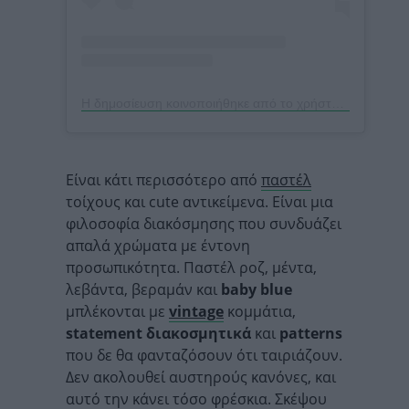
Η δημοσίευση κοινοποιήθηκε από το χρήστη DESENIO – POSTERS ONLINE (@desenio)
Είναι κάτι περισσότερο από
παστέλ
τοίχους και cute αντικείμενα. Είναι μια
φιλοσοφία διακόσμησης που συνδυάζει
απαλά χρώματα με έντονη
προσωπικότητα. Παστέλ ροζ, μέντα,
λεβάντα, βεραμάν και
baby blue
μπλέκονται με
vintage
κομμάτια,
statement διακοσμητικά
και
patterns
που δε θα φανταζόσουν ότι ταιριάζουν.
Δεν ακολουθεί αυστηρούς κανόνες, και
αυτό την κάνει τόσο φρέσκια. Σκέψου