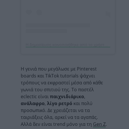
Η δημοσίευση κοινοποιήθηκε από το χρήστη Liesbeth Disbergen – Visual creative (@liesbethdisbergen)
Η γενιά που μεγάλωσε με Pinterest
boards και TikTok tutorials ψάχνει
τρόπους να εκφραστεί μέσα από κάθε
γωνιά του σπιτιού της. Το παστέλ
eclectic είναι
παιχνιδιάρικο
,
ανάλαφρο
,
λίγο ρετρό
και πολύ
προσωπικό. Δε χρειάζεται να τα
ταιριάξεις όλα, αρκεί να τα αγαπάς.
Αλλά δεν είναι trend μόνο για τη
Gen Z
.