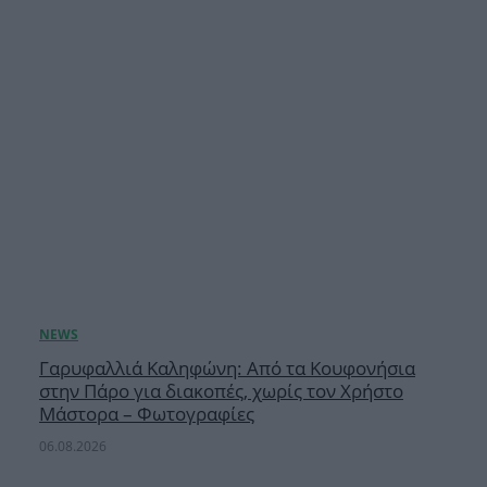
Γαρυφαλλιά Καληφώνη: Από τα Κουφονήσια
στην Πάρο για διακοπές, χωρίς τον Χρήστο
Μάστορα – Φωτογραφίες
06.08.2026