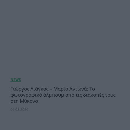
Γιώργος Λιάγκας – Μαρία Αντωνά: Το
φωτογραφικό άλμπουμ από τις διακοπές τους
στη Μύκονο
06.08.2026