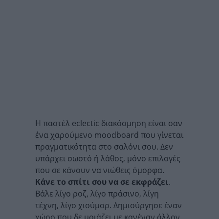
Η παστέλ eclectic διακόσμηση είναι σαν
ένα χαρούμενο moodboard που γίνεται
πραγματικότητα στο σαλόνι σου. Δεν
υπάρχει σωστό ή λάθος, μόνο επιλογές
που σε κάνουν να νιώθεις όμορφα.
Κάνε το σπίτι σου να σε εκφράζει
.
Βάλε λίγο ροζ, λίγο πράσινο, λίγη
τέχνη, λίγο χιούμορ. Δημιούργησε έναν
χώρο που δε μοιάζει με κανέναν άλλον,