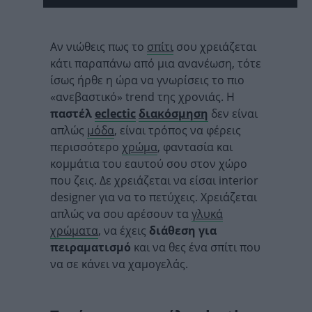
Αν νιώθεις πως το
σπίτι
σου χρειάζεται
κάτι παραπάνω από μια ανανέωση, τότε
ίσως ήρθε η ώρα να γνωρίσεις το πιο
«ανεβαστικό» trend της χρονιάς. Η
παστέλ
eclectic
διακόσμηση
δεν είναι
απλώς
μόδα
, είναι τρόπος να φέρεις
περισσότερο
χρώμα
, φαντασία και
κομμάτια του εαυτού σου στον χώρο
που ζεις. Δε χρειάζεται να είσαι interior
designer για να το πετύχεις. Χρειάζεται
απλώς να σου αρέσουν τα
γλυκά
χρώματα
, να έχεις
διάθεση για
πειραματισμό
και να θες ένα σπίτι που
να σε κάνει να χαμογελάς.