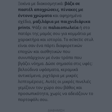
Ξεκίνα με διακοσμητικά:
βάζα σε
παστέλ αποχρώσεις
,
πίνακες με
έντονα χρώματα
και αφηρημένα
σχέδια,
μαξιλάρια με παιχνιδιάρικα
prints
. Ψάξε σε
παλαιοπωλεία
ή στο
πατάρι της μαμάς σου για κομμάτια με
χαρακτήρα και ιστορία. Το eclectic στυλ
είναι σαν ένα πάρτι διαφορετικών
εποχών και αισθητικών που
συνυπάρχουν με έναν τρόπο που
βγάζει νόημα. Δώσε σημασία στις υφές:
βελούδινα υφάσματα, κεραμικά
αντικείμενα, ριχτάρια με μικρές
λεπτομέρειες. Αυτές οι μικρές πινελιές
γεμίζουν τον χώρο σου βάθος και
προσωπικότητα, χωρίς να αδειάζουν το
πορτοφόλι σου.
ΔΙΑΦΗΜΙΣΗ