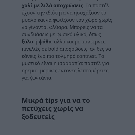
χαλί με λιλά αποχρώσεις
. Τα παστέλ
έχουν την ιδιότητα να ησυχάζουν το
μυαλό και να φωτίζουν τον χώρο χωρίς
να γίνονται φλύαρα. Μπορείς να τα
συνδυάσεις με φυσικά υλικά, όπως
ξύλο
ή
ψάθα
, αλλά και με μοντέρνες
πινελιές σε bold αποχρώσεις, αν θες να
κάνεις ένα πιο τολμηρό contrast. Το
μυστικό είναι η ισορροπία: παστέλ για
ηρεμία, μερικές έντονες λεπτομέρειες
για ζωντάνια.
Μικρά tips για να το
πετύχεις χωρίς να
ξοδευτείς