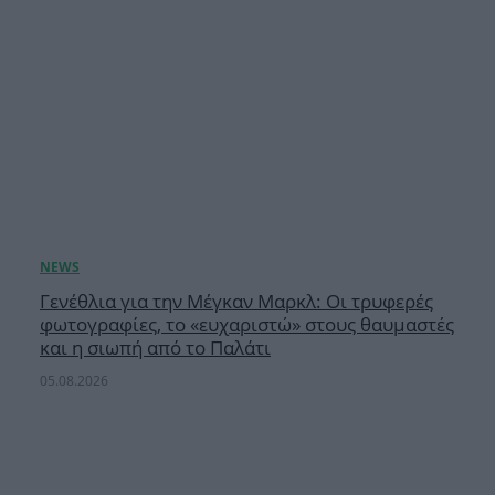
Γενέθλια για την Μέγκαν Μαρκλ: Οι τρυφερές
φωτογραφίες, το «ευχαριστώ» στους θαυμαστές
και η σιωπή από το Παλάτι
05.08.2026