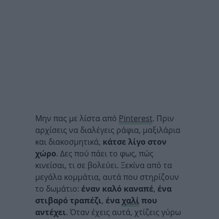
Μην πας με λίστα από
Pinterest
. Πριν
αρχίσεις να διαλέγεις ράφια, μαξιλάρια
και διακοσμητικά,
κάτσε λίγο στον
χώρο
. Δες πού πάει το φως, πώς
κινείσαι, τι σε βολεύει. Ξεκίνα από τα
μεγάλα κομμάτια, αυτά που στηρίζουν
το δωμάτιο:
έναν καλό καναπέ
,
ένα
στιβαρό τραπέζι
,
ένα
χαλί
που
αντέχει
. Όταν έχεις αυτά, χτίζεις γύρω