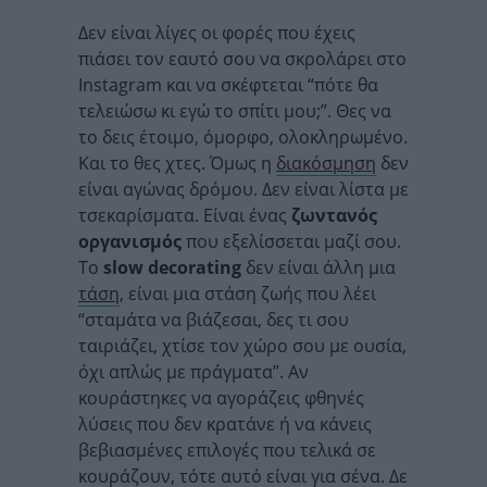
Δεν είναι λίγες οι φορές που έχεις
πιάσει τον εαυτό σου να σκρολάρει στο
Instagram και να σκέφτεται “πότε θα
τελειώσω κι εγώ το σπίτι μου;”. Θες να
το δεις έτοιμο, όμορφο, ολοκληρωμένο.
Και το θες χτες. Όμως η
διακόσμηση
δεν
είναι αγώνας δρόμου. Δεν είναι λίστα με
τσεκαρίσματα. Είναι ένας
ζωντανός
οργανισμός
που εξελίσσεται μαζί σου.
Το
slow decorating
δεν είναι άλλη μια
τάση
, είναι μια στάση ζωής που λέει
“σταμάτα να βιάζεσαι, δες τι σου
ταιριάζει, χτίσε τον χώρο σου με ουσία,
όχι απλώς με πράγματα”. Αν
κουράστηκες να αγοράζεις φθηνές
λύσεις που δεν κρατάνε ή να κάνεις
βεβιασμένες επιλογές που τελικά σε
κουράζουν, τότε αυτό είναι για σένα. Δε