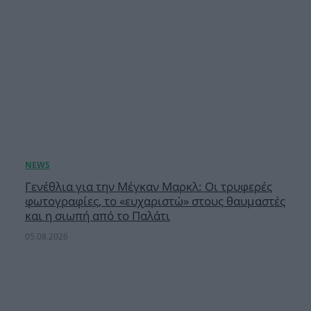
Γενέθλια για την Μέγκαν Μαρκλ: Οι τρυφερές
φωτογραφίες, το «ευχαριστώ» στους θαυμαστές
και η σιωπή από το Παλάτι
05.08.2026