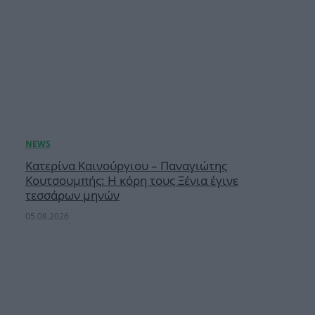
Κατερίνα Καινούργιου – Παναγιώτης
Κουτσουμπής: Η κόρη τους Ξένια έγινε
τεσσάρων μηνών
05.08.2026