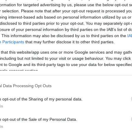
formation for targeted advertising by us, please use the below opt-out s
γεμίζω το μυαλό σου με ιδέες για
r selection. Please note that after your opt-out request is processed y
. (Μάλλον φταίνε τα οικονομικά
eing interest-based ads based on personal information utilized by us or
 πως με το boho style, αλλά και με
disclosed to third parties prior to your opt-out. You may separately opt-
γματα στον χώρο του
DIY
έχουν
losure of your personal information by third parties on the IAB’s list of
. This information may also be disclosed by us to third parties on the
IA
το παρελθόν, μιας και πλέον
Participants
that may further disclose it to other third parties.
 μινιμαλισμό ή τουλάχιστον για
 that this website/app uses one or more Google services and may gath
α υλικά. Γι’ αυτό, λοιπόν, και
including but not limited to your visit or usage behaviour. You may click 
αποιήσεις εύκολα, γρήγορα και
 to Google and its third-party tags to use your data for below specifi
υ αγόρασες σε διάφανα
ogle consent section.
σε super stylish κηροπήγια με
εμαγιέ!
l Data Processing Opt Outs
step by step μετατροπή τον βρήκα
o opt-out of the Sharing of my personal data.
In
 αγαπώ).
o opt-out of the Sale of my Personal Data.
ΗΜΙΣΗ
In