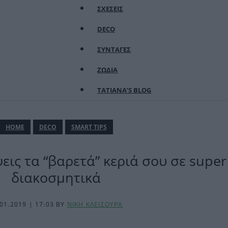
ΣΧΕΣΕΙΣ
DECO
ΣΥΝΤΑΓΕΣ
ΖΩΔΙΑ
TATIANA’S BLOG
ΗΟΜΕ
DECO
SMART TIPS
ις τα “βαρετά” κεριά σου σε super 
διακοσμητικά
.01.2019 | 17:03
BY
ΝΙΚΗ ΚΛΕΙΣΟΥΡΑ