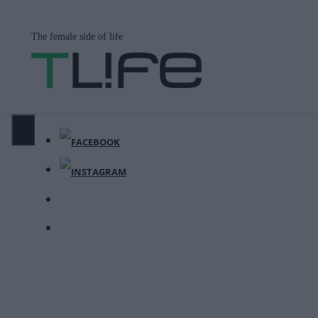
Μετάβαση
σε
The female side of life
περιεχόμενο
ΜΕΝΟΎ