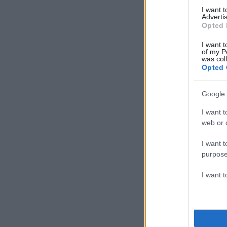
I want 
Advertis
Opted 
I want t
of my P
was col
Opted 
Google 
I want t
web or d
I want t
purpose
I want 