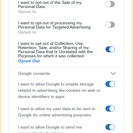
consent section.
I want to opt-out of the Sale of my
Personal Data.
Opted In
Γιώργος Λιάγκας – Μαρία Αντωνά: Το
I want to opt-out of processing my
Personal Data for Targeted Advertising.
φωτογραφικό άλμπουμ από τις διακοπές τους
Opted In
στη Μύκονο
I want to opt-out of Collection, Use,
06.08.2026
Retention, Sale, and/or Sharing of my
Personal Data that Is Unrelated with the
Purposes for which it was collected.
Opted Out
Google consents
I want to allow Google to enable storage
related to advertising like cookies on web or
device identifiers in apps.
I want to allow my user data to be sent to
Google for online advertising purposes.
I want to allow Google to send me