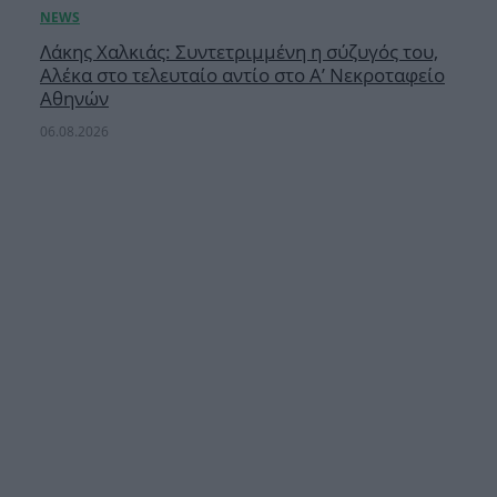
Λάκης Χαλκιάς: Συντετριμμένη η σύζυγός του,
Αλέκα στο τελευταίο αντίο στο Α’ Νεκροταφείο
Αθηνών
06.08.2026