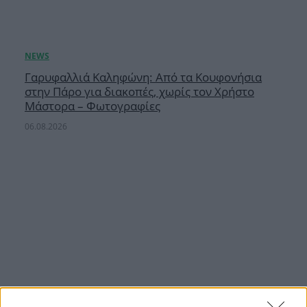
Γαρυφαλλιά Καληφώνη: Από τα Κουφονήσια
στην Πάρο για διακοπές, χωρίς τον Χρήστο
Μάστορα – Φωτογραφίες
06.08.2026