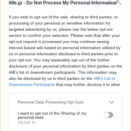
tlife.gr -
Do Not Process My Personal Information
If you wish to opt-out of the sale, sharing to third parties, or
processing of your personal or sensitive information for
targeted advertising by us, please use the below opt-out
Οι μικρές, διακοσμητικές αλλαγές που
section to confirm your selection. Please note that after your
απογειώνουν τα δείπνα στο μπαλκόνι
opt-out request is processed you may continue seeing
04.08.2026
interest-based ads based on personal information utilized by
us or personal information disclosed to third parties prior to
your opt-out. You may separately opt-out of the further
disclosure of your personal information by third parties on the
IAB’s list of downstream participants. This information may
also be disclosed by us to third parties on the
IAB’s List of
Downstream Participants
that may further disclose it to other
third parties.
Please note that this website/app uses one or more Google
Personal Data Processing Opt Outs
services and may gather and store information including but
not limited to your visit or usage behaviour. You may click to
I want to opt-out of the Sharing of my
personal data.
grant or deny consent to Google and its third-party tags to
Opted In
use your data for below specified purposes in below Google