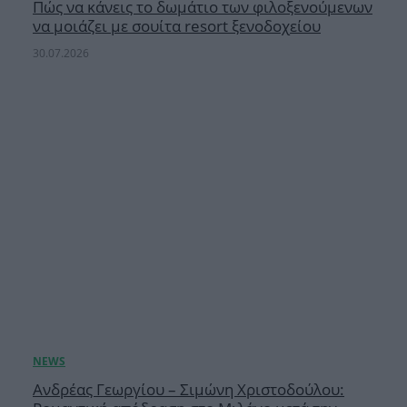
Πώς να κάνεις το δωμάτιο των φιλοξενούμενων
να μοιάζει με σουίτα resort ξενοδοχείου
30.07.2026
Ανδρέας Γεωργίου – Σιμώνη Χριστοδούλου: