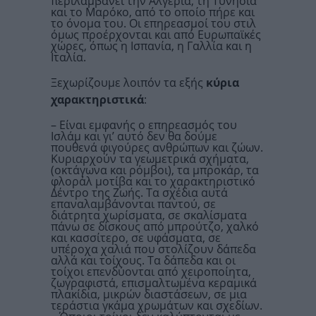
περιλαμβάνει την Αλγερία, τη Τυνησία
και το Μαρόκο, από το οποίο πήρε και
το όνομα του. Οι επηρεασμοί του στιλ
όμως προέρχονται και από Ευρωπαϊκές
χώρες, όπως η Ισπανία, η Γαλλία και η
Ιταλία.
Ξεχωρίζουμε λοιπόν τα εξής
κύρια
χαρακτηριστικά
:
– Είναι εμφανής ο επηρεασμός του
Ισλάμ και γι’ αυτό δεν θα δούμε
πουθενά φιγούρες ανθρώπων και ζώων.
Κυριαρχούν τα γεωμετρικά σχήματα,
(οκτάγωνα και ρόμβοι), τα μπροκάρ, τα
φλοράλ μοτίβα και το χαρακτηριστικό
Δέντρο της Ζωής. Τα σχέδια αυτά
επαναλαμβάνονται παντού, σε
διάτρητα χωρίσματα, σε σκαλίσματα
πάνω σε δίσκους από μπρούτζο, χαλκό
και κασσίτερο, σε υφάσματα, σε
υπέροχα χαλιά που στολίζουν δάπεδα
αλλά και τοίχους. Τα δάπεδα και οι
τοίχοι επενδύονται από χειροποίητα,
ζωγραφιστά, επισμαλτωμένα κεραμικά
πλακίδια, μικρών διαστάσεων, σε μια
τεράστια γκάμα χρωμάτων και σχεδίων.