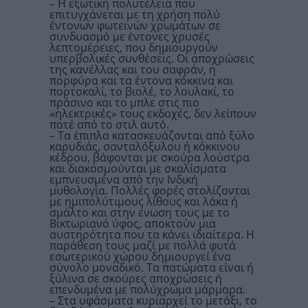
– Η εξωτική πολυτέλεια που
επιτυγχάνεται με τη χρήση πολύ
έντονων φωτεινών χρωμάτων σε
συνδυασμό με έντονες χρυσές
λεπτομέρειες, που δημιουργούν
υπερβολικές συνθέσεις. Οι αποχρώσεις
της κανέλλας και του σαφράν, η
πορφύρα και τα έντονα κόκκινα και
πορτοκαλί, το βιολέ, το λουλακί, το
πράσινο και το μπλε στις πιο
«ηλεκτρικές» τους εκδοχές, δεν λείπουν
ποτέ από το στιλ αυτό.
– Τα έπιπλα κατασκευάζονται από ξύλο
καρυδιάς, σανταλόξυλου ή κόκκινου
κέδρου, βάφονται με σκούρα λούστρα
και διακοσμούνται με σκαλίσματα
εμπνευσμένα από την Ινδική
μυθολογία. Πολλές φορές στολίζονται
με ημιπολύτιμους λίθους και λάκα ή
σμάλτο και στην ένωση τους με το
Βικτωριανό ύφος, αποκτούν μια
αυστηρότητα που τα κάνει ιδιαίτερα. Η
παράθεση τους μαζί με πολλά φυτά
εσωτερικού χώρου δημιουργεί ένα
σύνολο μοναδικό. Τα πατώματα είναι ή
ξύλινα σε σκούρες αποχρώσεις ή
επενδυμένα με πολύχρωμα μάρμαρα.
– Στα υφάσματα κυριαρχεί το μετάξι, το