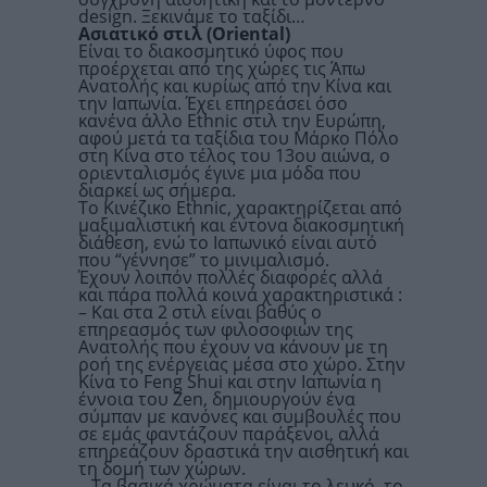
design. Ξεκινάμε το ταξίδι…
Ασιατικό στιλ (
Oriental
)
Είναι το διακοσμητικό ύφος που
προέρχεται από της χώρες τις Άπω
Ανατολής και κυρίως από την Κίνα και
την Ιαπωνία. Έχει επηρεάσει όσο
κανένα άλλο Ethnic στιλ την Ευρώπη,
αφού μετά τα ταξίδια του Μάρκο Πόλο
στη Κίνα στο τέλος του 13ου αιώνα, ο
οριενταλισμός έγινε μια μόδα που
διαρκεί ως σήμερα.
Το Κινέζικο Ethnic, χαρακτηρίζεται από
μαξιμαλιστική και έντονα διακοσμητική
διάθεση, ενώ το Ιαπωνικό είναι αυτό
που “γέννησε” το μινιμαλισμό.
Έχουν λοιπόν πολλές διαφορές αλλά
και πάρα πολλά κοινά χαρακτηριστικά :
– Και στα 2 στιλ είναι βαθύς ο
επηρεασμός των φιλοσοφιών της
Ανατολής που έχουν να κάνουν με τη
ροή της ενέργειας μέσα στο χώρο. Στην
Κίνα το Feng Shui και στην Ιαπωνία η
έννοια του Zen, δημιουργούν ένα
σύμπαν με κανόνες και συμβουλές που
σε εμάς φαντάζουν παράξενοι, αλλά
επηρεάζουν δραστικά την αισθητική και
τη δομή των χώρων.
– Τα βασικά χρώματα είναι το λευκό, το