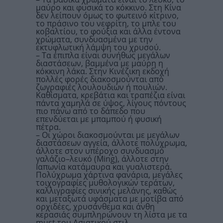
μαύρο και φυσικά το κόκκινο. Στη Κίνα
δεν λείπουν όμως το φωτεινό κίτρινο,
το πράσινο του νεφρίτη, το μπλε του
κοβαλτίου, το φούξια και άλλα έντονα
χρώματα, συνδυασμένα με την
εκτυφλωτική λάμψη του χρυσού.
– Τα έπιπλα είναι συνήθως μεγάλων
διαστάσεων, βαμμένα με μαύρη η
κόκκινη λάκα. Στην Κινέζικη εκδοχή
πολλές φορές διακοσμούνται από
ζωγραφιές λουλουδιών ή πουλιών.
Καθίσματα, κρεβάτια και τραπέζια είναι
πάντα χαμηλά σε ύψος, λίγους πόντους
πιο πάνω από το δάπεδο που
επενδύεται με μπαμπού ή φυσική
πέτρα.
– Οι χώροι διακοσμούνται με μεγάλων
διαστάσεων αγγεία, άλλοτε πολύχρωμα,
άλλοτε στον υπέροχο συνδυασμό
γαλάζιο–λευκό (Ming), άλλοτε στην
Ιαπωνία κατάμαυρα και γυαλιστερά.
Πολύχρωμα χάρτινα φανάρια, μεγάλες
τοιχογραφίες μυθολογικών τεράτων,
καλλιγραφίες σινικής μελάνης, καθώς
και μεταξωτά υφάσματα με μοτίβα από
ορχιδέες, χρυσάνθεμα και άνθη
κερασιάς συμπληρώνουν τη λίστα με τα
must του Ασιατικού στιλ.