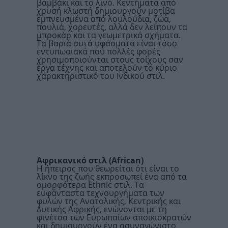
βαμβάκι και το λινό. Κεντήματα από
χρυσή κλωστή δημιουργούν μοτίβα
εμπνευσμένα από λουλούδια, ζώα,
πουλιά, χορευτές, αλλά δεν λείπουν τα
μπροκάρ και τα γεωμετρικά σχήματα.
Τα βαριά αυτά υφάσματα είναι τόσο
εντυπωσιακά που πολλές φορές
χρησιμοποιούνται στους τοίχους σαν
έργα τέχνης και αποτελούν το κύριο
χαρακτηριστικό του Ινδικού στιλ.
Αφρικανικό στιλ (
African
)
Η ήπειρος που θεωρείται ότι είναι το
λίκνο της ζωής εκπροσωπεί ένα από τα
ομορφότερα Ethnic στιλ. Τα
ευφάνταστα τεχνουργήματα των
φυλών της Ανατολικής, Κεντρικής και
Δυτικής Αφρικής, ενώνονται με τη
φινέτσα των Ευρωπαίων αποικιοκρατών
και δημιουργούν ένα ασυναγώνιστο