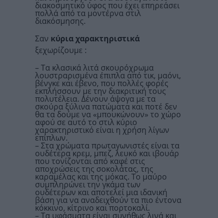
διακοσμητικό ύφος που έχει επηρεάσει
πολλά από τα μοντέρνα στιλ
διακόσμησης.
Σαν
κύρια χαρακτηριστικά
ξεχωρίζουμε :
– Τα κλασικά λιτά σκουρόχρωμα
λουστραρισμένα έπιπλα από τικ, μαόνι,
βένγκε και έβενο, που πολλές φορές
εκπλήσσουν με την διακριτική τους
πολυτέλεια. Δένουν άψογα με τα
σκούρα ξύλινα πατώματα και ποτέ δεν
θα τα δούμε να «μπουκώνουν» το χώρο
αφού σε αυτό το στιλ κύριο
χαρακτηριστικό είναι η χρήση λίγων
επίπλων.
– Στα χρώματα πρωταγωνιστές είναι τα
ουδέτερα κρεμ, μπεζ, λευκό και ιβουάρ
που τονίζονται από καφέ στις
αποχρώσεις της σοκολάτας, της
καραμέλας και της μόκας. Το μαύρο
συμπληρώνει την γκάμα των
ουδέτερων και αποτελεί μια ιδανική
βάση για να αναδειχθούν τα πιο έντονα
κόκκινο, κίτρινο και πορτοκαλί.
– Τα υφάσματα είναι συνήθως λινά και