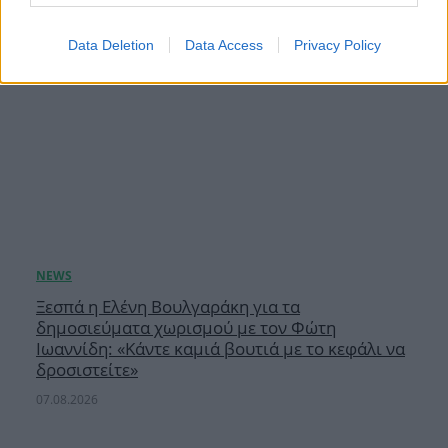
Data Deletion
Data Access
Privacy Policy
Ξεσπά η Ελένη Βουλγαράκη για τα
δημοσιεύματα χωρισμού με τον Φώτη
Ιωαννίδη: «Κάντε καμιά βουτιά με το κεφάλι να
δροσιστείτε»
07.08.2026