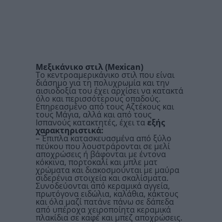
Μεξικάνικο στιλ (
Mexican
)
Το κεντροαμερικάνικο στιλ που είναι
διάσημο για τη πολυχρωμία και την
αισιοδοξία του έχει αρχίσει να κατακτά
όλο και περισσότερους οπαδούς.
Επηρεασμένο από τους Αζτέκους και
τους Μάγια, αλλά και από τους
Ισπανούς κατακτητές, έχει τα
εξής
χαρακτηριστικά:
– Έπιπλα κατασκευασμένα από ξύλο
πεύκου που λουστράρονται σε μελί
αποχρώσεις ή βάφονται με έντονα
κόκκινα, πορτοκαλί και μπλε ματ
χρώματα και διακοσμούνται με μαύρα
σιδερένια στοιχεία και σκαλίσματα.
Συνοδεύονται από κεραμικά αγγεία,
πρωτόγονα ειδώλια, καλάθια, κάκτους
και όλα μαζί πατάνε πάνω σε δάπεδα
από υπέροχα χειροποίητα κεραμικά
πλακίδια σε καφέ και μπεζ αποχρώσεις.