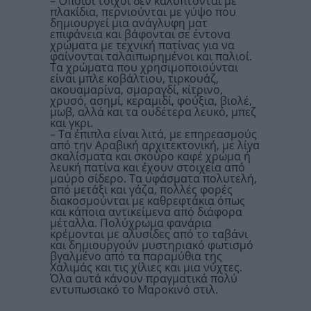
– Όποιοι τοίχοι δεν καλύπτονται με
πλακίδια, περνιούνται με γύψο που
δημιουργεί μια ανάγλυφη ματ
επιφάνεια και βάφονται σε έντονα
χρώματα με τεχνική πατίνας για να
φαίνονται ταλαιπωρημένοι και παλιοί.
Τα χρώματα που χρησιμοποιούνται
είναι μπλε κοβάλτιου, τιρκουάζ,
ακουαμαρίνα, σμαραγδί, κίτρινο,
χρυσό, ασημί, κεραμιδί, φούξια, βιολέ,
μωβ, αλλά και τα ουδέτερα λευκό, μπεζ
και γκρι.
– Τα έπιπλα είναι λιτά, με επηρεασμούς
από την Αραβική αρχιτεκτονική, με λίγα
σκαλίσματα και σκούρο καφέ χρώμα ή
λευκή πατίνα και έχουν στοιχεία από
μαύρο σίδερο. Τα υφάσματα πολυτελή,
από μετάξι και γάζα, πολλές φορές
διακοσμούνται με καθρεφτάκια όπως
και κάποια αντικείμενα από διάφορα
μέταλλα. Πολύχρωμα φανάρια
κρέμονται με αλυσίδες από το ταβάνι
και δημιουργούν μυστηριακό φωτισμό
βγαλμένο από τα παραμύθια της
Χαλιμάς και τις χίλιες και μια νύχτες.
Όλα αυτά κάνουν πραγματικά πολύ
εντυπωσιακό το Μαροκινό στιλ.