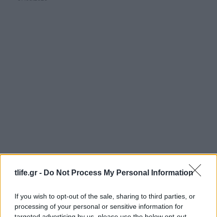
tlife.gr -
Do Not Process My Personal Information
Γιατί ο ανεμιστήρας οροφής αξίζει μια θέση σε
κάθε σύγχρονο σπίτι
If you wish to opt-out of the sale, sharing to third parties, or
02.08.2026
processing of your personal or sensitive information for
targeted advertising by us, please use the below opt-out