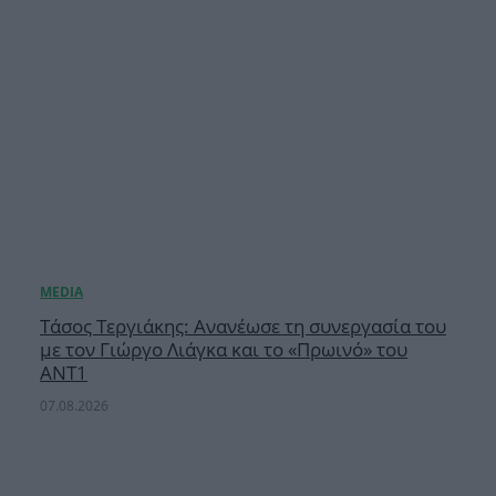
Τάσος Τεργιάκης: Ανανέωσε τη συνεργασία του
με τον Γιώργο Λιάγκα και το «Πρωινό» του
ΑΝΤ1
07.08.2026