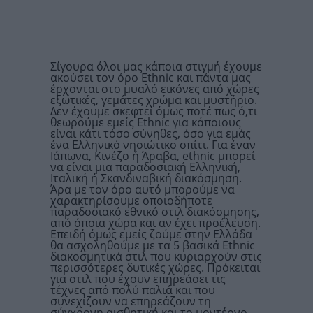
Σίγουρα όλοι μας κάποια στιγμή έχουμε
ακούσει τον όρο Ethnic και πάντα μας
έρχονται στο μυαλό εικόνες από χώρες
εξωτικές, γεμάτες χρώμα και μυστήριο.
Δεν έχουμε σκεφτεί όμως ποτέ πως ό,τι
θεωρούμε εμείς Ethnic για κάποιους
είναι κάτι τόσο σύνηθες, όσο για εμάς
ένα Ελληνικό νησιώτικο σπίτι. Για έναν
Ιάπωνα, Κινέζο ή Άραβα, ethnic μπορεί
να είναι μια παραδοσιακή Ελληνική,
Ιταλική ή Σκανδιναβική διακόσμηση.
Άρα με τον όρο αυτό μπορούμε να
χαρακτηρίσουμε οποιοδήποτε
παραδοσιακό εθνικό στιλ διακόσμησης,
από όποια χώρα και αν έχει προέλευση.
Επειδή όμως εμείς ζούμε στην Ελλάδα
θα ασχοληθούμε με τα 5 βασικά Ethnic
διακοσμητικά στιλ που κυριαρχούν στις
περισσότερες δυτικές χώρες. Πρόκειται
για στιλ που έχουν επηρεάσει τις
τέχνες από πολύ παλιά και που
συνεχίζουν να επηρεάζουν τη
σύγχρονη αισθητική και το μοντέρνο