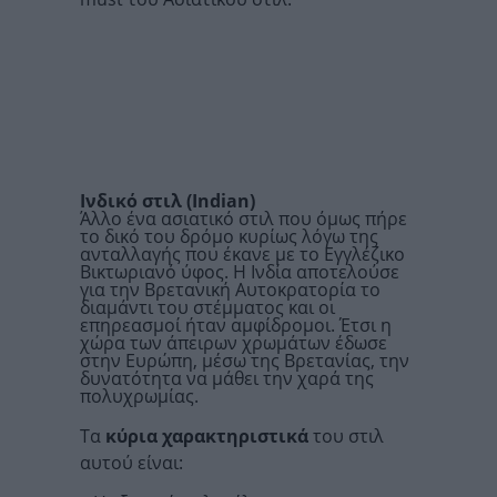
Ινδικό στιλ (
Indian
)
Άλλο ένα ασιατικό στιλ που όμως πήρε
το δικό του δρόμο κυρίως λόγω της
ανταλλαγής που έκανε με το Εγγλέζικο
Βικτωριανό ύφος. Η Ινδία αποτελούσε
για την Βρετανική Αυτοκρατορία το
διαμάντι του στέμματος και οι
επηρεασμοί ήταν αμφίδρομοι. Έτσι η
χώρα των άπειρων χρωμάτων έδωσε
στην Ευρώπη, μέσω της Βρετανίας, την
δυνατότητα να μάθει την χαρά της
πολυχρωμίας.
Τα
κύρια χαρακτηριστικά
του στιλ
αυτού είναι: