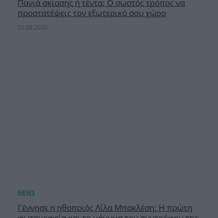
Πανιά σκίασης ή τέντα; Ο σωστός τρόπος να
προστατέψεις τον εξωτερικό σου χώρο
05.08.2026
Γέννησε η ηθοποιός Λίλα Μπακλέση: Η πρώτη
φωτογραφία και το μήνυμα του συντρόφου της