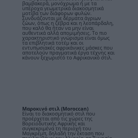
βαμβακερά, μονόχρωμα ή με τα
υπέροχα γεωμετρικά διακοσμητικά
μοτίβα των διάφορων φυλών.
Συνδυάζονται με δέρματα άγριων
ζώων, όπως η ζέβρα και η λεοπάρδαλη,
που καλό θα ήταν να μην είναι
αυθεντικά αλλά απομιμήσεις. Το πιο
χαρακτηριστικό γνώρισμα είναι όμως
τα επιβλητικά τοτέμ και οι
εντυπωσιακές αφρικάνικες μάσκες που
αποτελούν πραγματικά έργα τέχνης και
κάνουν ξεχωριστό το Αφρικανικό στιλ.
Μαροκινό στιλ (
Moroccan
)
Είναι το διακοσμητικό στιλ που
προέρχεται από τις χώρες της
Βορειοδυτικής Αφρικής και
συγκεκριμένα τη περιοχή του
Μαγκρέμπ, δηλαδή την έκταση που