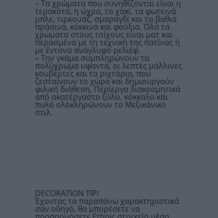
– Τα χρώματα που συνηθίζονται είναι η
τερακότα, η ώχρα, το χακί, τα φωτεινά
μπλε, τιρκουάζ, σμαραγδί και τα βαθιά
πράσινα, κόκκινα και φούξια. Όλα τα
χρώματα στους τοίχους είναι ματ και
περασμένα με τη τεχνική της πατίνας ή
με έντονα ανάγλυφο ρελιέφ.
– Την γκάμα συμπληρώνουν τα
πολύχρωμα υφαντά, οι λεπτές μάλλινες
κουβέρτες και τα ριχτάρια, που
ζεσταίνουν το χώρο και δημιουργούν
φιλική διάθεση. Περίεργα διακοσμητικά
από ακατέργαστο ξύλο, κόκκαλο και
πυλό ολοκληρώνουν το Μεξικάνικο
στιλ.
DECORATION TIP!
Έχοντας τα παραπάνω χαρακτηριστικά
σαν οδηγό, θα μπορέσετε να
προσαρμόσετε Ethnic στοιχεία μέσα