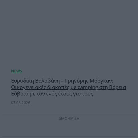
Ευρυδίκη Βαλαβάνη – Γρηγόρης Μόργκαν:
Οικογενειακές διακοπές με camping στη Βόρεια
Εύβοια με τον ενός έτους γιο τους
07.08.2026
ΔΙΑΦΗΜΙΣΗ