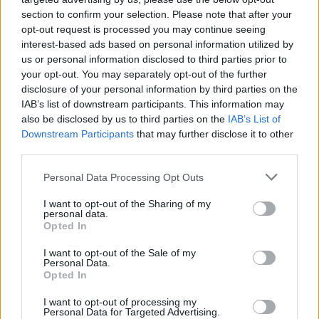
section to confirm your selection. Please note that after your
opt-out request is processed you may continue seeing
interest-based ads based on personal information utilized by
us or personal information disclosed to third parties prior to
your opt-out. You may separately opt-out of the further
disclosure of your personal information by third parties on the
IAB’s list of downstream participants. This information may
also be disclosed by us to third parties on the
IAB’s List of
Downstream Participants
that may further disclose it to other
third parties.
Please note that this website/app uses one or more Google
Personal Data Processing Opt Outs
services and may gather and store information including but
not limited to your visit or usage behaviour. You may click to
I want to opt-out of the Sharing of my
personal data.
grant or deny consent to Google and its third-party tags to
Opted In
use your data for below specified purposes in below Google
Τατιάνα Στεφανίδου: Διακοπές στο Ιόνιο με τον
consent section.
I want to opt-out of the Sale of my
Νίκο Ευαγγελάτο και τον γιο τους – Οι
Personal Data.
μαγευτικές εικόνες από την Κεφαλονιά
Opted In
07.08.2026
I want to opt-out of processing my
Personal Data for Targeted Advertising.