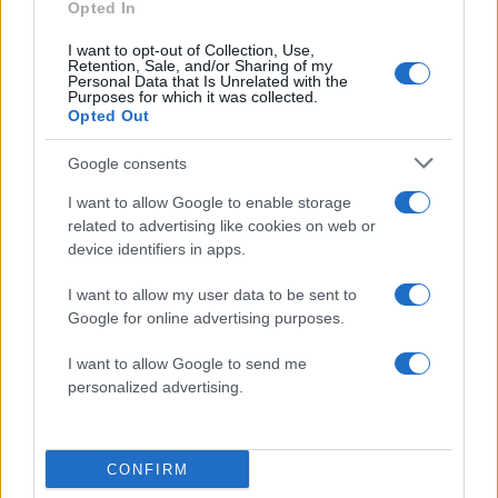
Opted In
I want to opt-out of Collection, Use,
Retention, Sale, and/or Sharing of my
Personal Data that Is Unrelated with the
Purposes for which it was collected.
Opted Out
Google consents
I want to allow Google to enable storage
related to advertising like cookies on web or
device identifiers in apps.
I want to allow my user data to be sent to
Google for online advertising purposes.
I want to allow Google to send me
Κρεμαστή αιώρα στον κήπο: Πώς να τη
personalized advertising.
διαλέξεις και να την τοποθετήσεις σωστά
01.08.2026
CONFIRM