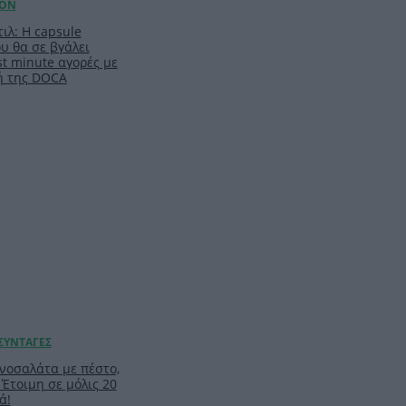
ιλ: Η capsule
υ θα σε βγάλει
t minute αγορές με
ή της DOCA
νοσαλάτα με πέστο,
 Έτοιμη σε μόλις 20
ά!