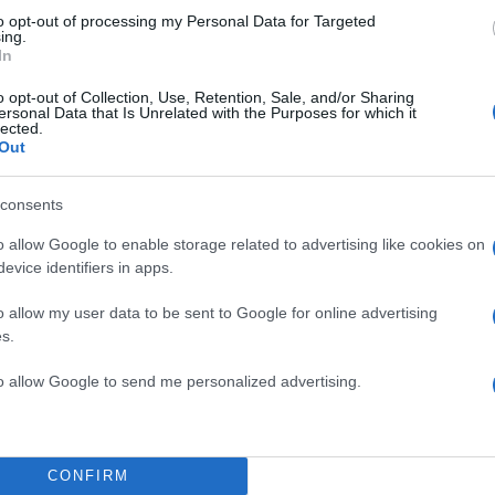
to opt-out of processing my Personal Data for Targeted
ο σημείο όπου πετάς τα ρούχα
ing.
και για ντουλάπα”, στην είσοδο
In
 χωρίς να ισορροπείς σαν
o opt-out of Collection, Use, Retention, Sale, and/or Sharing
ersonal Data that Is Unrelated with the Purposes for which it
ί να λειτουργήσει ακόμα και σαν
lected.
 επάνω του. Αν έχει και
Out
 για
μικρό θησαυρό
. Το μυστικό
πλό, με ύφασμα και χρώμα που να
consents
α “φωνάζει”. Οι σχεδιαστές
o allow Google to enable storage related to advertising like cookies on
ιατί δίνουν
ευελιξία
σε ένα σπίτι
evice identifiers in apps.
ουν πιο φυσικοί. Δεν είναι τυχαίο
o allow my user data to be sent to Google for online advertising
ματικά ζεστά έχουν πάντα
s.
εύκολα και προσαρμόζονται στη
to allow Google to send me personalized advertising.
σα.
ΗΜΙΣΗ
CONFIRM