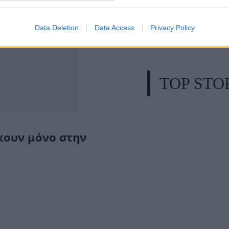
Data Deletion
Data Access
Privacy Policy
TOP STO
κουν μόνο στην