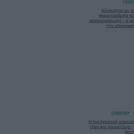
Αύγουστος με στ
γκαρνταρόμπα πο
ασπροπρόσωπη – 4 las
την υπογραφ
Η πιο δροσερή μακαρο
τόνο και παρμεζάνα –
λεπτ