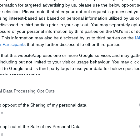
formation for targeted advertising by us, please use the below opt-out s
μάτια είναι που κάνουν ένα σπίτι
r selection. Please note that after your opt-out request is processed y
ένο σαν βιτρίνα καταστήματος.
eing interest-based ads based on personal information utilized by us or
γαλώνεις, δεν σε νοιάζει μόνο να
disclosed to third parties prior to your opt-out. You may separately opt-
losure of your personal information by third parties on the IAB’s list of
εξυπηρετεί, να αντέχει, να μη σου
. This information may also be disclosed by us to third parties on the
IA
να βρεθεί αλλού χωρίς να μοιάζει
Participants
that may further disclose it to other third parties.
η διαφορά ανάμεσα σε ένα σπίτι
 that this website/app uses one or more Google services and may gath
σπίτι που εξελίσσεται μαζί σου.
including but not limited to your visit or usage behaviour. You may click 
ο ωραία σπίτια, θα δεις πως
 to Google and its third-party tags to use your data for below specifi
τα. Είναι γεμάτα έξυπνες
ogle consent section.
 πιο εύκολη και πολύ πιο
l Data Processing Opt Outs
o opt-out of the Sharing of my personal data.
άντα
In
 ίσως το πιο υποτιμημένο έπιπλο
o opt-out of the Sale of my Personal Data.
από αυτά που μπορούν να
In
να χάνουν ποτέ τον λόγο ύπαρξής