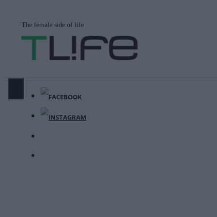
Μετάβαση
σε
The female side of life
περιεχόμενο
ΜΕΝΟΎ