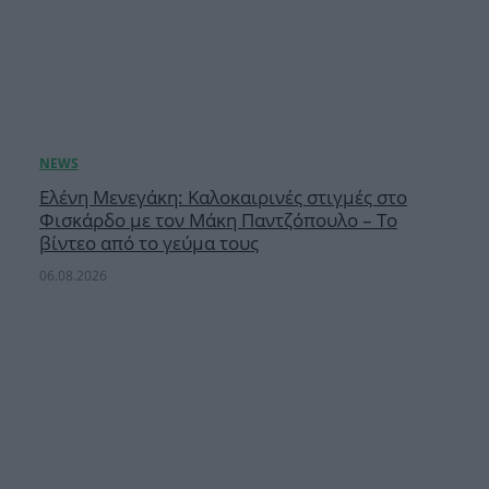
Ελένη Μενεγάκη: Καλοκαιρινές στιγμές στο
Φισκάρδο με τον Μάκη Παντζόπουλο – Το
βίντεο από το γεύμα τους
06.08.2026