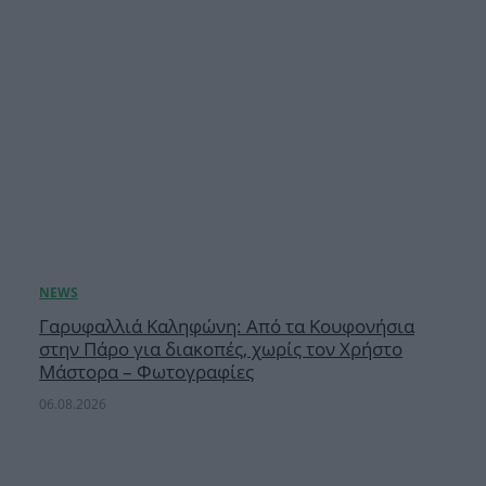
Γαρυφαλλιά Καληφώνη: Από τα Κουφονήσια
στην Πάρο για διακοπές, χωρίς τον Χρήστο
Μάστορα – Φωτογραφίες
06.08.2026