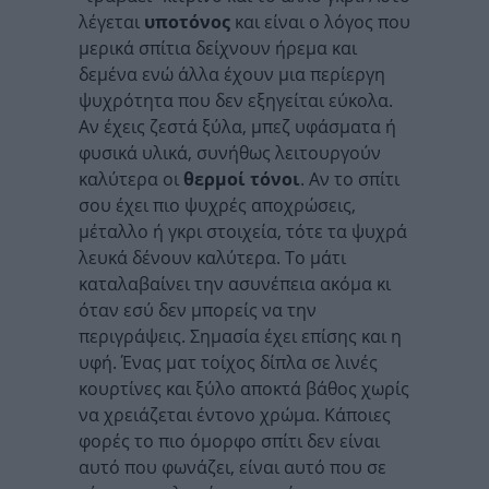
λέγεται
υποτόνος
και είναι ο λόγος που
μερικά σπίτια δείχνουν ήρεμα και
δεμένα ενώ άλλα έχουν μια περίεργη
ψυχρότητα που δεν εξηγείται εύκολα.
Αν έχεις ζεστά ξύλα, μπεζ υφάσματα ή
φυσικά υλικά, συνήθως λειτουργούν
καλύτερα οι
θερμοί τόνοι
. Αν το σπίτι
σου έχει πιο ψυχρές αποχρώσεις,
μέταλλο ή γκρι στοιχεία, τότε τα ψυχρά
λευκά δένουν καλύτερα. Το μάτι
καταλαβαίνει την ασυνέπεια ακόμα κι
όταν εσύ δεν μπορείς να την
περιγράψεις. Σημασία έχει επίσης και η
υφή. Ένας ματ τοίχος δίπλα σε λινές
κουρτίνες και ξύλο αποκτά βάθος χωρίς
να χρειάζεται έντονο χρώμα. Κάποιες
φορές το πιο όμορφο σπίτι δεν είναι
αυτό που φωνάζει, είναι αυτό που σε