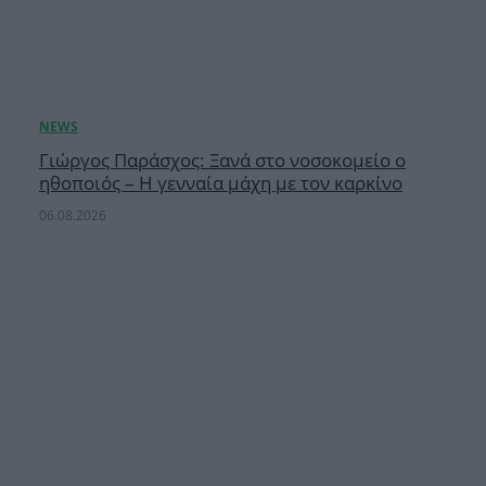
Γιώργος Παράσχος: Ξανά στο νοσοκομείο ο
ηθοποιός – Η γενναία μάχη με τον καρκίνο
06.08.2026