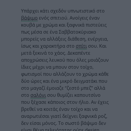
Υπάρχει κάτι σχεδόν υπνωτιστικό στο
βάψιμο
ενός σπιτιού. Ανοίγεις έναν
κουβά με χρώμα και ξαφνικά πιστεύεις
πως μέσα σε ένα Σαββατοκύριακο
μπορείς να αλλάξεις διάθεση, ενέργεια,
ίσως και χαρακτήρα στο
σπίτι
σου. Και
μετά ξεκινά το χάος. Δεκαπέντε
αποχρώσεις λευκού που όλες μοιάζουν
ίδιες μέχρι να μπουν στον τοίχο,
φωτισμοί που αλλάζουν το χρώμα κάθε
δύο ώρες και ένα μικρό δειγματάκι που
στο μαγαζί έμοιαζε “ζεστό μπεζ” αλλά
στο
σαλόνι
σου θυμίζει καπουτσίνο
που ξέχασε κάποιος στον ήλιο. Αν έχεις
βρεθεί να κοιτάς έναν τοίχο και να
αναρωτιέσαι γιατί δείχνει ξαφνικά ροζ,
δεν είσαι μόνος. Το σωστό βάψιμο δεν
είναι θέμα τελειότητας ούτε design