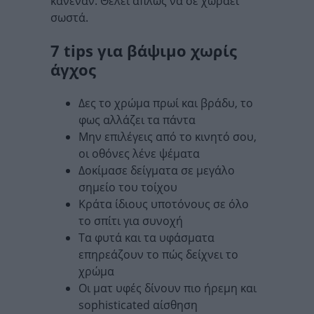
κανέναν. Θέλει απλώς να σε χωράει
σωστά.
7 tips για βάψιμο χωρίς
άγχος
Δες το χρώμα πρωί και βράδυ, το
φως αλλάζει τα πάντα
Μην επιλέγεις από το κινητό σου,
οι οθόνες λένε ψέματα
Δοκίμασε δείγματα σε μεγάλο
σημείο του τοίχου
Κράτα ίδιους υποτόνους σε όλο
το σπίτι για συνοχή
Τα φυτά και τα υφάσματα
επηρεάζουν το πώς δείχνει το
χρώμα
Οι ματ υφές δίνουν πιο ήρεμη και
sophisticated αίσθηση