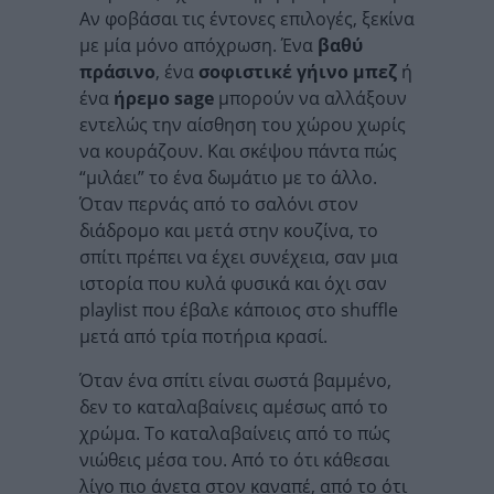
Αν φοβάσαι τις έντονες επιλογές, ξεκίνα
με μία μόνο απόχρωση. Ένα
βαθύ
πράσινο
, ένα
σοφιστικέ γήινο μπεζ
ή
ένα
ήρεμο sage
μπορούν να αλλάξουν
εντελώς την αίσθηση του χώρου χωρίς
να κουράζουν. Και σκέψου πάντα πώς
“μιλάει” το ένα δωμάτιο με το άλλο.
Όταν περνάς από το σαλόνι στον
διάδρομο και μετά στην κουζίνα, το
σπίτι πρέπει να έχει συνέχεια, σαν μια
ιστορία που κυλά φυσικά και όχι σαν
playlist που έβαλε κάποιος στο shuffle
μετά από τρία ποτήρια κρασί.
Όταν ένα σπίτι είναι σωστά βαμμένο,
δεν το καταλαβαίνεις αμέσως από το
χρώμα. Το καταλαβαίνεις από το πώς
νιώθεις μέσα του. Από το ότι κάθεσαι
λίγο πιο άνετα στον καναπέ, από το ότι