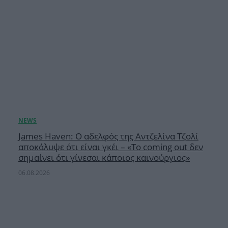
James Haven: Ο αδελφός της Αντζελίνα Τζολί
αποκάλυψε ότι είναι γκέι – «Το coming out δεν
σημαίνει ότι γίνεσαι κάποιος καινούργιος»
06.08.2026