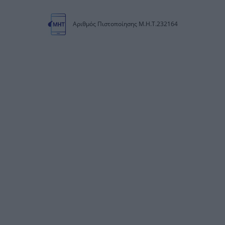
Αριθμός Πιστοποίησης Μ.Η.Τ.232164