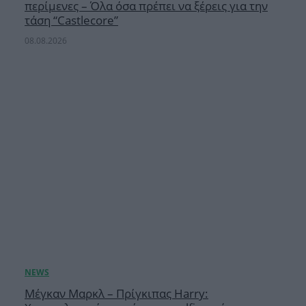
περίμενες – Όλα όσα πρέπει να ξέρεις για την
τάση “Castlecore”
08.08.2026
Μέγκαν Μαρκλ – Πρίγκιπας Harry: