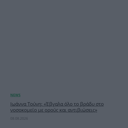
Ιωάννα Τούνη: «Έβγαλα όλο το βράδυ στο
νοσοκομείο με ορούς και αντιβιώσεις»
08.08.2026