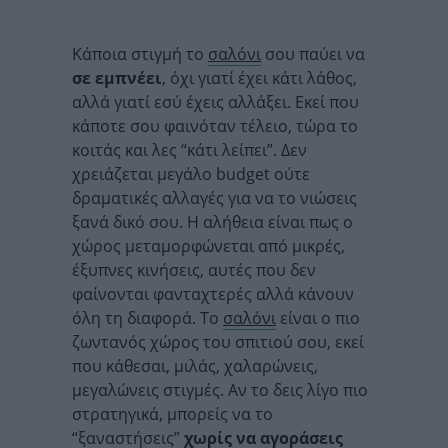
Κάποια στιγμή το
σαλόνι
σου παύει να
σε εμπνέει
, όχι γιατί έχει κάτι λάθος,
αλλά γιατί εσύ έχεις αλλάξει. Εκεί που
κάποτε σου φαινόταν τέλειο, τώρα το
κοιτάς και λες “κάτι λείπει”. Δεν
χρειάζεται μεγάλο budget ούτε
δραματικές αλλαγές για να το νιώσεις
ξανά δικό σου. Η αλήθεια είναι πως ο
χώρος μεταμορφώνεται από μικρές,
έξυπνες κινήσεις, αυτές που δεν
φαίνονται φανταχτερές αλλά κάνουν
όλη τη διαφορά. Το
σαλόνι
είναι ο πιο
ζωντανός χώρος του σπιτιού σου, εκεί
που κάθεσαι, μιλάς, χαλαρώνεις,
μεγαλώνεις στιγμές. Αν το δεις λίγο πιο
στρατηγικά, μπορείς να το
“ξαναστήσεις”
χωρίς να αγοράσεις