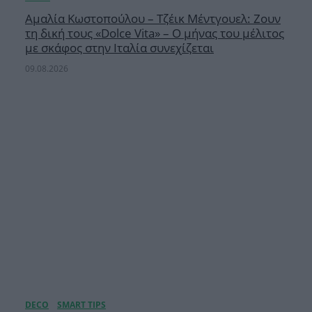
Αμαλία Κωστοπούλου – Τζέικ Μέντγουελ: Ζουν
τη δική τους «Dolce Vita» – Ο μήνας του μέλιτος
με σκάφος στην Ιταλία συνεχίζεται
09.08.2026