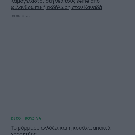
Χαμογελαστοί στη νέα τους selfie από
φιλανθρωπική εκδήλωση στον Καναδά
09.08.2026
Το μάρμαρο αλλάζει και η κουζίνα αποκτά
χαρακτήρα