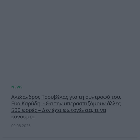
Αλέξανδρος Τσουβέλας για τη σύντροφό του,
Εύα Καρύδη: «Θα την υπερασπιζόμουν άλλες
500 φορές – Δεν έχει φωτογένεια, τι να
κάνουμε»
09.08.2026