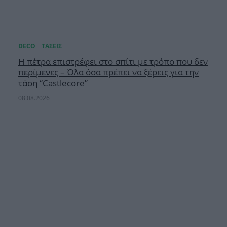
Η πέτρα επιστρέφει στο σπίτι με τρόπο που δεν
περίμενες – Όλα όσα πρέπει να ξέρεις για την
τάση “Castlecore”
08.08.2026