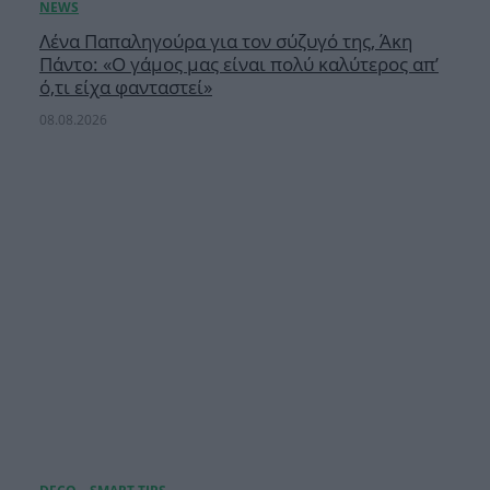
Λένα Παπαληγούρα για τον σύζυγό της, Άκη
Πάντο: «Ο γάμος μας είναι πολύ καλύτερος απ’
ό,τι είχα φανταστεί»
08.08.2026