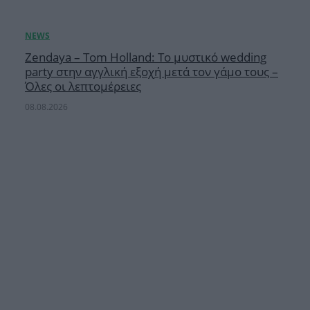
Zendaya – Tom Holland: Το μυστικό wedding
party στην αγγλική εξοχή μετά τον γάμο τους –
Όλες οι λεπτομέρειες
08.08.2026