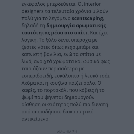
εγκέφαλος μπερδεύεται. Οι interior
designers τα τελευταία χρόνια μιλούν
πολύ για το λεγόμενο
scentscaping
,
δηλαδή τη
δημιουργία αρωματικής
ταυτότητας μέσα στο σπίτι
. Και έχει
λογική. Το ξύλο δένει υπέροχα με
ζεστές νότες όπως κεχριμπάρι και
καπνιστή βανίλια, ενώ τα σπίτια με
λινά, ανοιχτά χρώματα και φυσικό φως
ταιριάζουν περισσότερο με
εσπεριδοειδή, ευκάλυπτο ή λευκό τσάι.
Ακόμα και η κουζίνα παίζει ρόλο. Ο
καφές, το πορτοκάλι που κόβεις ή το
ψωμί που ψήνεται δημιουργούν
αίσθηση οικειότητας πολύ πιο δυνατή
από οποιοδήποτε διακοσμητικό
αντικείμενο.
ΔΙΑΦΗΜΙΣΗ