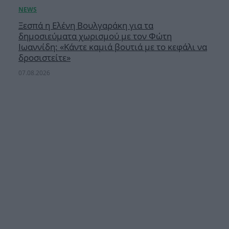
Ξεσπά η Ελένη Βουλγαράκη για τα
δημοσιεύματα χωρισμού με τον Φώτη
Ιωαννίδη: «Κάντε καμιά βουτιά με το κεφάλι να
δροσιστείτε»
07.08.2026