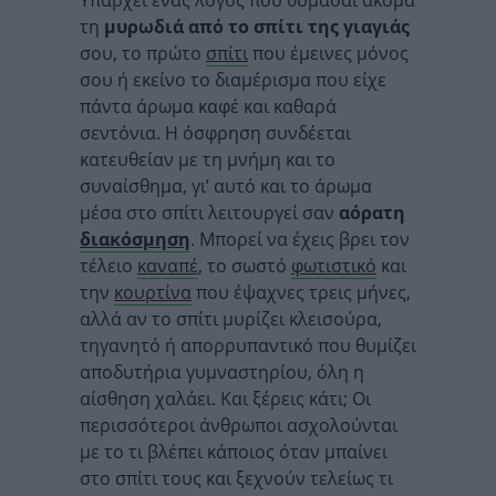
Υπάρχει ένας λόγος που θυμάσαι ακόμα
τη
μυρωδιά από το σπίτι της γιαγιάς
σου, το πρώτο
σπίτι
που έμεινες μόνος
σου ή εκείνο το διαμέρισμα που είχε
πάντα άρωμα καφέ και καθαρά
σεντόνια. Η όσφρηση συνδέεται
κατευθείαν με τη μνήμη και το
συναίσθημα, γι’ αυτό και το άρωμα
μέσα στο σπίτι λειτουργεί σαν
αόρατη
διακόσμηση
. Μπορεί να έχεις βρει τον
τέλειο
καναπέ
, το σωστό
φωτιστικό
και
την
κουρτίνα
που έψαχνες τρεις μήνες,
αλλά αν το σπίτι μυρίζει κλεισούρα,
τηγανητό ή απορρυπαντικό που θυμίζει
αποδυτήρια γυμναστηρίου, όλη η
αίσθηση χαλάει. Και ξέρεις κάτι; Οι
περισσότεροι άνθρωποι ασχολούνται
με το τι βλέπει κάποιος όταν μπαίνει
στο σπίτι τους και ξεχνούν τελείως τι