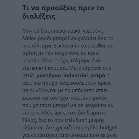
Τι να προσέξεις πριν το
διαλέξεις
Μην το δεις επιφανειακά, γιατί ένα
λάθος ρολόι μπορεί να χαλάσει όλο το
αποτέλεσμα. Ξεκίνα από το μέγεθος σε
σχέση με τον τοίχο σου, αν έχεις
μεγάλο άδειο τοίχο, τόλμησε ένα
statement κομμάτι. Μετά πήγαινε στο
στυλ,
μοντέρνο
,
industrial
,
ρετρό
ή
κάτι πιο ήσυχο, όλα δουλεύουν αρκεί
να συνδέονται με το υπόλοιπο σπίτι.
Σκέψου και τον ήχο, γιατί ένα ρολόι
που χτυπάει μπορεί να σε κουράσει αν
είσαι πολλές ώρες στο ίδιο δωμάτιο.
Τέλος, δες το σαν επένδυση μικρής
κλίμακας, δεν χρειάζεται μεγάλο budget
για να πετύχεις αποτέλεσμα που δείχνει