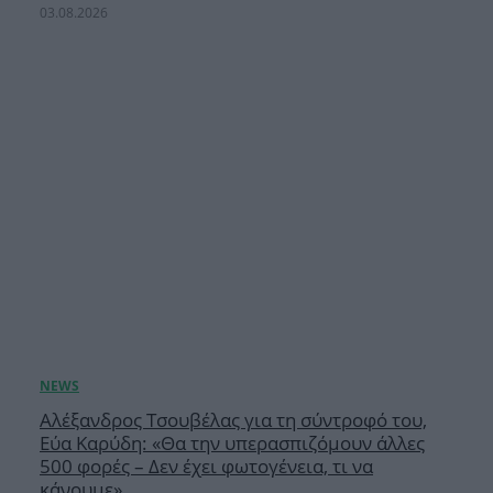
03.08.2026
Αλέξανδρος Τσουβέλας για τη σύντροφό του,
Εύα Καρύδη: «Θα την υπερασπιζόμουν άλλες
500 φορές – Δεν έχει φωτογένεια, τι να
κάνουμε»