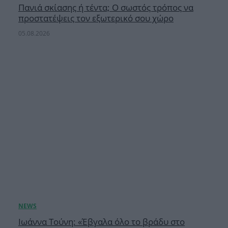
Πανιά σκίασης ή τέντα; Ο σωστός τρόπος να
προστατέψεις τον εξωτερικό σου χώρο
05.08.2026
Ιωάννα Τούνη: «Έβγαλα όλο το βράδυ στο