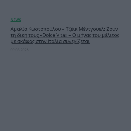
Αμαλία Κωστοπούλου – Τζέικ Μέντγουελ: Ζουν
τη δική τους «Dolce Vita» – Ο μήνας του μέλιτος
με σκάφος στην Ιταλία συνεχίζεται
09.08.2026