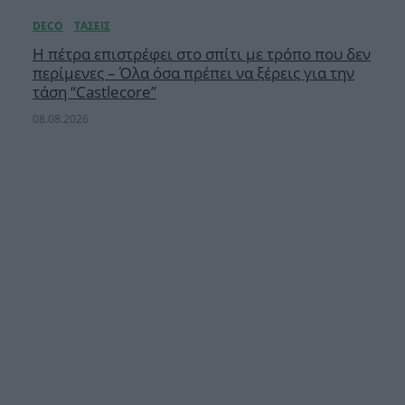
Η πέτρα επιστρέφει στο σπίτι με τρόπο που δεν
περίμενες – Όλα όσα πρέπει να ξέρεις για την
τάση “Castlecore”
08.08.2026