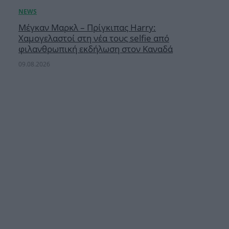
Μέγκαν Μαρκλ – Πρίγκιπας Harry:
Χαμογελαστοί στη νέα τους selfie από
φιλανθρωπική εκδήλωση στον Καναδά
09.08.2026