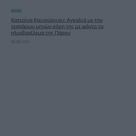
Κατερίνα Καινούργιου: Αγκαλιά με την
τεσσάρων μηνών κόρη της με φόντο το
ηλιοβασίλεμα της Πάρου
08.08.2026