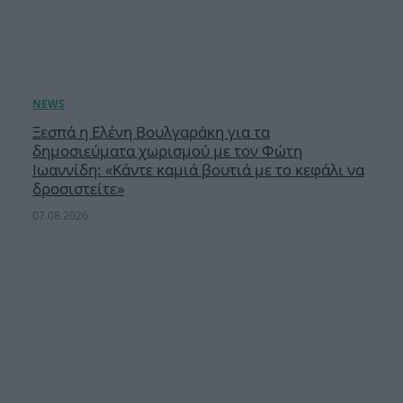
Ξεσπά η Ελένη Βουλγαράκη για τα
δημοσιεύματα χωρισμού με τον Φώτη
Ιωαννίδη: «Κάντε καμιά βουτιά με το κεφάλι να
δροσιστείτε»
07.08.2026