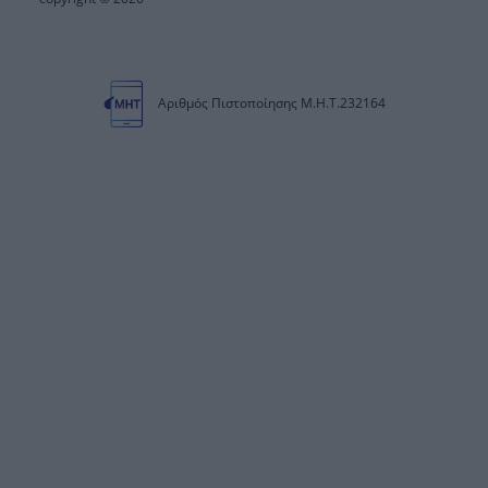
Αριθμός Πιστοποίησης Μ.Η.Τ.232164