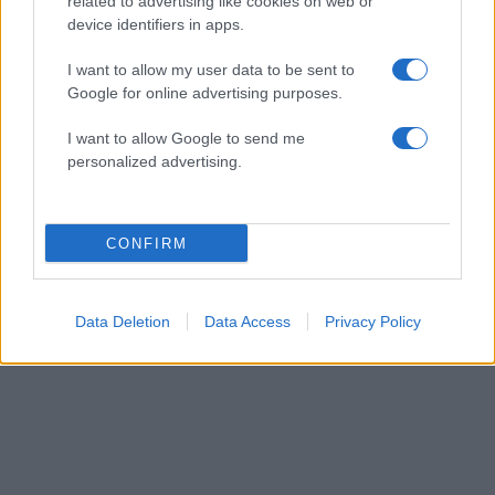
related to advertising like cookies on web or
device identifiers in apps.
I want to allow my user data to be sent to
Google for online advertising purposes.
I want to allow Google to send me
Τζάστιν και Χείλι Μπίμπερ: Βόλτα για σούσι στο
personalized advertising.
Λος Άντζελες με casual looks αλλά και ένα
«αμήχανο vibe» που δεν πέρασε απαρατήρητο
07.08.2026
CONFIRM
Data Deletion
Data Access
Privacy Policy