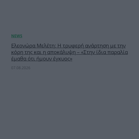
Ελεονώρα Μελέτη: Η τρυφερή ανάρτηση με την
κόρη της και η αποκάλυψη – «Στην ίδια παραλία
έμαθα ότι ήμουν έγκυος»
07.08.2026