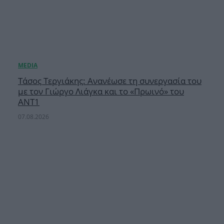
Τάσος Τεργιάκης: Ανανέωσε τη συνεργασία του
με τον Γιώργο Λιάγκα και το «Πρωινό» του
ΑΝΤ1
07.08.2026