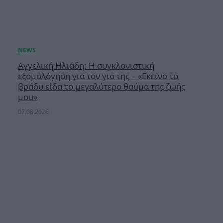
Αγγελική Ηλιάδη: Η συγκλονιστική
εξομολόγηση για τον γιο της – «Εκείνο το
βράδυ είδα το μεγαλύτερο θαύμα της ζωής
μου»
07.08.2026