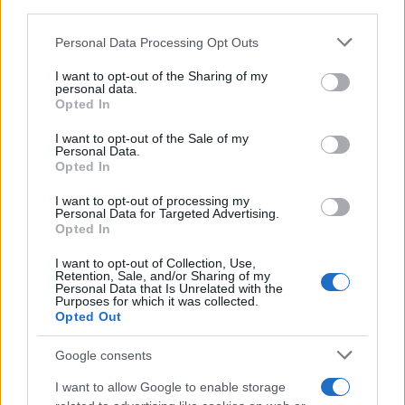
third parties.
Please note that this website/app uses one or more Google
Personal Data Processing Opt Outs
services and may gather and store information including but
not limited to your visit or usage behaviour. You may click to
I want to opt-out of the Sharing of my
personal data.
grant or deny consent to Google and its third-party tags to
Opted In
use your data for below specified purposes in below Google
Γιάννης Τσιμιτσέλης: Οι σπάνιες φωτογραφίες
consent section.
I want to opt-out of the Sale of my
με τον αδελφό του, Λάμπρο και οι ευχές για τα
Personal Data.
γενέθλιά του
Opted In
07.08.2026
I want to opt-out of processing my
Personal Data for Targeted Advertising.
Opted In
I want to opt-out of Collection, Use,
Retention, Sale, and/or Sharing of my
Personal Data that Is Unrelated with the
Purposes for which it was collected.
Opted Out
Google consents
I want to allow Google to enable storage