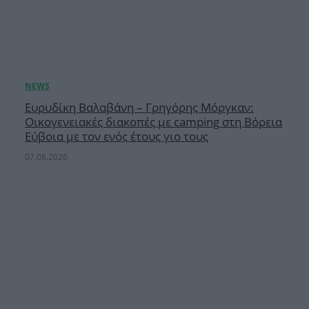
Ευρυδίκη Βαλαβάνη – Γρηγόρης Μόργκαν:
Οικογενειακές διακοπές με camping στη Βόρεια
Εύβοια με τον ενός έτους γιο τους
07.08.2026