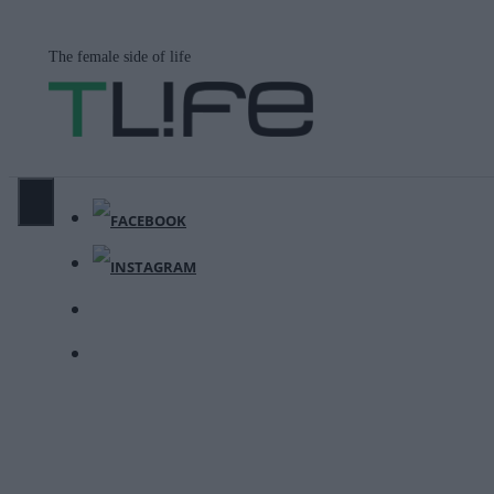
Μετάβαση
σε
The female side of life
περιεχόμενο
ΜΕΝΟΎ