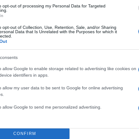
to opt-out of processing my Personal Data for Targeted
ing.
In
o opt-out of Collection, Use, Retention, Sale, and/or Sharing
ersonal Data that Is Unrelated with the Purposes for which it
lected.
Out
consents
 2018, έπειτα από ένα μικρό
o allow Google to enable storage related to advertising like cookies on
ένο Οκτώβριο τελικά ενώθηκαν
evice identifiers in apps.
τέληξε σε γάμο.
o allow my user data to be sent to Google for online advertising
s.
ς Κατερίνας Παπακωστοπούλου.
to allow Google to send me personalized advertising.
CONFIRM