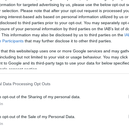
formation for targeted advertising by us, please use the below opt-out s
ΔΙΑΦΗ
α η γνωστή δημοσιογράφος και
r selection. Please note that after your opt-out request is processed y
σεων του Star
Κατερίνα
eing interest-based ads based on personal information utilized by us or
disclosed to third parties prior to your opt-out. You may separately opt-
losure of your personal information by third parties on the IAB’s list of
. This information may also be disclosed by us to third parties on the
IA
τησης που έκανε πριν λίγη ώρα
Participants
that may further disclose it to other third parties.
στο instagram αλλά και με μια
 that this website/app uses one or more Google services and may gath
ενο βήμα στη σχέση της και
including but not limited to your visit or usage behaviour. You may click 
ης Νικόλα Σερεπίσο. Υπό άκρα
 to Google and its third-party tags to use your data for below specifi
ρει είδηση κανείς, η Κατερίνα
ogle consent section.
 ιερά δεσμά του γάμου με τον
l Data Processing Opt Outs
o opt-out of the Sharing of my personal data.
ΗΜΙΣΗ
In
o opt-out of the Sale of my Personal Data.
In