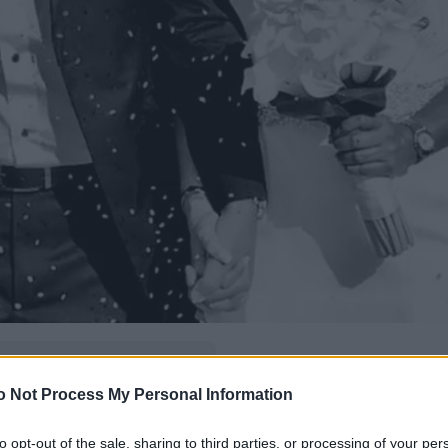
δώ
και πρόσθεσέ μας
o Not Process My Personal Information
εις πιο συχνά
to opt-out of the sale, sharing to third parties, or processing of your per