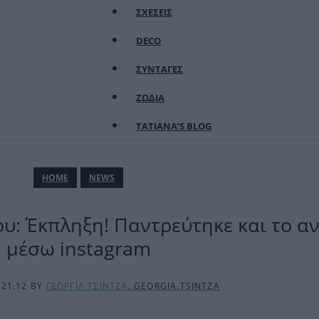
ΣΧΕΣΕΙΣ
DECO
ΣΥΝΤΑΓΕΣ
ΖΩΔΙΑ
TATIANA’S BLOG
ΗΟΜΕ
NEWS
: Έκπληξη! Παντρεύτηκε και το α
μέσω instagram
 21:12
BY
ΓΕΩΡΓΙΑ ΤΣΙΝΤΖΑ
, GEORGIA.TSINTZA