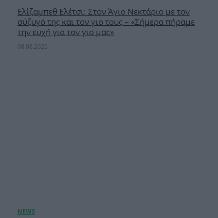
Ελίζαμπεθ Ελέτσι: Στον Άγιο Νεκτάριο με τον
σύζυγό της και τον γιο τους – «Σήμερα πήραμε
την ευχή για τον γιο μας»
08.08.2026