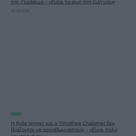
της, Γεράσιμο – «Είσαι το φως στη ζωή μου»
08.08.2026
Η Kylie Jenner και ο Timothee Chalamet δεν
βιάζονται να αρραβωνιαστούν – «Είναι πολύ
ερωτευμένοι»