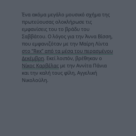
Ένα ακόμα μεγάλο μουσικό σχήμα της
πρωτεύουσας ολοκλήρωσε τις
εμφανίσεις του το βράδυ του
Σαββάτου. Ο λόγος για την Άννα Βίσση,
που εμφανιζόταν με την Μαίρη Λίντα
στο “Rex” από τα μέσα του περασμένου
Δεκέμβρη
. Εκεί λοιπόν, βρέθηκαν ο
Νίκος Καρβέλας
με την Αννίτα Πάνια
και την καλή τους φίλη, Αγγελική
Νικολούλη.