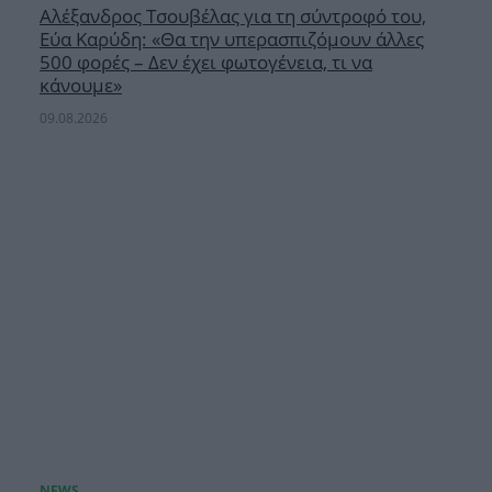
Αλέξανδρος Τσουβέλας για τη σύντροφό του,
Εύα Καρύδη: «Θα την υπερασπιζόμουν άλλες
500 φορές – Δεν έχει φωτογένεια, τι να
κάνουμε»
09.08.2026