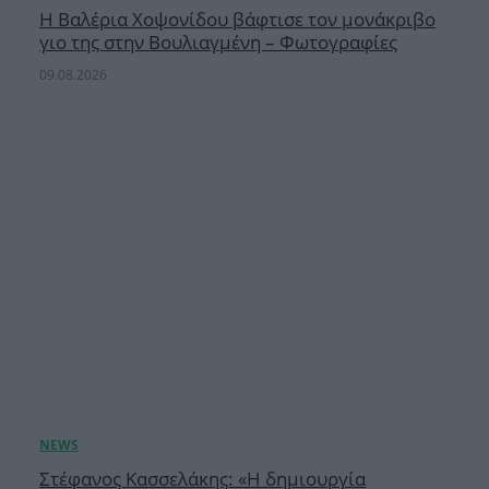
H Βαλέρια Χοψονίδου βάφτισε τον μονάκριβο
γιο της στην Βουλιαγμένη – Φωτογραφίες
09.08.2026
Στέφανος Κασσελάκης: «Η δημιουργία