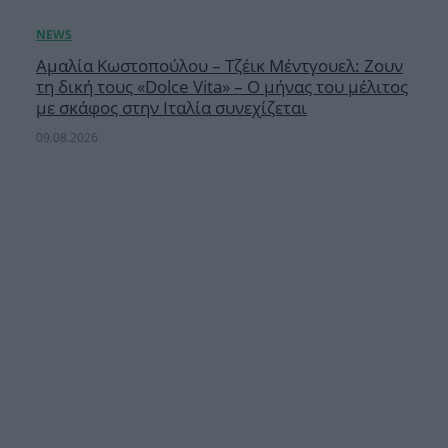
Αμαλία Κωστοπούλου – Τζέικ Μέντγουελ: Ζουν
τη δική τους «Dolce Vita» – Ο μήνας του μέλιτος
με σκάφος στην Ιταλία συνεχίζεται
09.08.2026