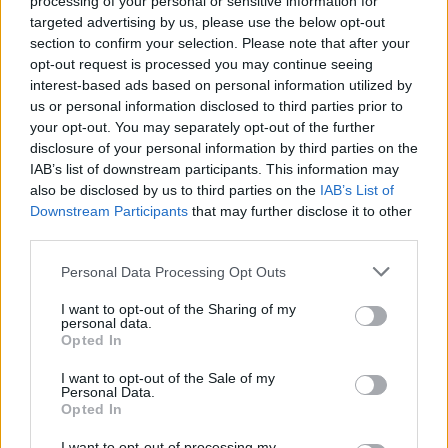
processing of your personal or sensitive information for
targeted advertising by us, please use the below opt-out
section to confirm your selection. Please note that after your
Μέγκαν Μαρκλ – Πρίγκιπας Harry:
opt-out request is processed you may continue seeing
Χαμογελαστοί στη νέα τους selfie από
interest-based ads based on personal information utilized by
φιλανθρωπική εκδήλωση στον Καναδά
us or personal information disclosed to third parties prior to
09.08.2026
your opt-out. You may separately opt-out of the further
disclosure of your personal information by third parties on the
IAB’s list of downstream participants. This information may
also be disclosed by us to third parties on the
IAB’s List of
Downstream Participants
that may further disclose it to other
third parties.
Please note that this website/app uses one or more Google
Personal Data Processing Opt Outs
services and may gather and store information including but
not limited to your visit or usage behaviour. You may click to
I want to opt-out of the Sharing of my
personal data.
grant or deny consent to Google and its third-party tags to
Opted In
use your data for below specified purposes in below Google
consent section.
I want to opt-out of the Sale of my
Personal Data.
Opted In
I want to opt-out of processing my