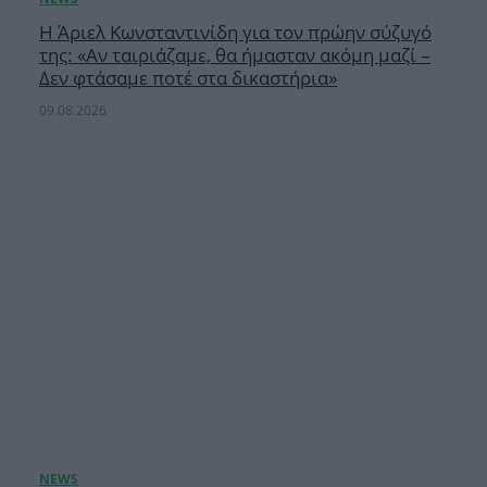
Η Άριελ Κωνσταντινίδη για τον πρώην σύζυγό
της: «Αν ταιριάζαμε, θα ήμασταν ακόμη μαζί –
Δεν φτάσαμε ποτέ στα δικαστήρια»
09.08.2026