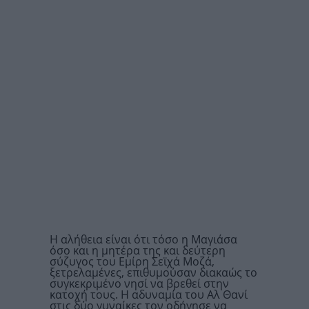
Η αλήθεια είναι ότι τόσο η Μαγιάσα
όσο και η μητέρα της και δεύτερη
σύζυγος του Εμίρη Σεϊχά Μοζά,
ξετρελαμένες, επιθυμούσαν διακαώς το
συγκεκριμένο νησί να βρεθεί στην
κατοχή τους. Η αδυναμία του Αλ Θανί
στις δύο γυναίκες τον οδήγησε να