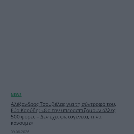
Αλέξανδρος Τσουβέλας για τη σύντροφό του,
Εύα Καρύδη: «Θα την υπερασπιζόμουν άλλες
500 φορές – Δεν έχει φωτογένεια, τι να
κάνουμε»
09.08.2026