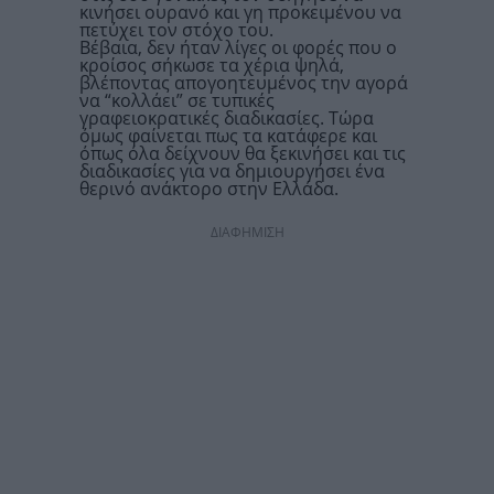
κινήσει ουρανό και γη προκειμένου να
πετύχει τον στόχο του.
Βέβαια, δεν ήταν λίγες οι φορές που ο
κροίσος σήκωσε τα χέρια ψηλά,
βλέποντας απογοητευμένος την αγορά
να “κολλάει” σε τυπικές
γραφειοκρατικές διαδικασίες. Τώρα
όμως φαίνεται πως τα κατάφερε και
όπως όλα δείχνουν θα ξεκινήσει και τις
διαδικασίες για να δημιουργήσει ένα
θερινό ανάκτορο στην Ελλάδα.
ΔΙΑΦΗΜΙΣΗ