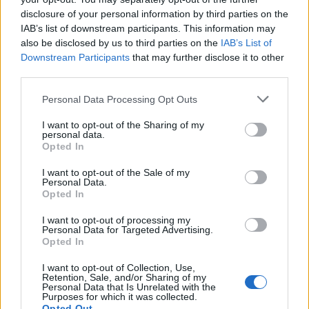
disclosure of your personal information by third parties on the
IAB’s list of downstream participants. This information may
also be disclosed by us to third parties on the
IAB’s List of
Downstream Participants
that may further disclose it to other
third parties.
Please note that this website/app uses one or more Google
Personal Data Processing Opt Outs
services and may gather and store information including but
not limited to your visit or usage behaviour. You may click to
I want to opt-out of the Sharing of my
personal data.
grant or deny consent to Google and its third-party tags to
Opted In
use your data for below specified purposes in below Google
consent section.
I want to opt-out of the Sale of my
Personal Data.
Opted In
I want to opt-out of processing my
Personal Data for Targeted Advertising.
H Βαλέρια Χοψονίδου βάφτισε τον μονάκριβο
Opted In
γιο της στην Βουλιαγμένη – Φωτογραφίες
I want to opt-out of Collection, Use,
09.08.2026
Retention, Sale, and/or Sharing of my
Personal Data that Is Unrelated with the
Purposes for which it was collected.
Opted Out