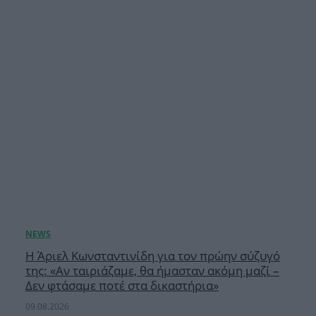
Η Άριελ Κωνσταντινίδη για τον πρώην σύζυγό
της: «Αν ταιριάζαμε, θα ήμασταν ακόμη μαζί –
Δεν φτάσαμε ποτέ στα δικαστήρια»
09.08.2026