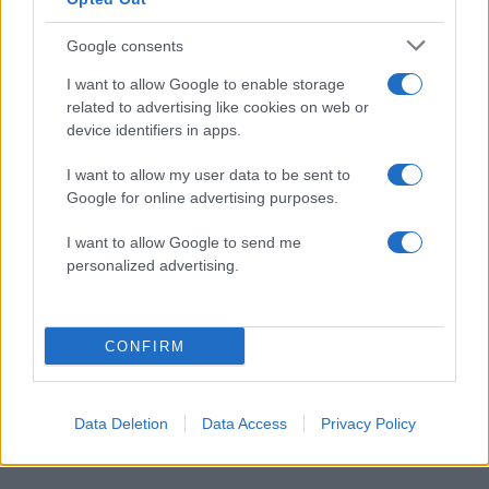
Google consents
I want to allow Google to enable storage
related to advertising like cookies on web or
device identifiers in apps.
I want to allow my user data to be sent to
Google for online advertising purposes.
I want to allow Google to send me
personalized advertising.
CONFIRM
Άννα Κορακάκη: «Το πιο πολύτιμο “μετάλλιό”
μου είναι η κόρη μου» – Η ανάρτηση για τα
δέκα χρόνια από τη νίκη της στο Ρίο
Data Deletion
Data Access
Privacy Policy
09.08.2026