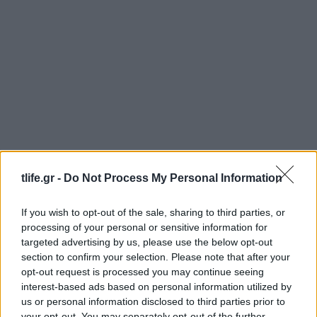
tlife.gr -
Do Not Process My Personal Information
If you wish to opt-out of the sale, sharing to third parties, or
processing of your personal or sensitive information for
targeted advertising by us, please use the below opt-out
Ιωάννα Τούνη: Αυτός είναι ο εξωτικός
section to confirm your selection. Please note that after your
προορισμός που επέλεξε για τα φετινά γενέθλιά
opt-out request is processed you may continue seeing
της
interest-based ads based on personal information utilized by
us or personal information disclosed to third parties prior to
09.08.2026
your opt-out. You may separately opt-out of the further