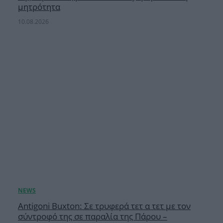
μητρότητα
10.08.2026
Antigoni Buxton: Σε τρυφερά τετ α τετ με τον
σύντροφό της σε παραλία της Πάρου –