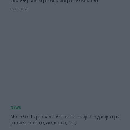
φιλανθρωπική εκδήλωση στον Καναδά
09.08.2026
Ναταλία Γερμανού: Δημοσίευσε φωτογραφία με
μπικίνι από τις διακοπές της