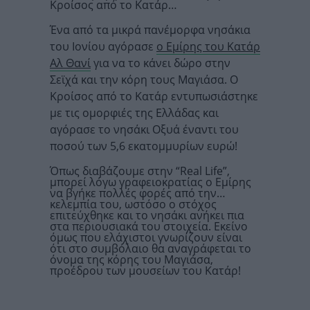
Κροίσος από το Κατάρ…
Ένα από τα μικρά πανέμορφα νησάκια
του Ιονίου αγόρασε
ο Εμίρης του Κατάρ
Αλ Θανί
για να το κάνει δώρο στην
Σεϊχά και την κόρη τους Μαγιάσα. Ο
Κροίσος από το Κατάρ εντυπωσιάστηκε
με τις ομορφιές της Ελλάδας και
αγόρασε το νησάκι Οξυά έναντι του
ποσού των 5,6 εκατομμυρίων ευρώ!
Όπως διαβάζουμε στην “Real Life”,
μπορεί λόγω γραφειοκρατίας ο Εμίρης
να βγήκε πολλές φορές από την…
κελεμπία του, ωστόσο ο στόχος
επιτεύχθηκε και το νησάκι ανήκει πια
στα περιουσιακά του στοιχεία. Εκείνο
όμως που ελάχιστοι γνωρίζουν είναι
ότι στο συμβόλαιο θα αναγράφεται το
όνομα της κόρης του Μαγιάσα,
προέδρου των μουσείων του Κατάρ!