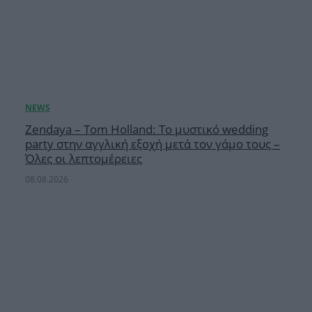
Zendaya – Tom Holland: Το μυστικό wedding
party στην αγγλική εξοχή μετά τον γάμο τους –
Όλες οι λεπτομέρειες
08.08.2026