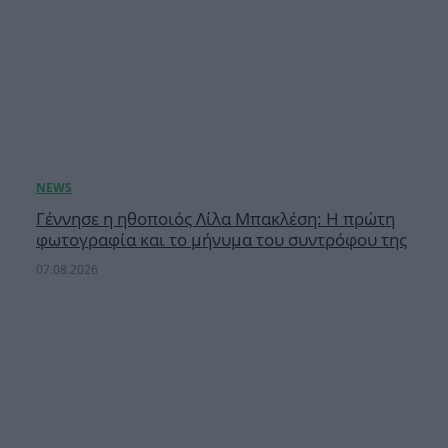
Γέννησε η ηθοποιός Λίλα Μπακλέση: Η πρώτη
φωτογραφία και το μήνυμα του συντρόφου της
07.08.2026