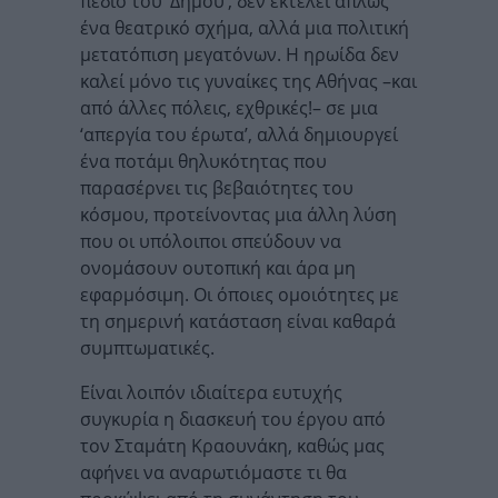
πεδίο του ‘Δήμου’, δεν εκτελεί απλώς
ένα θεατρικό σχήμα, αλλά μια πολιτική
μετατόπιση μεγατόνων. Η ηρωίδα δεν
καλεί μόνο τις γυναίκες της Αθήνας –και
από άλλες πόλεις, εχθρικές!– σε μια
‘απεργία του έρωτα’, αλλά δημιουργεί
ένα ποτάμι θηλυκότητας που
παρασέρνει τις βεβαιότητες του
κόσμου, προτείνοντας μια άλλη λύση
που οι υπόλοιποι σπεύδουν να
ονομάσουν ουτοπική και άρα μη
εφαρμόσιμη. Οι όποιες ομοιότητες με
τη σημερινή κατάσταση είναι καθαρά
συμπτωματικές.
Είναι λοιπόν ιδιαίτερα ευτυχής
συγκυρία η διασκευή του έργου από
τον Σταμάτη Κραουνάκη, καθώς μας
αφήνει να αναρωτιόμαστε τι θα