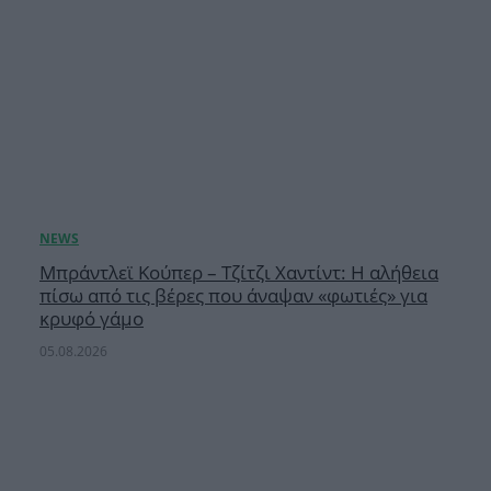
Μπράντλεϊ Κούπερ – Τζίτζι Χαντίντ: Η αλήθεια
πίσω από τις βέρες που άναψαν «φωτιές» για
κρυφό γάμο
05.08.2026