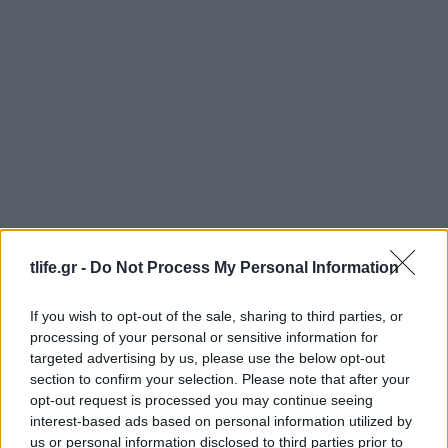
tlife.gr -
Do Not Process My Personal Information
If you wish to opt-out of the sale, sharing to third parties, or
Γενέθλια για την Μέγκαν Μαρκλ: Οι τρυφερές
processing of your personal or sensitive information for
φωτογραφίες, το «ευχαριστώ» στους θαυμαστές
targeted advertising by us, please use the below opt-out
και η σιωπή από το Παλάτι
section to confirm your selection. Please note that after your
opt-out request is processed you may continue seeing
05.08.2026
interest-based ads based on personal information utilized by
us or personal information disclosed to third parties prior to