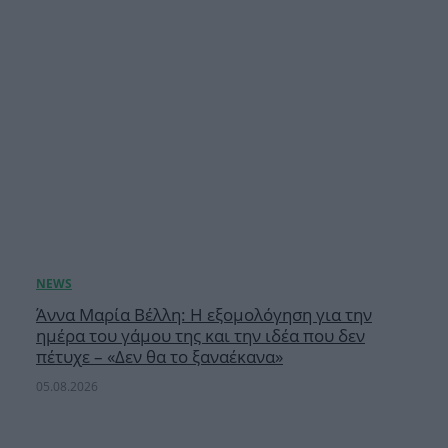
Άννα Μαρία Βέλλη: Η εξομολόγηση για την
ημέρα του γάμου της και την ιδέα που δεν
πέτυχε – «Δεν θα το ξαναέκανα»
05.08.2026