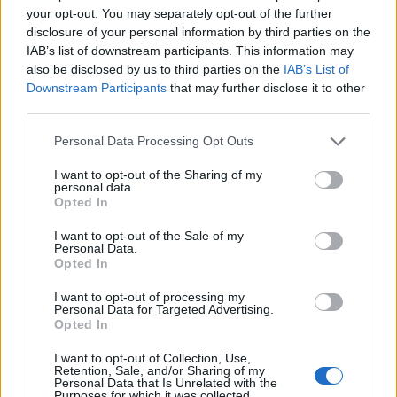
your opt-out. You may separately opt-out of the further
disclosure of your personal information by third parties on the
IAB’s list of downstream participants. This information may
also be disclosed by us to third parties on the
IAB’s List of
Downstream Participants
that may further disclose it to other
third parties.
Please note that this website/app uses one or more Google
Personal Data Processing Opt Outs
services and may gather and store information including but
not limited to your visit or usage behaviour. You may click to
I want to opt-out of the Sharing of my
personal data.
grant or deny consent to Google and its third-party tags to
Opted In
use your data for below specified purposes in below Google
consent section.
I want to opt-out of the Sale of my
Personal Data.
Opted In
Κατερίνα Καινούργιου – Παναγιώτης
I want to opt-out of processing my
Κουτσουμπής: Η κόρη τους Ξένια έγινε
Personal Data for Targeted Advertising.
τεσσάρων μηνών
Opted In
05.08.2026
I want to opt-out of Collection, Use,
Retention, Sale, and/or Sharing of my
Personal Data that Is Unrelated with the
Purposes for which it was collected.