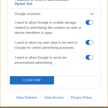
Opted Out
Google consents
I want to allow Google to enable storage
related to advertising like cookies on web or
device identifiers in apps.
I want to allow my user data to be sent to
Google for online advertising purposes.
I want to allow Google to send me
personalized advertising.
Ευρυδίκη Βαλαβάνη για Γρηγόρη Μόργκαν:
CONFIRM
«Oνειρευόμουν μια αγάπη σαν κι αυτή, έναν
άντρα σαν εσένα»
05.08.2026
Data Deletion
Data Access
Privacy Policy