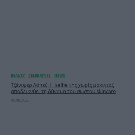
Τζένιφερ Λόπεζ: Η selfie της χωρίς μακιγιάζ
αποδεικνύει τη δύναμη του σωστού skincare
05.08.2026