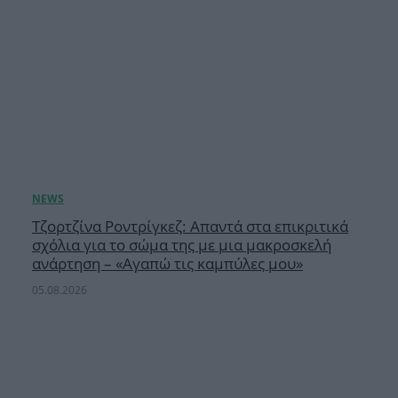
Τζορτζίνα Ροντρίγκεζ: Απαντά στα επικριτικά
σχόλια για το σώμα της με μια μακροσκελή
ανάρτηση – «Αγαπώ τις καμπύλες μου»
05.08.2026