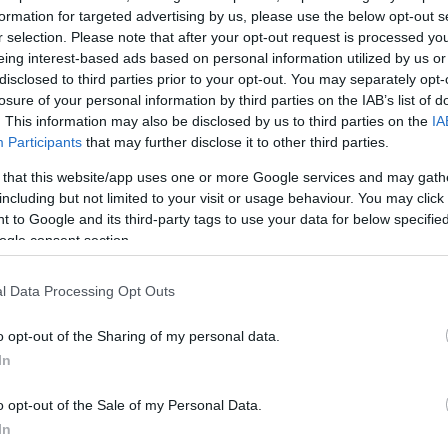
formation for targeted advertising by us, please use the below opt-out s
ία άλλαξε! Η δημοφιλής
r selection. Please note that after your opt-out request is processed y
η που έχει το facebook και το
eing interest-based ads based on personal information utilized by us or
αι και μάλιστα να δημοσιεύει
disclosed to third parties prior to your opt-out. You may separately opt-
losure of your personal information by third parties on the IAB’s list of
. This information may also be disclosed by us to third parties on the
IA
Participants
that may further disclose it to other third parties.
 έκανε αίσθηση και συζητήτθηκε
αι… λίγο διαφορετική απ΄ ότι
 that this website/app uses one or more Google services and may gath
including but not limited to your visit or usage behaviour. You may click 
 to Google and its third-party tags to use your data for below specifi
ogle consent section.
ΗΜΙΣΗ
l Data Processing Opt Outs
o opt-out of the Sharing of my personal data.
In
o opt-out of the Sale of my Personal Data.
In