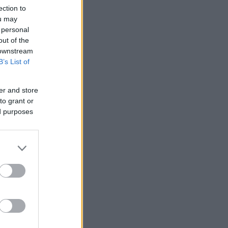
ection to
ou may
 personal
out of the
 downstream
B’s List of
er and store
to grant or
ed purposes