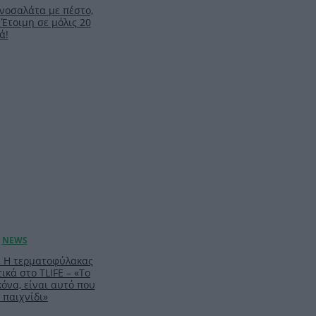
νοσαλάτα με πέστο,
 Έτοιμη σε μόλις 20
ά!
: Η τερματοφύλακας
ικά στο TLIFE – «Το
κόνα, είναι αυτό που
 παιχνίδι»