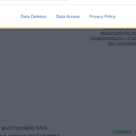
Data Deletion
Data Access
Privacy Policy
Αύγουστος με στ
γκαρνταρόμπα πο
ασπροπρόσωπη – 4 las
την υπογραφ
η φωτογραφία όλοι
μια κάποια επεξεργασία…