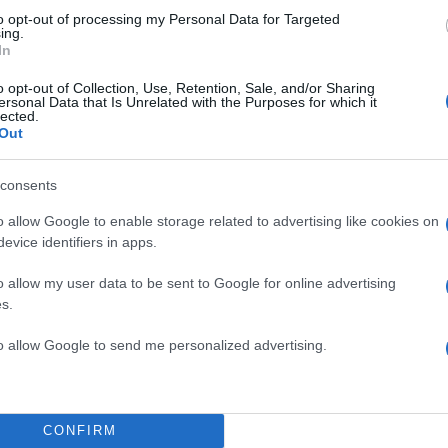
to opt-out of processing my Personal Data for Targeted
ing.
In
o opt-out of Collection, Use, Retention, Sale, and/or Sharing
ersonal Data that Is Unrelated with the Purposes for which it
lected.
” ήταν αυτή και πολλοί ήταν
Out
λόγο για πολύ …’εντονο
consents
TOP STO
o allow Google to enable storage related to advertising like cookies on
evice identifiers in apps.
o allow my user data to be sent to Google for online advertising
s.
to allow Google to send me personalized advertising.
CONFIRM