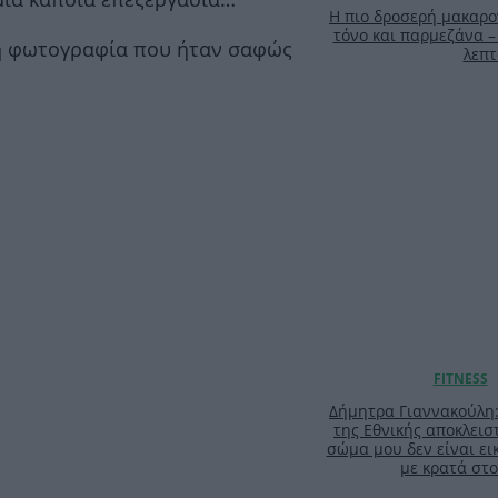
Η πιο δροσερή μακαρο
τόνο και παρμεζάνα –
τη φωτογραφία που ήταν σαφώς
λεπτ
Δήμητρα Γιαννακούλη
της Εθνικής αποκλειστ
σώμα μου δεν είναι ει
με κρατά στο