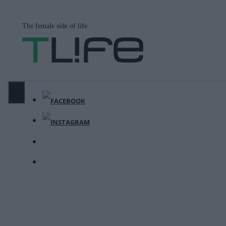
Μετάβαση
σε
The female side of life
περιεχόμενο
ΜΕΝΟΎ