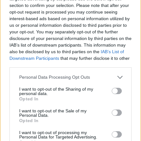
section to confirm your selection. Please note that after your
opt-out request is processed you may continue seeing
Εριέττα Κούρκουλου: Τα φιλιά με τον Βύρωνα
interest-based ads based on personal information utilized by
Βασιλειάδη στις διακοπές τους και τα γενέθλια
us or personal information disclosed to third parties prior to
– «Καμία στιγμή ευτυχίας δεδομένη»
your opt-out. You may separately opt-out of the further
disclosure of your personal information by third parties on the
08.08.2026
IAB’s list of downstream participants. This information may
also be disclosed by us to third parties on the
IAB’s List of
Downstream Participants
that may further disclose it to other
third parties.
Please note that this website/app uses one or more Google
Personal Data Processing Opt Outs
services and may gather and store information including but
not limited to your visit or usage behaviour. You may click to
I want to opt-out of the Sharing of my
personal data.
grant or deny consent to Google and its third-party tags to
Opted In
use your data for below specified purposes in below Google
consent section.
I want to opt-out of the Sale of my
Personal Data.
Opted In
I want to opt-out of processing my
Personal Data for Targeted Advertising.