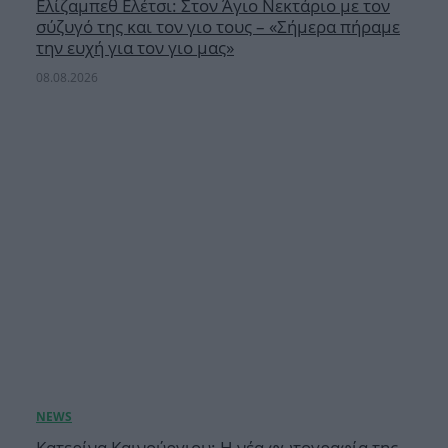
Ελίζαμπεθ Ελέτσι: Στον Άγιο Νεκτάριο με τον
σύζυγό της και τον γιο τους – «Σήμερα πήραμε
την ευχή για τον γιο μας»
08.08.2026
Κατερίνα Καινούργιου: Η νέα φωτογραφία της