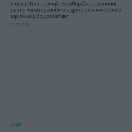
Γιάννης Παπαμιχαήλ: Ξεκαθαρίζει τι εννοούσε
με την «απαγόρευση» της χρήσης φωτογραφιών
της Αλίκης Βουγιουκλάκη
08.08.2026