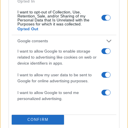
Opted In
Λένα Παπαληγούρα για τον σύζυγό της, Άκη
I want to opt-out of Collection, Use,
Retention, Sale, and/or Sharing of my
Πάντο: «Ο γάμος μας είναι πολύ καλύτερος απ’
Personal Data that Is Unrelated with the
ό,τι είχα φανταστεί»
Purposes for which it was collected.
Opted Out
08.08.2026
Google consents
I want to allow Google to enable storage
related to advertising like cookies on web or
device identifiers in apps.
I want to allow my user data to be sent to
Google for online advertising purposes.
I want to allow Google to send me
personalized advertising.
CONFIRM