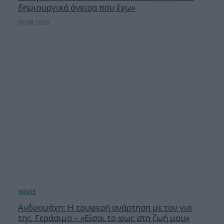
δημιουργικά όνειρα που έχω»
08.08.2026
Ανδρομάχη: Η τρυφερή ανάρτηση με τον γιο
της, Γεράσιμο – «Είσαι το φως στη ζωή μου»