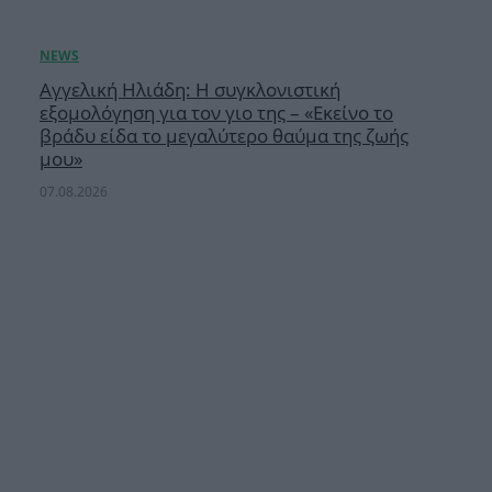
Αγγελική Ηλιάδη: Η συγκλονιστική
εξομολόγηση για τον γιο της – «Εκείνο το
βράδυ είδα το μεγαλύτερο θαύμα της ζωής
μου»
07.08.2026