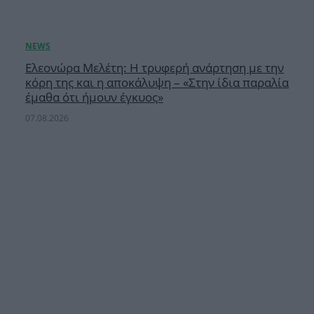
Ελεονώρα Μελέτη: Η τρυφερή ανάρτηση με την
κόρη της και η αποκάλυψη – «Στην ίδια παραλία
έμαθα ότι ήμουν έγκυος»
07.08.2026