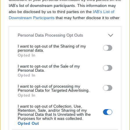
IAB’s list of downstream participants. This information may
also be disclosed by us to third parties on the
IAB’s List of
Downstream Participants
that may further disclose it to other
third parties.
Πέθανε στα 26 της η influencer Sydney Towle
μετά από γενναία μάχη με σπάνια μορφή
Please note that this website/app uses one or more Google
Personal Data Processing Opt Outs
καρκίνου
services and may gather and store information including but
not limited to your visit or usage behaviour. You may click to
I want to opt-out of the Sharing of my
07.08.2026
personal data.
grant or deny consent to Google and its third-party tags to
Opted In
use your data for below specified purposes in below Google
consent section.
I want to opt-out of the Sale of my
Personal Data.
Opted In
I want to opt-out of processing my
Personal Data for Targeted Advertising.
Opted In
I want to opt-out of Collection, Use,
Retention, Sale, and/or Sharing of my
Personal Data that Is Unrelated with the
Purposes for which it was collected.
Opted Out