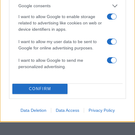
Google consents
I want to allow Google to enable storage
related to advertising like cookies on web or
Τζάστιν και Χείλι Μπίμπερ: Βόλτα για σούσι στο
device identifiers in apps.
Λος Άντζελες με casual looks αλλά και ένα
«αμήχανο vibe» που δεν πέρασε απαρατήρητο
I want to allow my user data to be sent to
Google for online advertising purposes.
07.08.2026
I want to allow Google to send me
personalized advertising.
CONFIRM
Data Deletion
Data Access
Privacy Policy