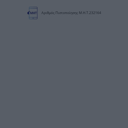
Αριθμός Πιστοποίησης Μ.Η.Τ.232164