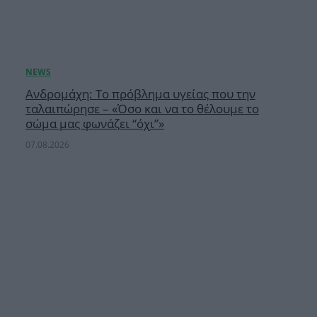
Ανδρομάχη: Το πρόβλημα υγείας που την
ταλαιπώρησε – «Όσο και να το θέλουμε το
σώμα μας φωνάζει “όχι”»
07.08.2026