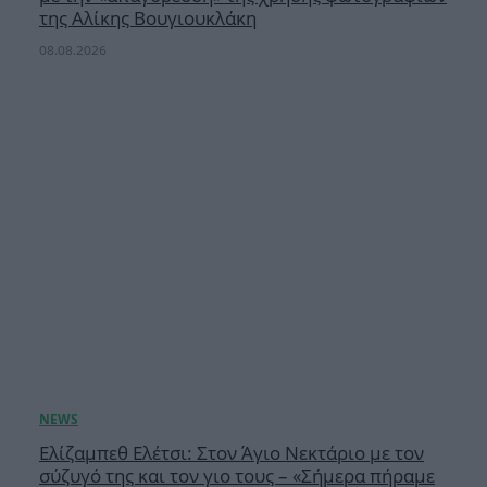
της Αλίκης Βουγιουκλάκη
08.08.2026
Ελίζαμπεθ Ελέτσι: Στον Άγιο Νεκτάριο με τον
σύζυγό της και τον γιο τους – «Σήμερα πήραμε