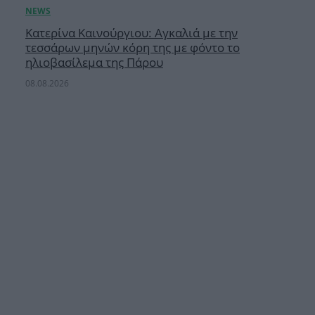
Κατερίνα Καινούργιου: Αγκαλιά με την
τεσσάρων μηνών κόρη της με φόντο το
ηλιοβασίλεμα της Πάρου
08.08.2026