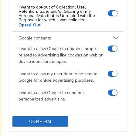
I want to opt-out of Collection, Use,
Ιωάννα Τούνη: «Έβγαλα όλο το βράδυ στο
Retention, Sale, and/or Sharing of my
νοσοκομείο με ορούς και αντιβιώσεις»
Personal Data that Is Unrelated with the
Purposes for which it was collected.
08.08.2026
Opted Out
Google consents
I want to allow Google to enable storage
related to advertising like cookies on web or
device identifiers in apps.
I want to allow my user data to be sent to
Google for online advertising purposes.
I want to allow Google to send me
personalized advertising.
CONFIRM