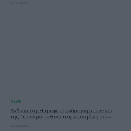
08.08.2026
Ανδρομάχη: Η τρυφερή ανάρτηση με τον γιο
της, Γεράσιμο – «Είσαι το φως στη ζωή μου»
08.08.2026