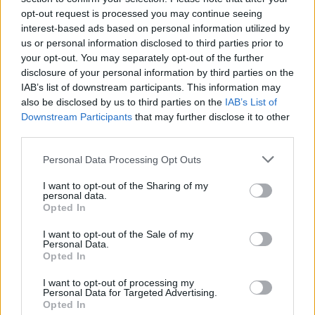
opt-out request is processed you may continue seeing
Εριέττα Κούρκουλου: Τα φιλιά με τον Βύρωνα
interest-based ads based on personal information utilized by
Βασιλειάδη στις διακοπές τους και τα γενέθλια
us or personal information disclosed to third parties prior to
– «Καμία στιγμή ευτυχίας δεδομένη»
your opt-out. You may separately opt-out of the further
disclosure of your personal information by third parties on the
08.08.2026
IAB’s list of downstream participants. This information may
also be disclosed by us to third parties on the
IAB’s List of
Downstream Participants
that may further disclose it to other
third parties.
Please note that this website/app uses one or more Google
Personal Data Processing Opt Outs
services and may gather and store information including but
not limited to your visit or usage behaviour. You may click to
I want to opt-out of the Sharing of my
personal data.
grant or deny consent to Google and its third-party tags to
Opted In
use your data for below specified purposes in below Google
consent section.
I want to opt-out of the Sale of my
Personal Data.
Opted In
I want to opt-out of processing my
Personal Data for Targeted Advertising.
Opted In