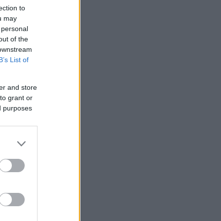
ection to
ΜΙΣΗ
ou may
 personal
out of the
 downstream
B’s List of
er and store
to grant or
ed purposes