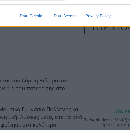
Data Deletion
Data Access
Privacy Policy
TOP STO
 και του Λάμπη Λιβιεράτου
νάρια του πατέρα της στο
 Μουσικό Γυμνάσιο Παλλήνης και
νητική. Αμέσως μετά, έπειτα από
Babydoll dress: Μοιάζει
, φοίτησε στο καλύτερο
η νέα εμμονή 