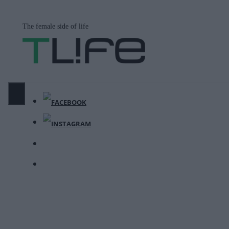
Μετάβαση
σε
The female side of life
περιεχόμενο
ΜΕΝΟΎ