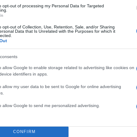
to opt-out of processing my Personal Data for Targeted
ing.
In
o opt-out of Collection, Use, Retention, Sale, and/or Sharing
ersonal Data that Is Unrelated with the Purposes for which it
lected.
έγραψε ο Πέτρος Νάζος με την
Out
νάη Λιβιεράτου κλέβει την
 εμφάνισή της, όσο και με τις
consents
o allow Google to enable storage related to advertising like cookies on
evice identifiers in apps.
o allow my user data to be sent to Google for online advertising
s.
to allow Google to send me personalized advertising.
CONFIRM