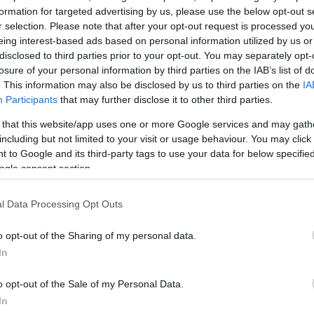
formation for targeted advertising by us, please use the below opt-out s
ΔΙΑΦΗ
στο νησί των Ανέμων, άνοιξε τις
r selection. Please note that after your opt-out request is processed y
26 εγκαινιάζοντας το φετινό
eing interest-based ads based on personal information utilized by us or
disclosed to third parties prior to your opt-out. You may separately opt-
ο Spectacularrr.
losure of your personal information by third parties on the IAB’s list of
. This information may also be disclosed by us to third parties on the
IA
υ μαγαζιού συμμετέχει για
Participants
that may further disclose it to other third parties.
, η οποία δεν είναι άλλη από τη
 that this website/app uses one or more Google services and may gath
 κόρη της Εύης Αδάμ και του
including but not limited to your visit or usage behaviour. You may click 
 to Google and its third-party tags to use your data for below specifi
ogle consent section.
ΗΜΙΣΗ
l Data Processing Opt Outs
o opt-out of the Sharing of my personal data.
In
o opt-out of the Sale of my Personal Data.
In