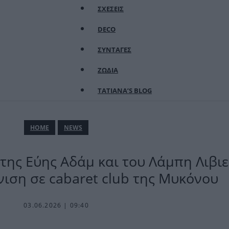
ΣΧΕΣΕΙΣ
DECO
ΣΥΝΤΑΓΕΣ
ΖΩΔΙΑ
TATIANA’S BLOG
ΗΟΜΕ
NEWS
 της Εύης Αδάμ και του Λάμπη Λιβι
ιση σε cabaret club της Μυκόνου
03.06.2026 | 09:40