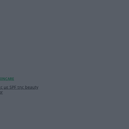
ς με SPF της beauty
or