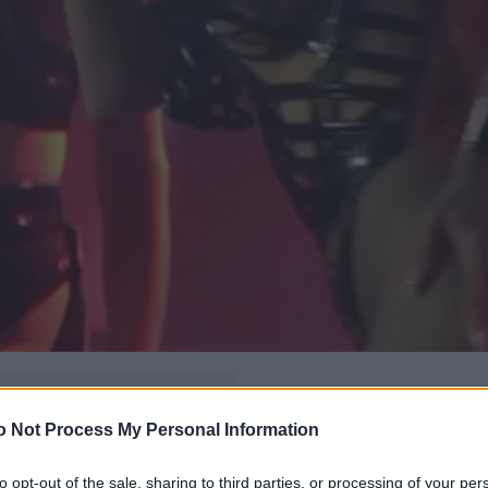
δώ
και πρόσθεσέ μας
o Not Process My Personal Information
εις πιο συχνά
to opt-out of the sale, sharing to third parties, or processing of your per