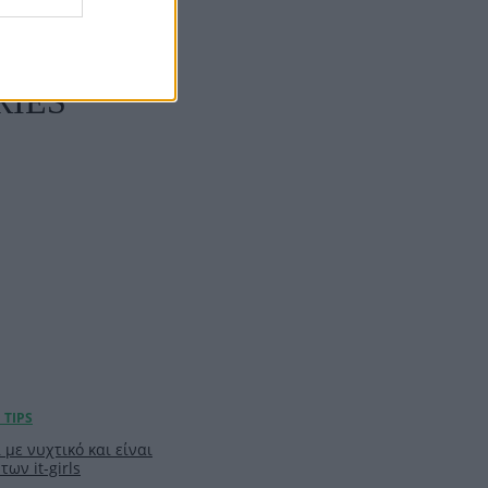
RIES
 με νυχτικό και είναι
των it-girls