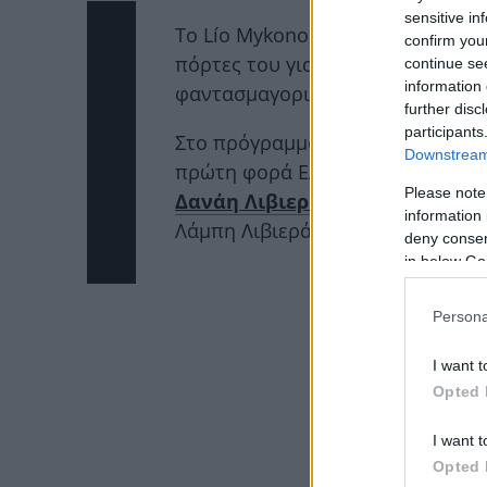
sensitive in
Το Lío Mykonos, το cabaret club 
confirm you
πόρτες του για την σεζόν του 20
continue se
information 
φαντασμαγορικό του show με τίτλ
further disc
participants
Στο πρόγραμμα του συγκεκριμένο
Downstream 
πρώτη φορά Ελληνίδα ερμηνεύτρια
Please note
Δανάη Λιβιεράτου
, την 23χρονη
information 
Λάμπη Λιβιεράτου.
deny consent
in below Go
ΔΙΑΦ
Persona
I want t
Opted 
I want t
Opted 