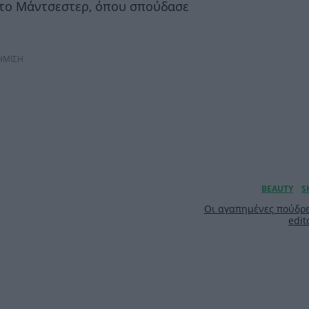
στο Μάντσεστερ, όπου σπούδασε
ΗΜΙΣΗ
Οι αγαπημένες πούδρε
edit