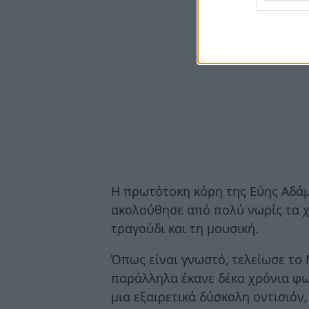
Η πρωτότοκη κόρη της Εύης Αδάμ
ακολούθησε από πολύ νωρίς τα χ
τραγούδι και τη μουσική.
Όπως είναι γνωστό, τελείωσε το
παράλληλα έκανε δέκα χρόνια φω
μια εξαιρετικά δύσκολη οντισιόν