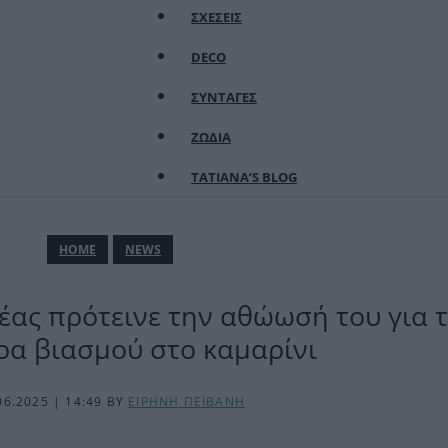
ΣΧΕΣΕΙΣ
DECO
ΣΥΝΤΑΓΕΣ
ΖΩΔΙΑ
TATIANA’S BLOG
ΗΟΜΕ
NEWS
λέας πρότεινε την αθώωσή του για 
ρα βιασμού στο καμαρίνι
06.2025 | 14:49
BY
ΕΙΡΗΝΗ ΠΕΪΒΑΝΗ