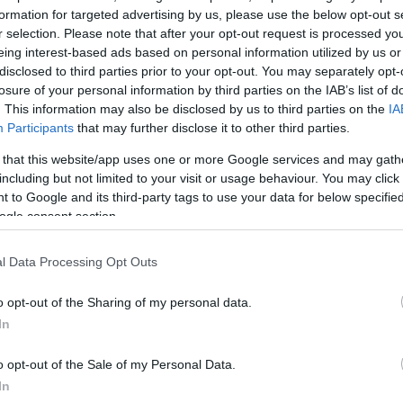
formation for targeted advertising by us, please use the below opt-out s
ΔΙΑΦΗ
τις οποίες ο εισαγγελέας
r selection. Please note that after your opt-out request is processed y
ιλιππίδη
, τελικώς πρότεινε
eing interest-based ads based on personal information utilized by us or
disclosed to third parties prior to your opt-out. You may separately opt-
υ για την πράξη για την οποία
losure of your personal information by third parties on the IAB’s list of
ώτη γυναίκα που καταγγέλλει
. This information may also be disclosed by us to third parties on the
IA
οιό στο καμαρίνι του
το 2010 στο
Participants
that may further disclose it to other third parties.
 that this website/app uses one or more Google services and may gath
including but not limited to your visit or usage behaviour. You may click 
απαλλαγή του λόγω αμφιβολιών
 to Google and its third-party tags to use your data for below specifi
α το αν υπήρχε δόλος ή όχι από
ogle consent section.
ιβολιών για το εάν προϋπήρχε
έφερε χαρακτηριστικά,
«προτείνω
l Data Processing Opt Outs
ρούμενου λόγω πλείστων
o opt-out of the Sharing of my personal data.
In
ΗΜΙΣΗ
o opt-out of the Sale of my Personal Data.
In