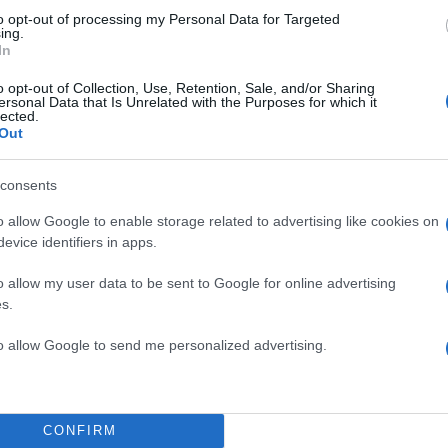
to opt-out of processing my Personal Data for Targeted
ing.
In
o opt-out of Collection, Use, Retention, Sale, and/or Sharing
ersonal Data that Is Unrelated with the Purposes for which it
lected.
Out
consents
o allow Google to enable storage related to advertising like cookies on
evice identifiers in apps.
ναφέρθηκε σε πληθώρα
o allow my user data to be sent to Google for online advertising
ατάθεση της καταγγέλλουσας,
s.
ωτική σχέση, κατά την δική του
ίδη και της πρώτης
to allow Google to send me personalized advertising.
κε σύμφωνα με τα συμπεράσματα
 του καταγγελλόμενου
ηθοποιού το 2010 στο θέατρο
CONFIRM