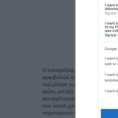
I want 
Advertis
Opted 
I want t
of my P
was col
Opted 
Google 
I want t
web or d
Ο εισαγγελέας, μεταξύ άλλων, α
I want t
αμφιβολιών και ασαφειών στην κ
purpose
ενώ μίλησε για προϋπάρχουσα ερ
κρίση, μεταξύ του Πέτρου Φιλιππ
I want 
καταγγέλουσας η οποία διαλύθη
του, κοντά χρονικά με την ημέρα
περιστατικού στο καμαρίνι του 