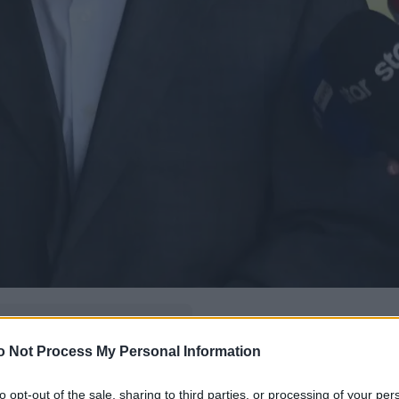
δώ
και πρόσθεσέ μας
o Not Process My Personal Information
εις πιο συχνά
to opt-out of the sale, sharing to third parties, or processing of your per