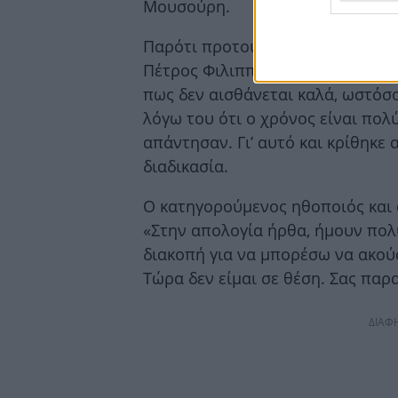
Μουσούρη.
Παρότι προτού ξεκινήσει ο εισαγ
Πέτρος Φιλιππίδης πήρε τον λόγο
πως δεν αισθάνεται καλά, ωστόσο
λόγω του ότι ο χρόνος είναι πολ
απάντησαν. Γι’ αυτό και κρίθηκε 
διαδικασία.
Ο κατηγορούμενος ηθοποιός και 
«Στην απολογία ήρθα, ήμουν πολ
διακοπή για να μπορέσω να ακού
Τώρα δεν είμαι σε θέση. Σας παρ
ΔΙΑΦ