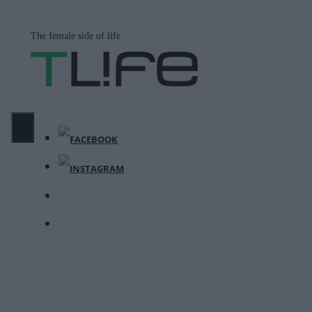
Μετάβαση
σε
The female side of life
περιεχόμενο
ΜΕΝΟΎ