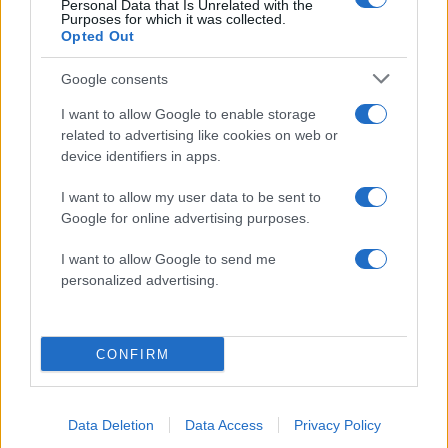
Personal Data that Is Unrelated with the
Purposes for which it was collected.
Opted Out
Google consents
I want to allow Google to enable storage
related to advertising like cookies on web or
device identifiers in apps.
I want to allow my user data to be sent to
Google for online advertising purposes.
I want to allow Google to send me
personalized advertising.
Ελένη Μενεγάκη: Καλοκαιρινές στιγμές στο
CONFIRM
Φισκάρδο με τον Μάκη Παντζόπουλο – Το
βίντεο από το γεύμα τους
06.08.2026
Data Deletion
Data Access
Privacy Policy