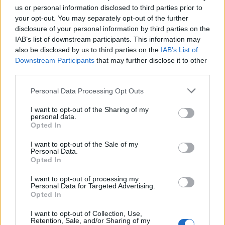
07.08.2026
us or personal information disclosed to third parties prior to
your opt-out. You may separately opt-out of the further
disclosure of your personal information by third parties on the
IAB’s list of downstream participants. This information may
also be disclosed by us to third parties on the
IAB’s List of
Downstream Participants
that may further disclose it to other
third parties.
Please note that this website/app uses one or more Google
Personal Data Processing Opt Outs
services and may gather and store information including but
not limited to your visit or usage behaviour. You may click to
I want to opt-out of the Sharing of my
personal data.
grant or deny consent to Google and its third-party tags to
Opted In
use your data for below specified purposes in below Google
consent section.
I want to opt-out of the Sale of my
Personal Data.
Opted In
I want to opt-out of processing my
Personal Data for Targeted Advertising.
Τροχαίο ατύχημα για τον Mike: «Θα σας
Opted In
ενημερώσω μόλις είμαι σε θέση να επιστρέψω»
I want to opt-out of Collection, Use,
06.08.2026
Retention, Sale, and/or Sharing of my