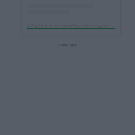
Η δημοσίευση κοινοποιήθηκε από το χρήστη Dimitra Vamvakousi Angelopoulou (@dimitravmk)
ΔΙΑΦΗΜΙΣΗ