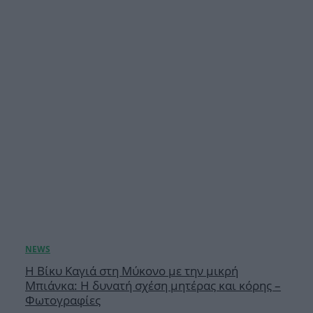
Η Βίκυ Καγιά στη Μύκονο με την μικρή
Μπιάνκα: Η δυνατή σχέση μητέρας και κόρης –
Φωτογραφίες