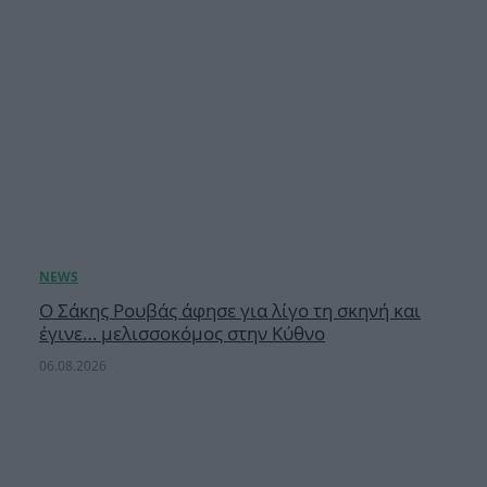
Ο Σάκης Ρουβάς άφησε για λίγο τη σκηνή και
έγινε… μελισσοκόμος στην Κύθνο
06.08.2026