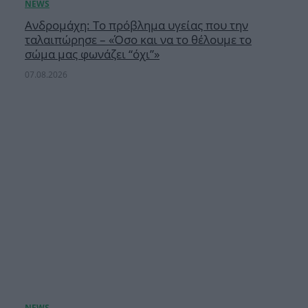
Ανδρομάχη: Το πρόβλημα υγείας που την
ταλαιπώρησε – «Όσο και να το θέλουμε το
σώμα μας φωνάζει “όχι”»
07.08.2026