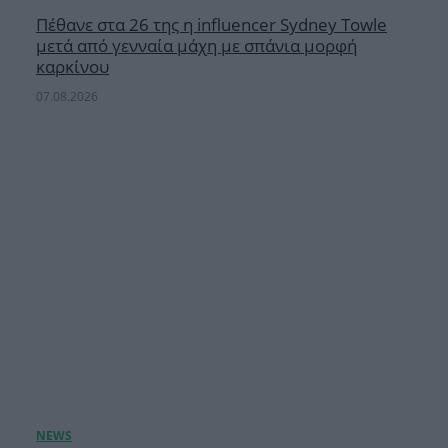
Πέθανε στα 26 της η influencer Sydney Towle
μετά από γενναία μάχη με σπάνια μορφή
καρκίνου
07.08.2026