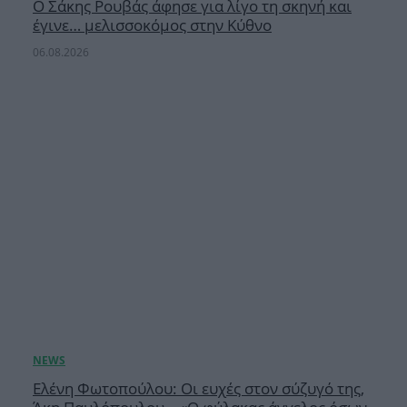
Ο Σάκης Ρουβάς άφησε για λίγο τη σκηνή και
έγινε… μελισσοκόμος στην Κύθνο
06.08.2026
Ελένη Φωτοπούλου: Οι ευχές στον σύζυγό της,