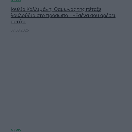
Ιουλία Καλλιμάνη: Θαμώνας της πέταξε
λουλούδια στο πρόσωπο – «Εσένα σου αρέσει
αυτό;»
07.08.2026