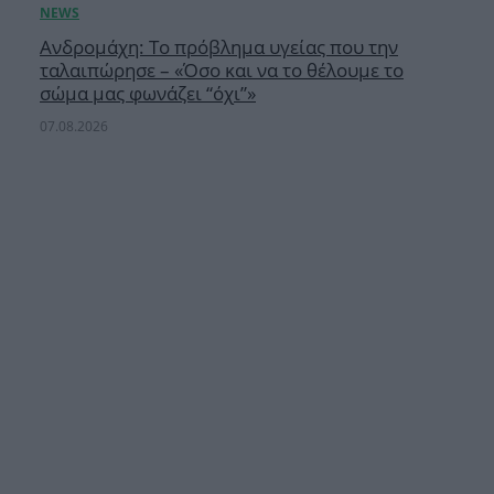
Ανδρομάχη: Το πρόβλημα υγείας που την
ταλαιπώρησε – «Όσο και να το θέλουμε το
σώμα μας φωνάζει “όχι”»
07.08.2026