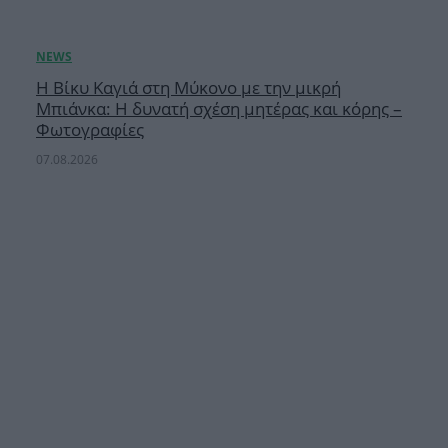
Η Βίκυ Καγιά στη Μύκονο με την μικρή
Μπιάνκα: Η δυνατή σχέση μητέρας και κόρης –
Φωτογραφίες
07.08.2026