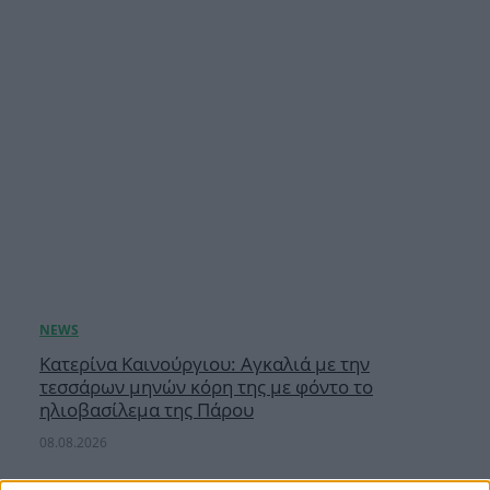
Κατερίνα Καινούργιου: Αγκαλιά με την
τεσσάρων μηνών κόρη της με φόντο το
ηλιοβασίλεμα της Πάρου
08.08.2026