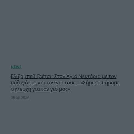
Ελίζαμπεθ Ελέτσι: Στον Άγιο Νεκτάριο με τον
σύζυγό της και τον γιο τους – «Σήμερα πήραμε
την ευχή για τον γιο μας»
08.08.2026