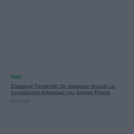
Στέφανος Τσιτσιπάς: Οι τρυφερές στιγμές με
την καλλονή σύντροφό του, Kristen Thoms
08.08.2026