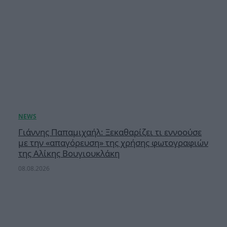
Γιάννης Παπαμιχαήλ: Ξεκαθαρίζει τι εννοούσε
με την «απαγόρευση» της χρήσης φωτογραφιών
της Αλίκης Βουγιουκλάκη
08.08.2026