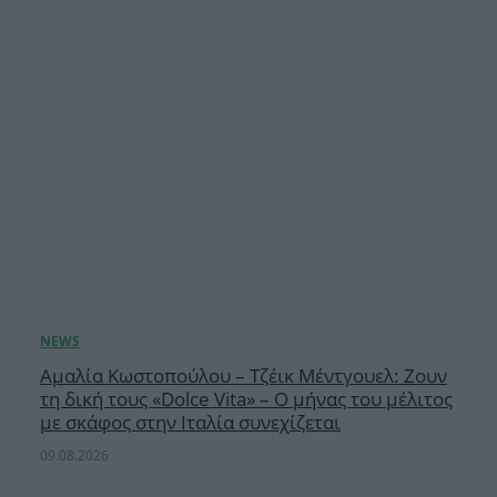
Αμαλία Κωστοπούλου – Τζέικ Μέντγουελ: Ζουν
τη δική τους «Dolce Vita» – Ο μήνας του μέλιτος
με σκάφος στην Ιταλία συνεχίζεται
09.08.2026