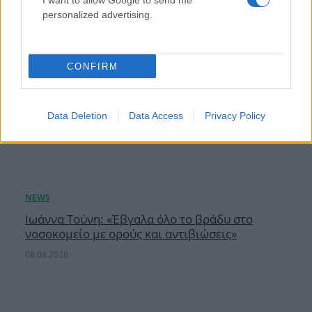
I want to allow Google to send me
personalized advertising.
CONFIRM
Data Deletion
Data Access
Privacy Policy
Ιωάννα Τούνη: «Έβγαλα όλο το βράδυ στο
νοσοκομείο με ορούς και αντιβιώσεις»
08.08.2026