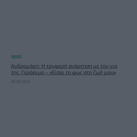
Ανδρομάχη: Η τρυφερή ανάρτηση με τον γιο
της, Γεράσιμο – «Είσαι το φως στη ζωή μου»
08.08.2026