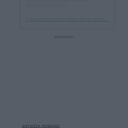
Η δημοσίευση κοινοποιήθηκε από το χρήστη Doukissa Nomikou Theodoridi (@dutchesss_)
ΔΙΑΦΗΜΙΣΗ