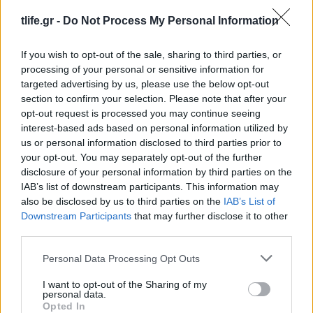
tlife.gr -
Do Not Process My Personal Information
If you wish to opt-out of the sale, sharing to third parties, or
processing of your personal or sensitive information for
targeted advertising by us, please use the below opt-out
section to confirm your selection. Please note that after your
opt-out request is processed you may continue seeing
interest-based ads based on personal information utilized by
us or personal information disclosed to third parties prior to
your opt-out. You may separately opt-out of the further
disclosure of your personal information by third parties on the
IAB’s list of downstream participants. This information may
also be disclosed by us to third parties on the
IAB’s List of
Downstream Participants
that may further disclose it to other
Zendaya – Tom Holland: Το μυστικό wedding
third parties.
party στην αγγλική εξοχή μετά τον γάμο τους –
Please note that this website/app uses one or more Google
Όλες οι λεπτομέρειες
Personal Data Processing Opt Outs
services and may gather and store information including but
08.08.2026
not limited to your visit or usage behaviour. You may click to
I want to opt-out of the Sharing of my
personal data.
grant or deny consent to Google and its third-party tags to
Opted In