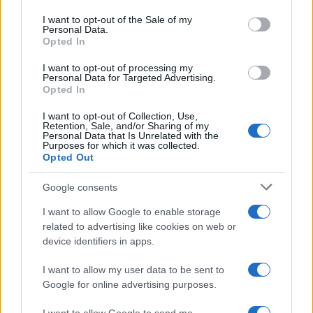
use your data for below specified purposes in below Google
consent section.
I want to opt-out of the Sale of my
Personal Data.
Opted In
I want to opt-out of processing my
Personal Data for Targeted Advertising.
Opted In
I want to opt-out of Collection, Use,
Retention, Sale, and/or Sharing of my
Personal Data that Is Unrelated with the
Purposes for which it was collected.
Opted Out
Google consents
I want to allow Google to enable storage
Εριέττα Κούρκουλου: Τα φιλιά με τον Βύρωνα
related to advertising like cookies on web or
Βασιλειάδη στις διακοπές τους και τα γενέθλια
device identifiers in apps.
– «Καμία στιγμή ευτυχίας δεδομένη»
I want to allow my user data to be sent to
08.08.2026
Google for online advertising purposes.