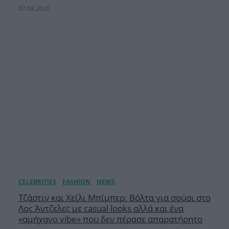
07.08.2026
Τζάστιν και Χείλι Μπίμπερ: Βόλτα για σούσι στο
Λος Άντζελες με casual looks αλλά και ένα
«αμήχανο vibe» που δεν πέρασε απαρατήρητο