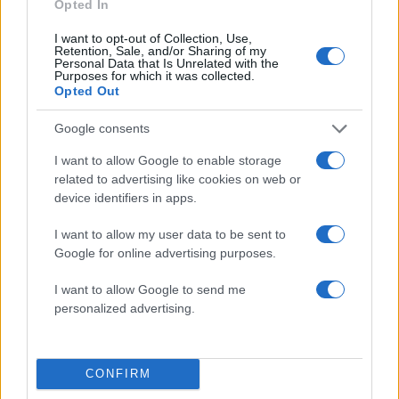
ΑΝΤ1
Opted In
07.08.2026
I want to opt-out of Collection, Use,
Retention, Sale, and/or Sharing of my
Personal Data that Is Unrelated with the
Purposes for which it was collected.
Opted Out
Google consents
I want to allow Google to enable storage
related to advertising like cookies on web or
device identifiers in apps.
I want to allow my user data to be sent to
Google for online advertising purposes.
I want to allow Google to send me
personalized advertising.
Ευρυδίκη Βαλαβάνη – Γρηγόρης Μόργκαν:
CONFIRM
Οικογενειακές διακοπές με camping στη Βόρεια
Εύβοια με τον ενός έτους γιο τους