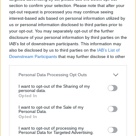
δροσιστείτε»
section to confirm your selection. Please note that after your
opt-out request is processed you may continue seeing
07.08.2026
interest-based ads based on personal information utilized by
us or personal information disclosed to third parties prior to
your opt-out. You may separately opt-out of the further
disclosure of your personal information by third parties on the
IAB’s list of downstream participants. This information may
also be disclosed by us to third parties on the
IAB’s List of
Downstream Participants
that may further disclose it to other
third parties.
Please note that this website/app uses one or more Google
Personal Data Processing Opt Outs
services and may gather and store information including but
not limited to your visit or usage behaviour. You may click to
I want to opt-out of the Sharing of my
personal data.
grant or deny consent to Google and its third-party tags to
Opted In
use your data for below specified purposes in below Google
consent section.
I want to opt-out of the Sale of my
Personal Data.
Opted In
Τάσος Τεργιάκης: Ανανέωσε τη συνεργασία του
I want to opt-out of processing my
με τον Γιώργο Λιάγκα και το «Πρωινό» του
Personal Data for Targeted Advertising.