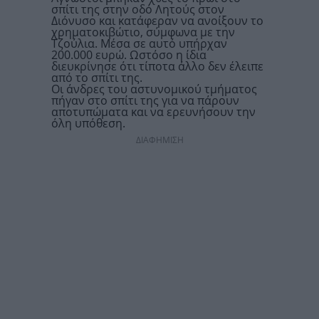
σπίτι της στην οδό Λητούς στον
Διόνυσο και κατάφεραν να ανοίξουν το
χρηματοκιβώτιο, σύμφωνα με την
Τζούλια. Μέσα σε αυτό υπήρχαν
200.000 ευρώ. Ωστόσο η ίδια
διευκρίνησε ότι τίποτα άλλο δεν έλειπε
από το σπίτι της.
Οι άνδρες του αστυνομικού τμήματος
πήγαν στο σπίτι της για να πάρουν
αποτυπώματα και να ερευνήσουν την
όλη υπόθεση.
ΔΙΑΦΗΜΙΣΗ