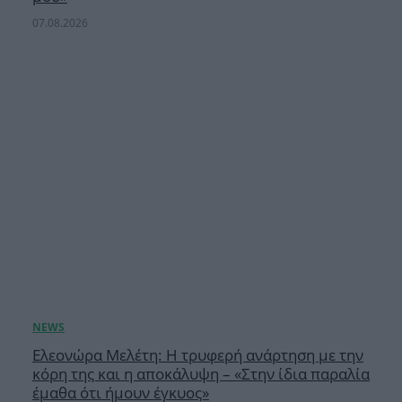
07.08.2026
Ελεονώρα Μελέτη: Η τρυφερή ανάρτηση με την
κόρη της και η αποκάλυψη – «Στην ίδια παραλία
έμαθα ότι ήμουν έγκυος»