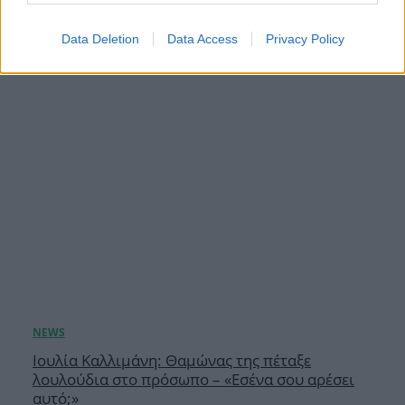
07.08.2026
Data Deletion
Data Access
Privacy Policy
Ιουλία Καλλιμάνη: Θαμώνας της πέταξε
λουλούδια στο πρόσωπο – «Εσένα σου αρέσει
αυτό;»