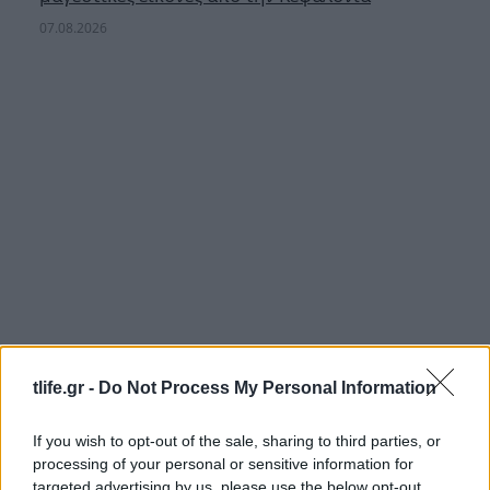
07.08.2026
tlife.gr -
Do Not Process My Personal Information
Ξεσπά η Ελένη Βουλγαράκη για τα
If you wish to opt-out of the sale, sharing to third parties, or
δημοσιεύματα χωρισμού με τον Φώτη
processing of your personal or sensitive information for
Ιωαννίδη: «Κάντε καμιά βουτιά με το κεφάλι να
targeted advertising by us, please use the below opt-out