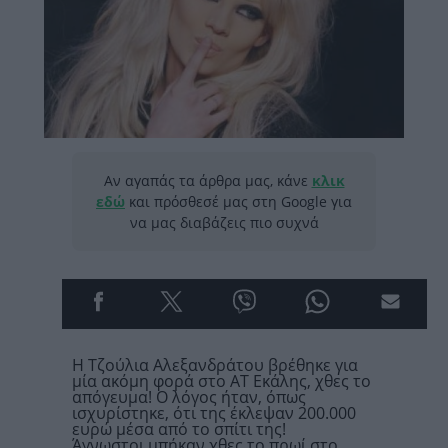
Αν αγαπάς τα άρθρα μας, κάνε
κλικ
εδώ
και πρόσθεσέ μας στη Google για
να μας διαβάζεις πιο συχνά
Η Τζούλια Αλεξανδράτου βρέθηκε για
μία ακόμη φορά στο ΑΤ Εκάλης, χθες το
απόγευμα! Ο λόγος ήταν, όπως
ισχυρίστηκε, ότι της έκλεψαν 200.000
ευρώ μέσα από το σπίτι της!
Άγνωστοι μπήκαν χθες το πρωί στο