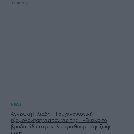
07.08.2026
Αγγελική Ηλιάδη: Η συγκλονιστική
εξομολόγηση για τον γιο της – «Εκείνο το
βράδυ είδα το μεγαλύτερο θαύμα της ζωής
μου»