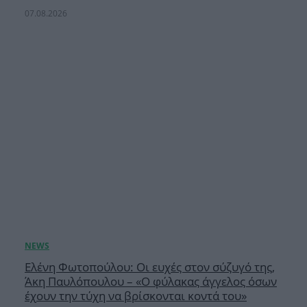
07.08.2026
Ελένη Φωτοπούλου: Οι ευχές στον σύζυγό της,
Άκη Παυλόπουλου – «Ο φύλακας άγγελος όσων
έχουν την τύχη να βρίσκονται κοντά του»