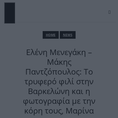
Μετάβαση
σε
περιεχόμενο
ΜΕΝΟΎ
ΗΟΜΕ
NEWS
Ελένη Μενεγάκη –
Μάκης
Παντζόπουλος: Το
τρυφερό φιλί στην
Βαρκελώνη και η
φωτογραφία με την
κόρη τους, Μαρίνα