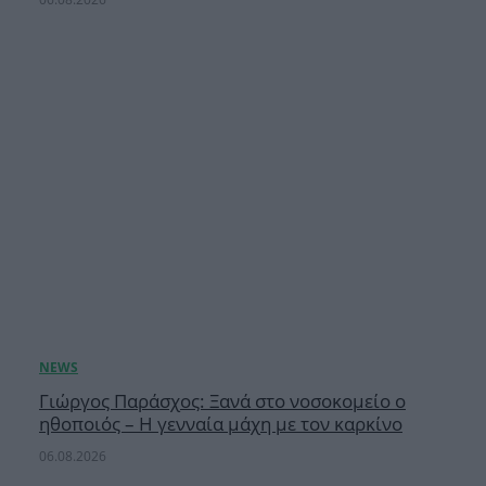
Γιώργος Παράσχος: Ξανά στο νοσοκομείο ο
ηθοποιός – Η γενναία μάχη με τον καρκίνο
06.08.2026