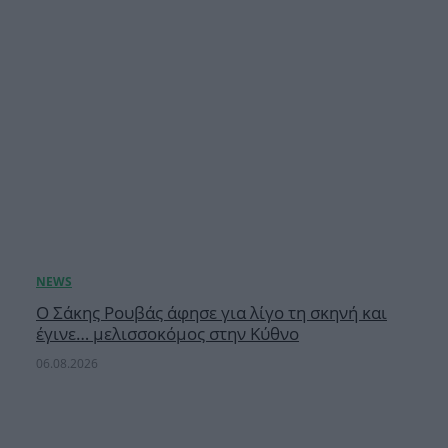
Ο Σάκης Ρουβάς άφησε για λίγο τη σκηνή και
έγινε… μελισσοκόμος στην Κύθνο
06.08.2026