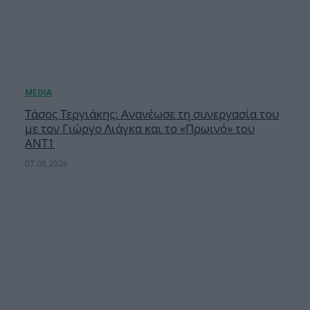
Τάσος Τεργιάκης: Ανανέωσε τη συνεργασία του
με τον Γιώργο Λιάγκα και το «Πρωινό» του
ΑΝΤ1
07.08.2026