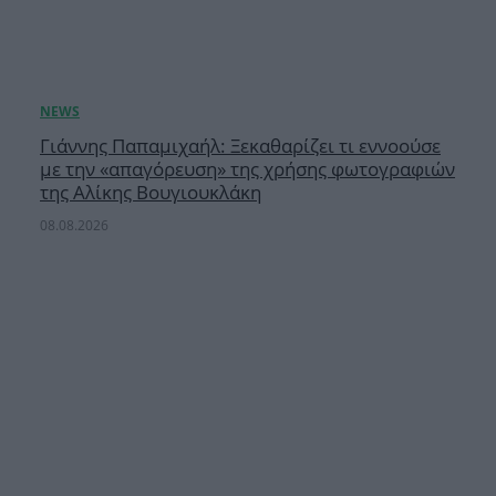
Γιάννης Παπαμιχαήλ: Ξεκαθαρίζει τι εννοούσε
με την «απαγόρευση» της χρήσης φωτογραφιών
της Αλίκης Βουγιουκλάκη
08.08.2026