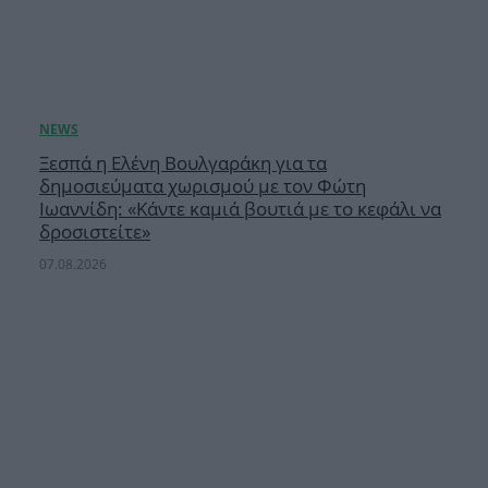
Ξεσπά η Ελένη Βουλγαράκη για τα
δημοσιεύματα χωρισμού με τον Φώτη
Ιωαννίδη: «Κάντε καμιά βουτιά με το κεφάλι να
δροσιστείτε»
07.08.2026