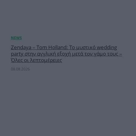
Zendaya – Tom Holland: Το μυστικό wedding
party στην αγγλική εξοχή μετά τον γάμο τους –
Όλες οι λεπτομέρειες
08.08.2026