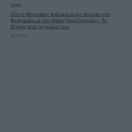
Ελένη Μενεγάκη: Καλοκαιρινές στιγμές στο
Φισκάρδο με τον Μάκη Παντζόπουλο – Το
βίντεο από το γεύμα τους
06.08.2026