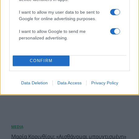
διακοπές της στο Μπόρα Μπόρα και το δίλημμα
– «Είμαι ξαπλωμένη έχοντας αυτή τη θέα»
I want to allow my user data to be sent to
Google for online advertising purposes.
06.08.2026
I want to allow Google to send me
personalized advertising.
CONFIRM
Data Deletion
Data Access
Privacy Policy
Μαρία Κορινθίου: «Αισθάνομαι μπουχτισμένη»