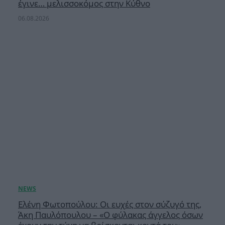
έγινε… μελισσοκόμος στην Κύθνο
06.08.2026
Ελένη Φωτοπούλου: Οι ευχές στον σύζυγό της,
Άκη Παυλόπουλου – «Ο φύλακας άγγελος όσων