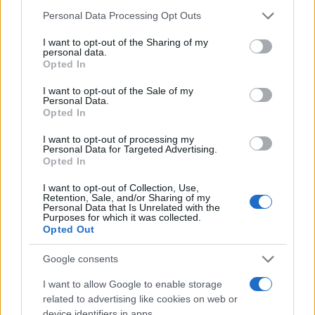
Η Κατερίνα Γερονικολού στην Λευκάδα:
Please note that this website/app uses one or more Google
Ποζάρει με καλοκαιρινή διάθεση στην πισίνα –
Personal Data Processing Opt Outs
services and may gather and store information including but
Φωτογραφίες
not limited to your visit or usage behaviour. You may click to
I want to opt-out of the Sharing of my
personal data.
06.08.2026
grant or deny consent to Google and its third-party tags to
Opted In
use your data for below specified purposes in below Google
consent section.
I want to opt-out of the Sale of my
Personal Data.
Opted In
I want to opt-out of processing my
Personal Data for Targeted Advertising.
Opted In
I want to opt-out of Collection, Use,
Retention, Sale, and/or Sharing of my
Personal Data that Is Unrelated with the
Purposes for which it was collected.
Opted Out
Google consents
I want to allow Google to enable storage
related to advertising like cookies on web or
Αθηνά Οικονομάκου: Το βίντεο από τις
device identifiers in apps.