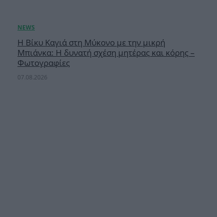
Η Βίκυ Καγιά στη Μύκονο με την μικρή
Μπιάνκα: Η δυνατή σχέση μητέρας και κόρης –
Φωτογραφίες
07.08.2026