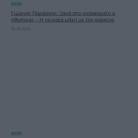
Γιώργος Παράσχος: Ξανά στο νοσοκομείο ο
ηθοποιός – Η γενναία μάχη με τον καρκίνο
06.08.2026