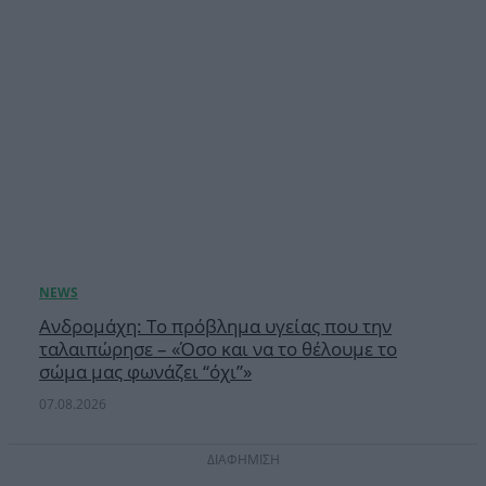
Ανδρομάχη: Το πρόβλημα υγείας που την
ταλαιπώρησε – «Όσο και να το θέλουμε το
σώμα μας φωνάζει “όχι”»
07.08.2026
ΔΙΑΦΗΜΙΣΗ