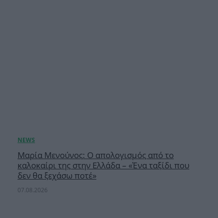
Μαρία Μενούνος: Ο απολογισμός από το
καλοκαίρι της στην Ελλάδα – «Ένα ταξίδι που
δεν θα ξεχάσω ποτέ»
07.08.2026