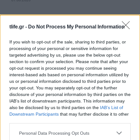
tlife.gr -
Do Not Process My Personal Information
If you wish to opt-out of the sale, sharing to third parties, or
processing of your personal or sensitive information for
targeted advertising by us, please use the below opt-out
section to confirm your selection. Please note that after your
opt-out request is processed you may continue seeing
interest-based ads based on personal information utilized by
us or personal information disclosed to third parties prior to
your opt-out. You may separately opt-out of the further
disclosure of your personal information by third parties on the
IAB’s list of downstream participants. This information may
also be disclosed by us to third parties on the
IAB’s List of
Downstream Participants
that may further disclose it to other
Συνελήφθη 28χρονος για τη δολοφονία του
third parties.
ποινικολόγου Σταύρου Γεωργίου
22.07.2026
Please note that this website/app uses one or more Google
Personal Data Processing Opt Outs
services and may gather and store information including but