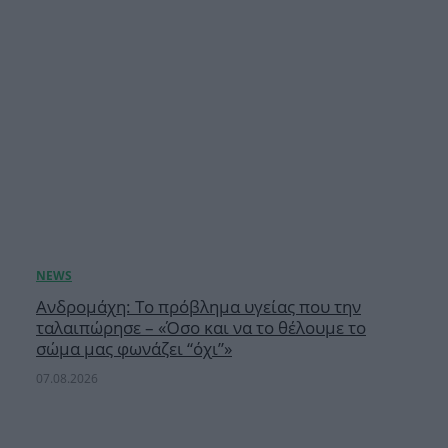
Ανδρομάχη: Το πρόβλημα υγείας που την
ταλαιπώρησε – «Όσο και να το θέλουμε το
σώμα μας φωνάζει “όχι”»
07.08.2026