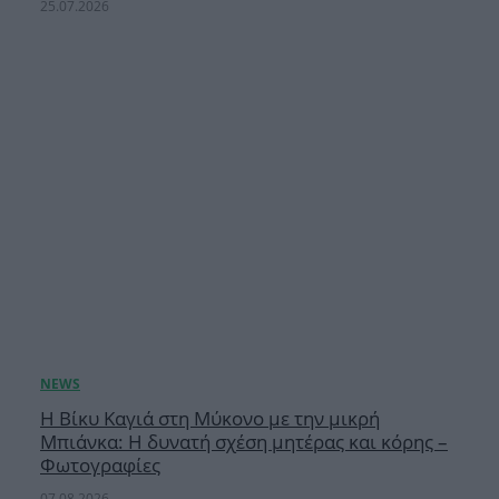
25.07.2026
Η Βίκυ Καγιά στη Μύκονο με την μικρή
Μπιάνκα: Η δυνατή σχέση μητέρας και κόρης –
Φωτογραφίες
07.08.2026