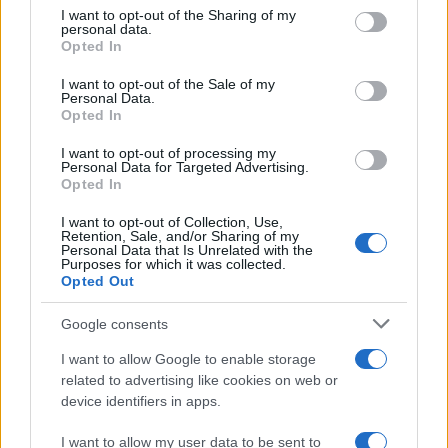
not limited to your visit or usage behaviour. You may click to
I want to opt-out of the Sharing of my
personal data.
grant or deny consent to Google and its third-party tags to
Opted In
use your data for below specified purposes in below Google
consent section.
I want to opt-out of the Sale of my
Personal Data.
Opted In
I want to opt-out of processing my
Personal Data for Targeted Advertising.
Opted In
I want to opt-out of Collection, Use,
Retention, Sale, and/or Sharing of my
Personal Data that Is Unrelated with the
Purposes for which it was collected.
Opted Out
Google consents
Λένα Σαμαρά: Συγκίνηση στο μνημόσυνο για
I want to allow Google to enable storage
τον έναν χρόνο από τον θάνατο της κόρης του
related to advertising like cookies on web or
Αντώνη Σαμαρά
device identifiers in apps.
07.08.2026
I want to allow my user data to be sent to