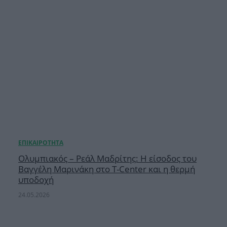
Ολυμπιακός – Ρεάλ Μαδρίτης: Η είσοδος του
Βαγγέλη Μαρινάκη στο T-Center και η θερμή
υποδοχή
24.05.2026