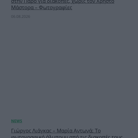
στην Πάρο για διακοπές, χωρίς τον Χρήστο
Μάστορα – Φωτογραφίες
06.08.2026
Γιώργος Λιάγκας – Μαρία Αντωνά: Το
φωτογραφικό άλμπουμ από τις διακοπές τους