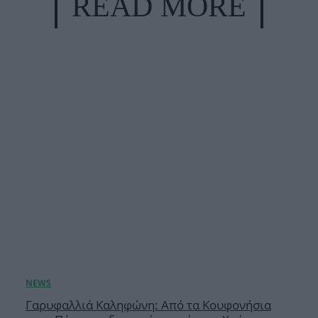
READ MORE
Γαρυφαλλιά Καληφώνη: Από τα Κουφονήσια