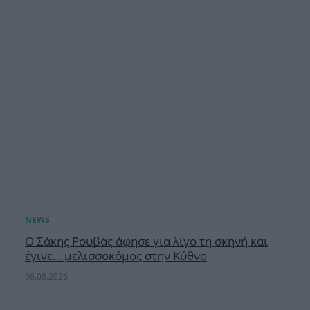
Ο Σάκης Ρουβάς άφησε για λίγο τη σκηνή και
έγινε… μελισσοκόμος στην Κύθνο
06.08.2026