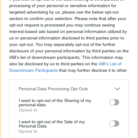
06.08.2026
processing of your personal or sensitive information for
targeted advertising by us, please use the below opt-out
section to confirm your selection. Please note that after your
opt-out request is processed you may continue seeing
interest-based ads based on personal information utilized by
us or personal information disclosed to third parties prior to
your opt-out. You may separately opt-out of the further
disclosure of your personal information by third parties on the
IAB’s list of downstream participants. This information may
also be disclosed by us to third parties on the
IAB’s List of
Downstream Participants
that may further disclose it to other
third parties.
Please note that this website/app uses one or more Google
Personal Data Processing Opt Outs
services and may gather and store information including but
not limited to your visit or usage behaviour. You may click to
I want to opt-out of the Sharing of my
personal data.
grant or deny consent to Google and its third-party tags to
Opted In
use your data for below specified purposes in below Google
Ιουλία Καλλιμάνη: Πότε και πού θα γίνει ο
consent section.
γάμος της με τον σύντροφό της, Μιχάλη
I want to opt-out of the Sale of my
Personal Data.
Τουρατζίδη
Opted In
06.08.2026