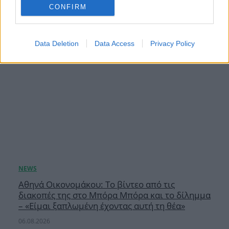
CONFIRM
Data Deletion
Data Access
Privacy Policy
Αθηνά Οικονομάκου: Το βίντεο από τις
διακοπές της στο Μπόρα Μπόρα και το δίλημμα
– «Είμαι ξαπλωμένη έχοντας αυτή τη θέα»
06.08.2026