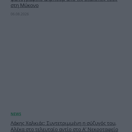
στη Μύκονο
06.08.2026
Λάκης Χαλκιάς: Συντετριμμένη η σύζυγός του,
Αλέκα στο τελευταίο αντίο στο Α’ Νεκροταφείο