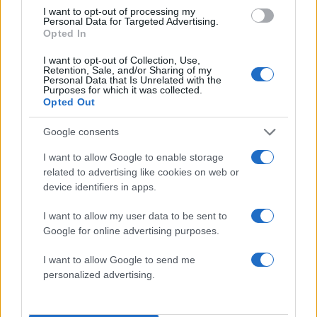
I want to opt-out of processing my
Personal Data for Targeted Advertising.
Opted In
I want to opt-out of Collection, Use,
Retention, Sale, and/or Sharing of my
Personal Data that Is Unrelated with the
Purposes for which it was collected.
Opted Out
Google consents
I want to allow Google to enable storage
related to advertising like cookies on web or
device identifiers in apps.
I want to allow my user data to be sent to
Google for online advertising purposes.
Η Κατερίνα Γερονικολού στην Λευκάδα:
I want to allow Google to send me
Ποζάρει με καλοκαιρινή διάθεση στην πισίνα –
personalized advertising.
Φωτογραφίες
06.08.2026