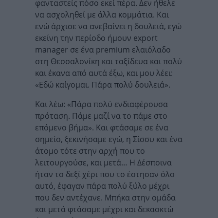
φανταστείς πόσο εκεί πέρα. Δεν ήθελε
να ασχοληθεί με άλλα κομμάτια. Και
ενώ άρχισε να ανεβαίνει η δουλειά, εγώ
εκείνη την περίοδο ήμουν export
manager σε ένα premium ελαιόλαδο
στη Θεσσαλονίκη και ταξίδευα και πολύ
και έκανα από αυτά έξω, και μου λέει:
«Εδώ καίγομαι. Πάρα πολύ δουλειά».
Και λέω: «Πάρα πολύ ενδιαφέρουσα
πρόταση. Πάμε μαζί να το πάμε στο
επόμενο βήμα». Και φτάσαμε σε ένα
σημείο, ξεκινήσαμε εγώ, η Σίσσυ και ένα
άτομο τότε στην αρχή που το
λειτουργούσε, και μετά… Η Δέσποινα
ήταν το δεξί χέρι που το έστησαν όλο
αυτό, έφαγαν πάρα πολύ ξύλο μέχρι
που δεν αντέχανε. Μπήκα στην ομάδα
και μετά φτάσαμε μέχρι και δεκαοκτώ