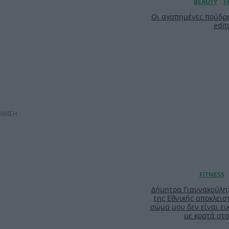
Οι αγαπημένες πούδρε
edit
ΗΜΙΣΗ
Δήμητρα Γιαννακούλη
της Εθνικής αποκλειστ
σώμα μου δεν είναι ει
με κρατά στο