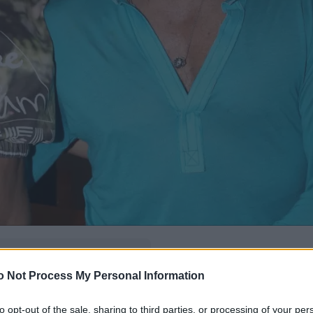
δώ
και πρόσθεσέ μας
o Not Process My Personal Information
εις πιο συχνά
to opt-out of the sale, sharing to third parties, or processing of your per