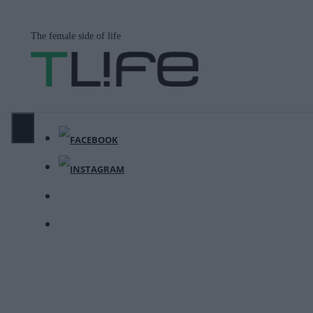
Μετάβαση
σε
The female side of life
περιεχόμενο
ΜΕΝΟΎ