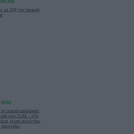
ς με SPF της beauty
or
: Η τερματοφύλακας
ικά στο TLIFE – «Το
κόνα, είναι αυτό που
 παιχνίδι»