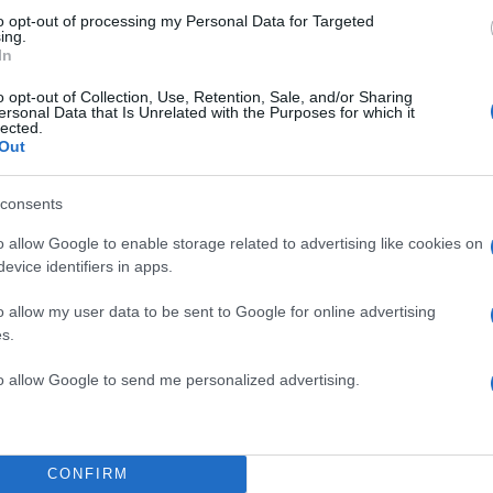
to opt-out of processing my Personal Data for Targeted
ing.
In
o opt-out of Collection, Use, Retention, Sale, and/or Sharing
ersonal Data that Is Unrelated with the Purposes for which it
lected.
Out
consents
λεσματικά η διαφορά που έχει
o allow Google to enable storage related to advertising like cookies on
TOP STO
ρισης του καλλιτεχνικού μου
evice identifiers in apps.
επιδώσω εξώδικη πρόσκληση
o allow my user data to be sent to Google for online advertising
αράδοση όλων των οικονομικών
s.
 την απελθούσα Διοίκηση.
to allow Google to send me personalized advertising.
ία αυτή, προτίθεμαι να εγείρω
ίων αγωγή λογοδοσίας ώστε να
ιαχείρισης των εταιρικών
CONFIRM