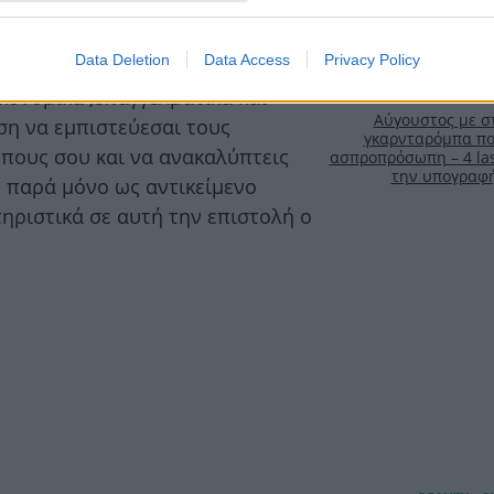
Data Deletion
Data Access
Privacy Policy
κονομικά ,επαγγελματικά και
Αύγουστος με στ
ση να εμπιστεύεσαι τους
γκαρνταρόμπα πο
πους σου και να ανακαλύπτεις
ασπροπρόσωπη – 4 las
την υπογραφ
ν παρά μόνο ως αντικείμενο
ηριστικά σε αυτή την επιστολή ο