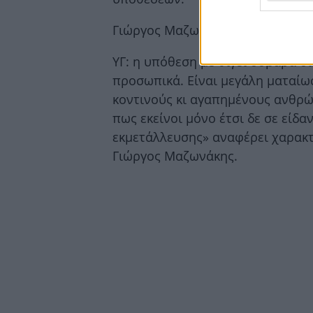
Γιώργος Μαζωνάκης
ΥΓ: η υπόθεση με θίγει σοβαρά οι
προσωπικά. Είναι μεγάλη ματαίω
κοντινούς κι αγαπημένους ανθρώ
πως εκείνοι μόνο έτσι δε σε είδα
εκμετάλλευσης» αναφέρει χαρακτ
Γιώργος Μαζωνάκης.