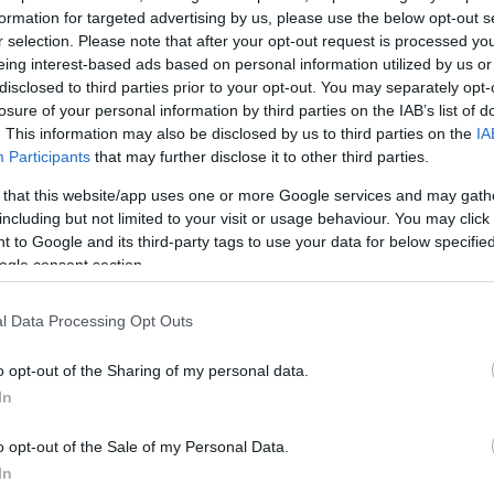
formation for targeted advertising by us, please use the below opt-out s
ΔΙΑΦΗ
η δικαστική διαμάχη του
Γιώργου
r selection. Please note that after your opt-out request is processed y
ι επί χρόνια στενή του
eing interest-based ads based on personal information utilized by us or
disclosed to third parties prior to your opt-out. You may separately opt-
losure of your personal information by third parties on the IAB’s list of
. This information may also be disclosed by us to third parties on the
IA
ου προέκυψαν φαίνεται πως
Participants
that may further disclose it to other third parties.
ηθεί νομικά κατά της αδελφής
 that this website/app uses one or more Google services and may gath
 προς τα Μέσα έκανε γνωστό ότι
including but not limited to your visit or usage behaviour. You may click 
υ την εταιρεία προκειμένου να
 to Google and its third-party tags to use your data for below specifi
Στην επιστολή αυτή, ο Γιώργος
ogle consent section.
ς για την αδελφή του ότι
και την αγάπη που της έδειξε.
l Data Processing Opt Outs
o opt-out of the Sharing of my personal data.
ΗΜΙΣΗ
In
o opt-out of the Sale of my Personal Data.
In