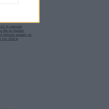
ιλ: Η capsule
υ θα σε βγάλει
t minute αγορές με
ή της DOCA