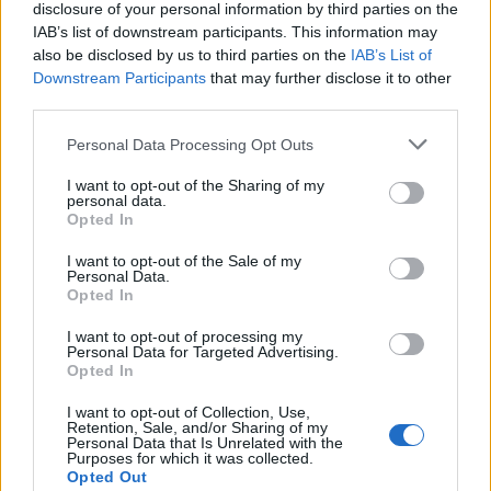
disclosure of your personal information by third parties on the
IAB’s list of downstream participants. This information may
also be disclosed by us to third parties on the
IAB’s List of
Downstream Participants
that may further disclose it to other
third parties.
Please note that this website/app uses one or more Google
Personal Data Processing Opt Outs
services and may gather and store information including but
not limited to your visit or usage behaviour. You may click to
I want to opt-out of the Sharing of my
personal data.
grant or deny consent to Google and its third-party tags to
Opted In
use your data for below specified purposes in below Google
consent section.
I want to opt-out of the Sale of my
Personal Data.
Opted In
Μέγκαν Μαρκλ – Πρίγκιπας Harry:
I want to opt-out of processing my
Χαμογελαστοί στη νέα τους selfie από
Personal Data for Targeted Advertising.
φιλανθρωπική εκδήλωση στον Καναδά
Opted In
09.08.2026
I want to opt-out of Collection, Use,
Retention, Sale, and/or Sharing of my
Personal Data that Is Unrelated with the
Purposes for which it was collected.
Opted Out