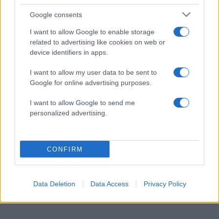
Google consents
I want to allow Google to enable storage
related to advertising like cookies on web or
device identifiers in apps.
I want to allow my user data to be sent to
Google for online advertising purposes.
I want to allow Google to send me
personalized advertising.
Ναταλία Γερμανού: Δημοσίευσε φωτογραφία με
CONFIRM
μπικίνι από τις διακοπές της
09.08.2026
Data Deletion
Data Access
Privacy Policy