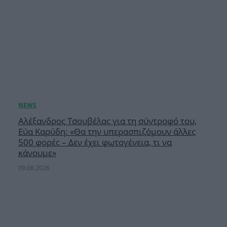
Αλέξανδρος Τσουβέλας για τη σύντροφό του,
Εύα Καρύδη: «Θα την υπερασπιζόμουν άλλες
500 φορές – Δεν έχει φωτογένεια, τι να
κάνουμε»
09.08.2026