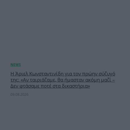
Η Άριελ Κωνσταντινίδη για τον πρώην σύζυγό
της: «Αν ταιριάζαμε, θα ήμασταν ακόμη μαζί –
Δεν φτάσαμε ποτέ στα δικαστήρια»
09.08.2026