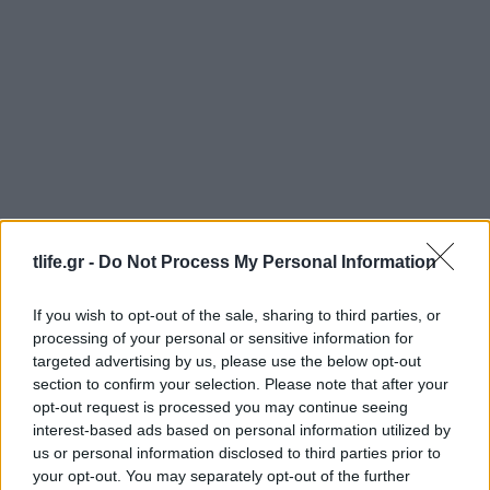
tlife.gr -
Do Not Process My Personal Information
If you wish to opt-out of the sale, sharing to third parties, or
Κατερίνα Καινούργιου: Αγκαλιά με την
processing of your personal or sensitive information for
τεσσάρων μηνών κόρη της με φόντο το
targeted advertising by us, please use the below opt-out
ηλιοβασίλεμα της Πάρου
section to confirm your selection. Please note that after your
opt-out request is processed you may continue seeing
08.08.2026
interest-based ads based on personal information utilized by
us or personal information disclosed to third parties prior to
your opt-out. You may separately opt-out of the further