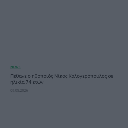
Πέθανε ο ηθοποιός Νίκος Καλογερόπουλος σε
ηλικία 74 ετών
09.08.2026