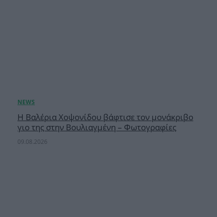
H Βαλέρια Χοψονίδου βάφτισε τον μονάκριβο
γιο της στην Βουλιαγμένη – Φωτογραφίες
09.08.2026