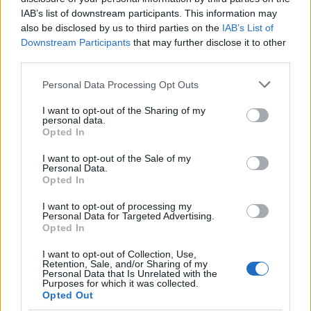
IAB’s list of downstream participants. This information may
also be disclosed by us to third parties on the
IAB’s List of
Downstream Participants
that may further disclose it to other
third parties.
Please note that this website/app uses one or more Google
Personal Data Processing Opt Outs
services and may gather and store information including but
not limited to your visit or usage behaviour. You may click to
I want to opt-out of the Sharing of my
personal data.
grant or deny consent to Google and its third-party tags to
Opted In
use your data for below specified purposes in below Google
consent section.
I want to opt-out of the Sale of my
Personal Data.
Opted In
I want to opt-out of processing my
Personal Data for Targeted Advertising.
Opted In
I want to opt-out of Collection, Use,
Retention, Sale, and/or Sharing of my
Personal Data that Is Unrelated with the
Purposes for which it was collected.
Opted Out