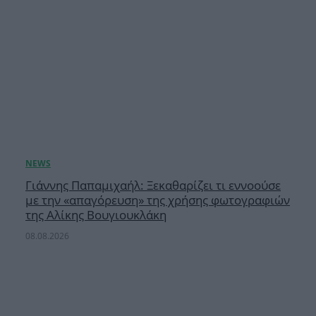
Γιάννης Παπαμιχαήλ: Ξεκαθαρίζει τι εννοούσε
με την «απαγόρευση» της χρήσης φωτογραφιών
της Αλίκης Βουγιουκλάκη
08.08.2026