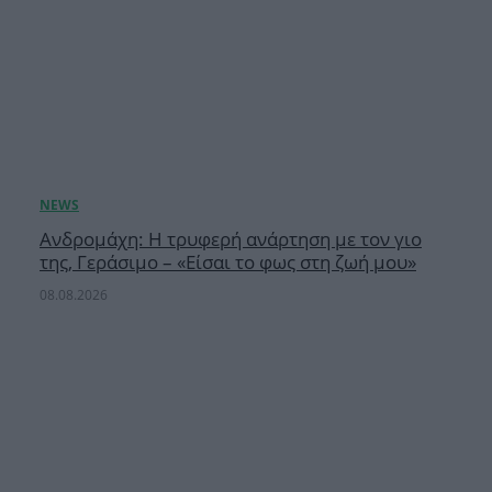
Ανδρομάχη: Η τρυφερή ανάρτηση με τον γιο
της, Γεράσιμο – «Είσαι το φως στη ζωή μου»
08.08.2026