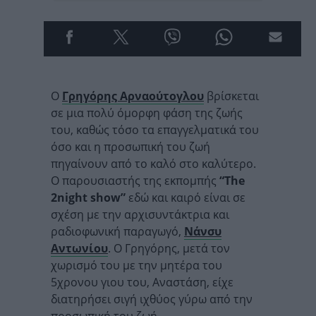
Ο
Γρηγόρης Αρναούτογλου
βρίσκεται
σε μια πολύ όμορφη φάση της ζωής
του, καθώς τόσο τα επαγγελματικά του
όσο και η προσωπική του ζωή
πηγαίνουν από το καλό στο καλύτερο.
Ο παρουσιαστής της εκπομπής
“The
2night show”
εδώ και καιρό είναι σε
σχέση με την αρχισυντάκτρια και
ραδιοφωνική παραγωγό,
Νάνσυ
Αντωνίου
. Ο Γρηγόρης, μετά τον
χωρισμό του με την μητέρα του
5χρονου γιου του, Αναστάση, είχε
διατηρήσει σιγή ιχθύος γύρω από την
προσωπική του ζωή.