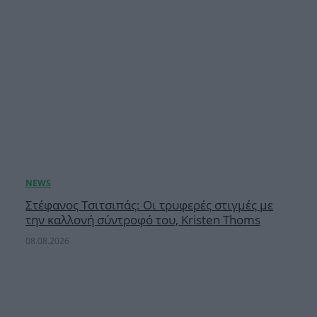
Στέφανος Τσιτσιπάς: Οι τρυφερές στιγμές με
την καλλονή σύντροφό του, Kristen Thoms
08.08.2026