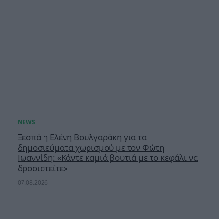
Ξεσπά η Ελένη Βουλγαράκη για τα
δημοσιεύματα χωρισμού με τον Φώτη
Ιωαννίδη: «Κάντε καμιά βουτιά με το κεφάλι να
δροσιστείτε»
07.08.2026