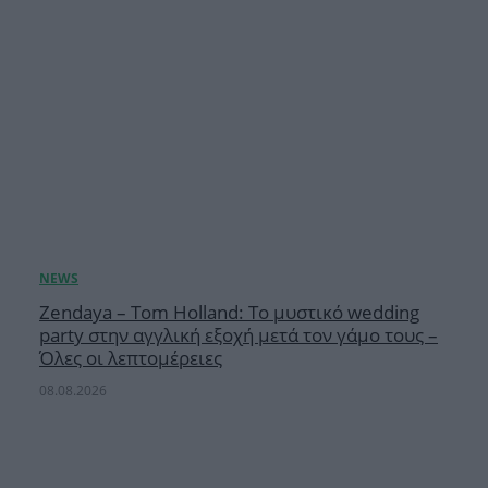
Zendaya – Tom Holland: Το μυστικό wedding
party στην αγγλική εξοχή μετά τον γάμο τους –
Όλες οι λεπτομέρειες
08.08.2026