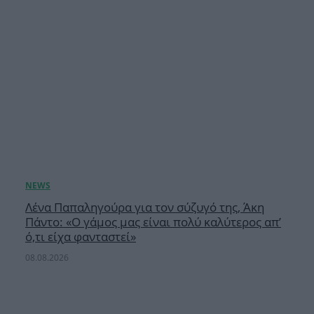
Λένα Παπαληγούρα για τον σύζυγό της, Άκη
Πάντο: «Ο γάμος μας είναι πολύ καλύτερος απ’
ό,τι είχα φανταστεί»
08.08.2026