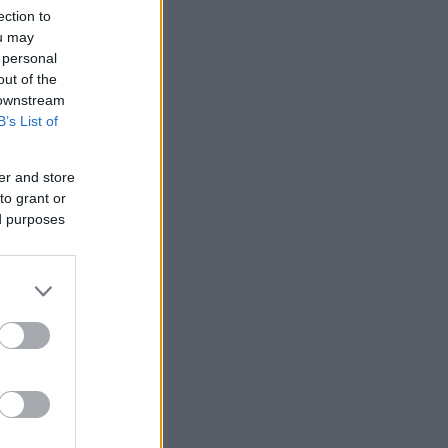
ection to
ou may
 personal
out of the
 downstream
B’s List of
er and store
to grant or
ed purposes