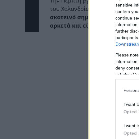
Την Πέμπτη βγήκαν ρομαντικό ρα
sensitive in
του Χαλανδρίου κι επέλεξαν να 
confirm you
σκοτεινό σημείο. Οι δυο τους 
continue se
αρκετά και είχαν μάτια μόνο ο 
information 
further disc
participants
ΔΙΑΦΗ
Downstream 
Please note
information 
deny consent
in below Go
Persona
I want t
Opted 
I want t
Opted 