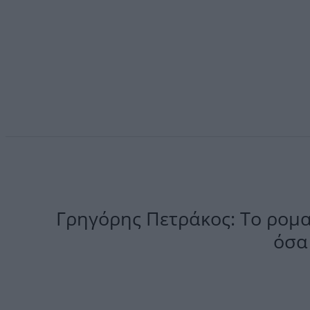
Γρηγόρης Πετράκος: Το ρομ
όσα 