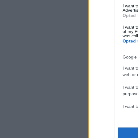
I want 
Advertis
Opted 
I want t
of my P
was col
Opted 
Google 
I want t
web or d
I want t
purpose
I want 