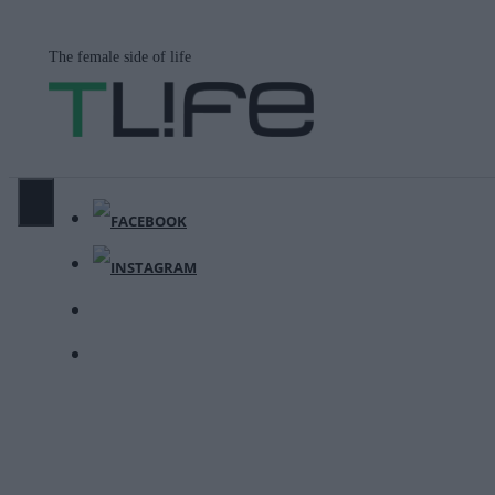
Μετάβαση
σε
The female side of life
περιεχόμενο
ΜΕΝΟΎ