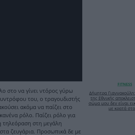
λο στο να γίνει ντόρος γύρω
Δήμητρα Γιαννακούλη
συντρόφου του, ο τραγουδιστής
της Εθνικής αποκλειστ
σώμα μου δεν είναι ει
ακούσει ακόμα να παίζει στο
με κρατά στο
κανένα ρόλο. Παίζει ρόλο για
 η τηλεόραση στη μεγάλη
 στα ζευγάρια. Προσωπικά δε με