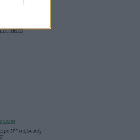
ιλ: Η capsule
υ θα σε βγάλει
t minute αγορές με
ή της DOCA
ς με SPF της beauty
or