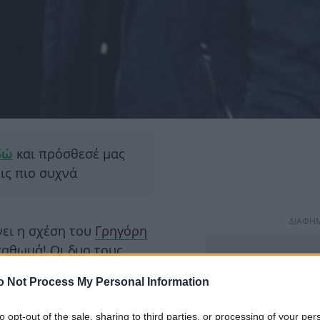
δώ
και πρόσθεσέ μας
εις πιο συχνά
ΔΙΑΦΗ
νει η σχέση του
Γρηγόρη
παθωμά
! Οι δυο τους
ια τη σχέση τους, ωστόσο δεν
o Not Process My Personal Information
σεις.
to opt-out of the sale, sharing to third parties, or processing of your per