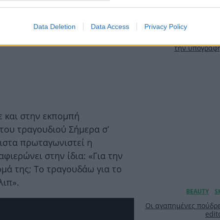
Αύγουστος με στ
Data Deletion
Data Access
Privacy Policy
γκαρνταρόμπα πο
ασπροπρόσωπη – 4 las
την υπογραφ
 και στην εκπομπή
 του τραγουδιού Σήμερα σ’
ιστα πρωταγωνιστεί η
φιερώνει στην ίδια: «Για την
μά της; Το τραγουδάω για το
λιπ».
Οι αγαπημένες πούδρε
edit