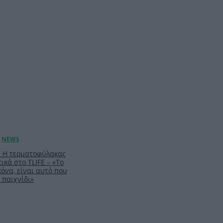
: Η τερματοφύλακας
ικά στο TLIFE – «Το
κόνα, είναι αυτό που
 παιχνίδι»