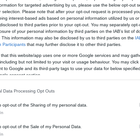
ντεβού σε πολύ γνωστό bar
formation for targeted advertising by us, please use the below opt-out s
καθίσουν
σε ένα αρκετό
r selection. Please note that after your opt-out request is processed y
ήταν καλοντυμένοι, μιλούσαν
eing interest-based ads based on personal information utilized by us or
ένας για τον άλλον.
disclosed to third parties prior to your opt-out. You may separately opt-
losure of your personal information by third parties on the IAB’s list of
. This information may also be disclosed by us to third parties on the
IA
ΜΙΣΗ
Participants
that may further disclose it to other third parties.
 that this website/app uses one or more Google services and may gath
including but not limited to your visit or usage behaviour. You may click 
 to Google and its third-party tags to use your data for below specifi
ogle consent section.
l Data Processing Opt Outs
o opt-out of the Sharing of my personal data.
In
o opt-out of the Sale of my Personal Data.
In