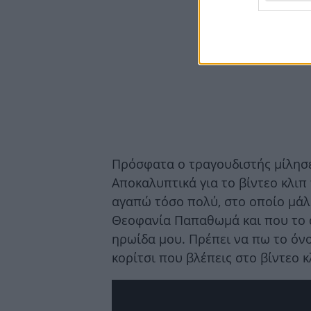
Πρόσφατα ο τραγουδιστής μίλησε
Αποκαλυπτικά για το βίντεο κλιπ
αγαπώ τόσο πολύ, στο οποίο μάλ
Θεοφανία Παπαθωμά και που το α
ηρωίδα μου. Πρέπει να πω το όνο
κορίτσι που βλέπεις στο βίντεο κ