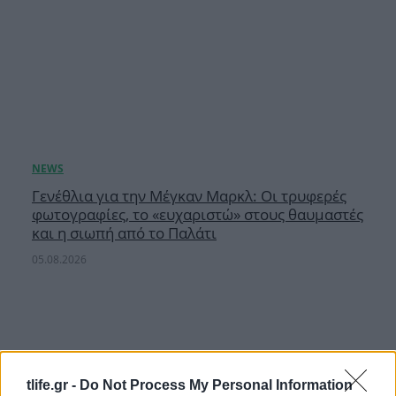
Γενέθλια για την Μέγκαν Μαρκλ: Οι τρυφερές
φωτογραφίες, το «ευχαριστώ» στους θαυμαστές
και η σιωπή από το Παλάτι
05.08.2026
tlife.gr -
Do Not Process My Personal Information