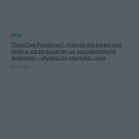
Τζορτζίνα Ροντρίγκεζ: Απαντά στα επικριτικά
σχόλια για το σώμα της με μια μακροσκελή
ανάρτηση – «Αγαπώ τις καμπύλες μου»
05.08.2026