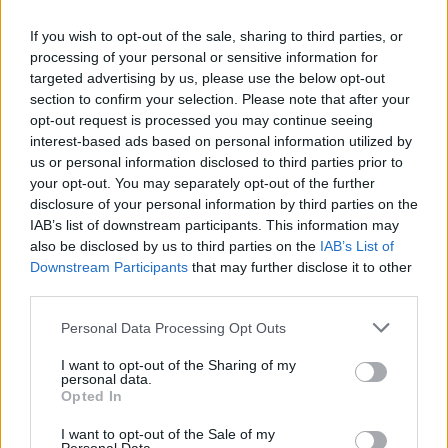
If you wish to opt-out of the sale, sharing to third parties, or
processing of your personal or sensitive information for
targeted advertising by us, please use the below opt-out
section to confirm your selection. Please note that after your
opt-out request is processed you may continue seeing
interest-based ads based on personal information utilized by
us or personal information disclosed to third parties prior to
your opt-out. You may separately opt-out of the further
disclosure of your personal information by third parties on the
Κατερίνα Καινούργιου – Παναγιώτης
IAB’s list of downstream participants. This information may
Κουτσουμπής: Η κόρη τους Ξένια έγινε
also be disclosed by us to third parties on the
IAB’s List of
τεσσάρων μηνών
Downstream Participants
that may further disclose it to other
05.08.2026
third parties.
Please note that this website/app uses one or more Google
Personal Data Processing Opt Outs
services and may gather and store information including but
not limited to your visit or usage behaviour. You may click to
I want to opt-out of the Sharing of my
personal data.
grant or deny consent to Google and its third-party tags to
Opted In
use your data for below specified purposes in below Google
consent section.
I want to opt-out of the Sale of my