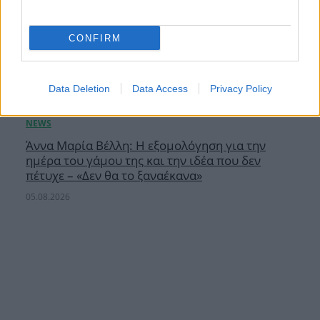
CONFIRM
Data Deletion
Data Access
Privacy Policy
Άννα Μαρία Βέλλη: Η εξομολόγηση για την
ημέρα του γάμου της και την ιδέα που δεν
πέτυχε – «Δεν θα το ξαναέκανα»
05.08.2026