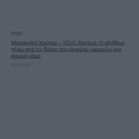
Μπράντλεϊ Κούπερ – Τζίτζι Χαντίντ: Η αλήθεια
πίσω από τις βέρες που άναψαν «φωτιές» για
κρυφό γάμο
05.08.2026