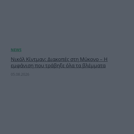
Νικόλ Κίντμαν: Διακοπές στη Μύκονο – Η
εμφάνιση που τράβηξε όλα τα βλέμματα
05.08.2026