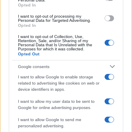
Personal Data.
Opted In
I want to opt-out of processing my
Personal Data for Targeted Advertising.
Opted In
I want to opt-out of Collection, Use,
Retention, Sale, and/or Sharing of my
Personal Data that Is Unrelated with the
Purposes for which it was collected.
Opted Out
Ευρυδίκη Βαλαβάνη για Γρηγόρη Μόργκαν:
Google consents
«Oνειρευόμουν μια αγάπη σαν κι αυτή, έναν
άντρα σαν εσένα»
I want to allow Google to enable storage
05.08.2026
related to advertising like cookies on web or
device identifiers in apps.
I want to allow my user data to be sent to
Google for online advertising purposes.
I want to allow Google to send me
personalized advertising.