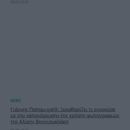
08.08.2026
Γιάννης Παπαμιχαήλ: Ξεκαθαρίζει τι εννοούσε
με την «απαγόρευση» της χρήσης φωτογραφιών
της Αλίκης Βουγιουκλάκη