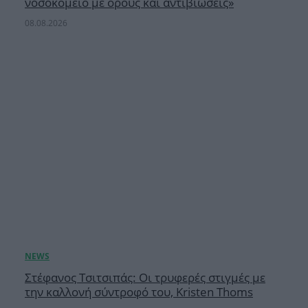
νοσοκομείο με ορούς και αντιβιώσεις»
08.08.2026
Στέφανος Τσιτσιπάς: Οι τρυφερές στιγμές με
την καλλονή σύντροφό του, Kristen Thoms