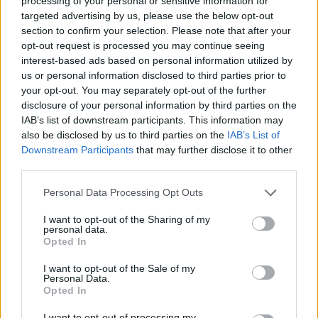
processing of your personal or sensitive information for
targeted advertising by us, please use the below opt-out
section to confirm your selection. Please note that after your
opt-out request is processed you may continue seeing
interest-based ads based on personal information utilized by
us or personal information disclosed to third parties prior to
your opt-out. You may separately opt-out of the further
disclosure of your personal information by third parties on the
IAB’s list of downstream participants. This information may
also be disclosed by us to third parties on the
IAB’s List of
Downstream Participants
that may further disclose it to other
third parties.
Please note that this website/app uses one or more Google
Personal Data Processing Opt Outs
services and may gather and store information including but
not limited to your visit or usage behaviour. You may click to
I want to opt-out of the Sharing of my
personal data.
grant or deny consent to Google and its third-party tags to
Opted In
use your data for below specified purposes in below Google
Κατερίνα Καινούργιου: Η νέα φωτογραφία της
consent section.
I want to opt-out of the Sale of my
κόρης της από τις διακοπές τους στην Πάρο
Personal Data.
Opted In
08.08.2026
I want to opt-out of processing my