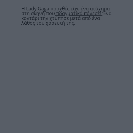
Η Lady Gaga προχθές είχε ένα ατύχημα
στη σκηνή που
πραγματικά πόνεσε!
‘Ενα
κοντάρι την χτύπησε μετά από ένα
λάθος του χορευτή της.