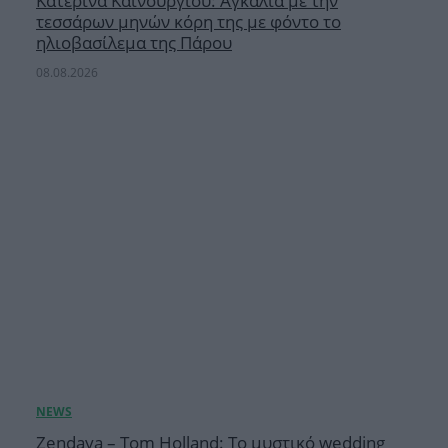
Κατερίνα Καινούργιου: Αγκαλιά με την
τεσσάρων μηνών κόρη της με φόντο το
ηλιοβασίλεμα της Πάρου
08.08.2026
Zendaya – Tom Holland: Το μυστικό wedding