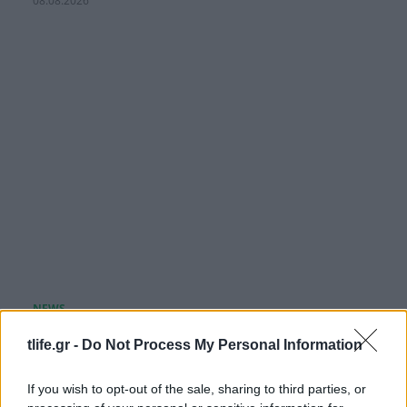
08.08.2026
Ελίζαμπεθ Ελέτσι: Στον Άγιο Νεκτάριο με τον
tlife.gr -
Do Not Process My Personal Information
σύζυγό της και τον γιο τους – «Σήμερα πήραμε
την ευχή για τον γιο μας»
If you wish to opt-out of the sale, sharing to third parties, or
08.08.2026