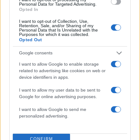
Personal Data for Targeted Advertising.
Opted In
I want to opt-out of Collection, Use,
Retention, Sale, and/or Sharing of my
Personal Data that Is Unrelated with the
Purposes for which it was collected.
Opted Out
Google consents
I want to allow Google to enable storage
related to advertising like cookies on web or
device identifiers in apps.
I want to allow my user data to be sent to
Google for online advertising purposes.
Στέφανος Κασσελάκης: «Η δημιουργία
I want to allow Google to send me
οικογένειας είναι ένα από τα πιο όμορφα και
personalized advertising.
δημιουργικά όνειρα που έχω»
08.08.2026
CONFIRM