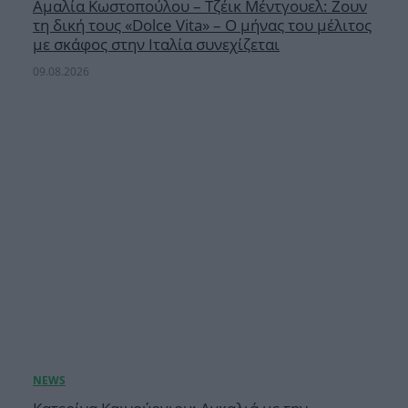
Αμαλία Κωστοπούλου – Τζέικ Μέντγουελ: Ζουν
τη δική τους «Dolce Vita» – Ο μήνας του μέλιτος
με σκάφος στην Ιταλία συνεχίζεται
09.08.2026