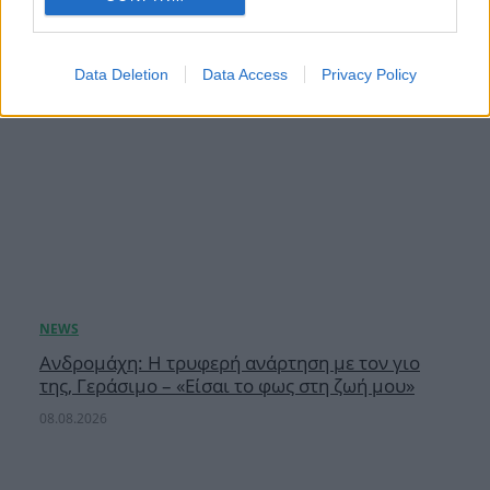
Data Deletion
Data Access
Privacy Policy
Ανδρομάχη: Η τρυφερή ανάρτηση με τον γιο
της, Γεράσιμο – «Είσαι το φως στη ζωή μου»
08.08.2026