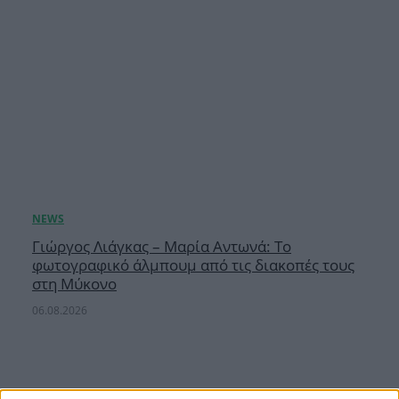
Γιώργος Λιάγκας – Μαρία Αντωνά: Το
φωτογραφικό άλμπουμ από τις διακοπές τους
στη Μύκονο
06.08.2026