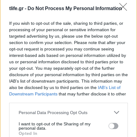
tlife.gr -
Do Not Process My Personal Information
If you wish to opt-out of the sale, sharing to third parties, or
processing of your personal or sensitive information for
targeted advertising by us, please use the below opt-out
section to confirm your selection. Please note that after your
opt-out request is processed you may continue seeing
interest-based ads based on personal information utilized by
us or personal information disclosed to third parties prior to
your opt-out. You may separately opt-out of the further
disclosure of your personal information by third parties on the
IAB’s list of downstream participants. This information may
Λάκης Χαλκιάς: Συντετριμμένη η σύζυγός του,
also be disclosed by us to third parties on the
IAB’s List of
Αλέκα στο τελευταίο αντίο στο Α’ Νεκροταφείο
Downstream Participants
that may further disclose it to other
Αθηνών
third parties.
06.08.2026
Please note that this website/app uses one or more Google
Personal Data Processing Opt Outs
services and may gather and store information including but
not limited to your visit or usage behaviour. You may click to
I want to opt-out of the Sharing of my
personal data.
grant or deny consent to Google and its third-party tags to
Opted In
use your data for below specified purposes in below Google