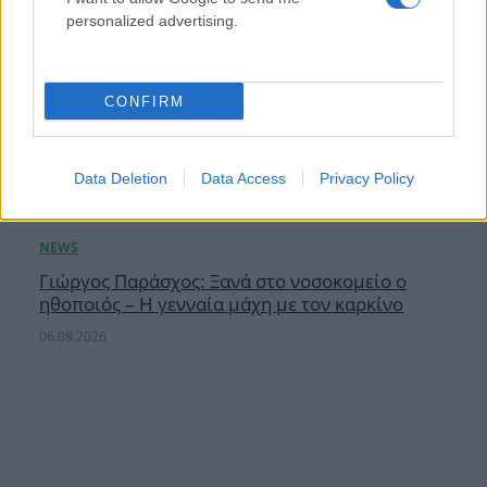
personalized advertising.
CONFIRM
Data Deletion
Data Access
Privacy Policy
Γιώργος Παράσχος: Ξανά στο νοσοκομείο ο
ηθοποιός – Η γενναία μάχη με τον καρκίνο
06.08.2026