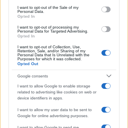
consent section.
I want to opt-out of the Sale of my
Personal Data.
Opted In
I want to opt-out of processing my
Personal Data for Targeted Advertising.
Opted In
I want to opt-out of Collection, Use,
Retention, Sale, and/or Sharing of my
Personal Data that Is Unrelated with the
Purposes for which it was collected.
Opted Out
Ελένη Μενεγάκη: Καλοκαιρινές στιγμές στο
Google consents
Φισκάρδο με τον Μάκη Παντζόπουλο – Το
I want to allow Google to enable storage
βίντεο από το γεύμα τους
related to advertising like cookies on web or
06.08.2026
device identifiers in apps.
I want to allow my user data to be sent to
Google for online advertising purposes.
I want to allow Google to send me