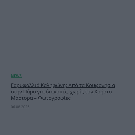
Γαρυφαλλιά Καληφώνη: Από τα Κουφονήσια
στην Πάρο για διακοπές, χωρίς τον Χρήστο
Μάστορα – Φωτογραφίες
06.08.2026