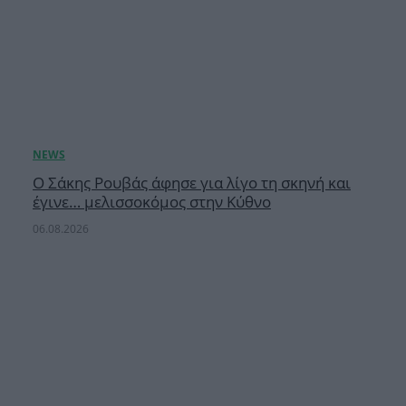
Ο Σάκης Ρουβάς άφησε για λίγο τη σκηνή και
έγινε… μελισσοκόμος στην Κύθνο
06.08.2026