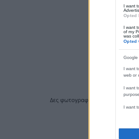
I want 
Advertis
Opted 
I want t
of my P
was col
Opted 
Google 
I want t
web or d
I want t
purpose
Δες φωτογραφίες:
I want 