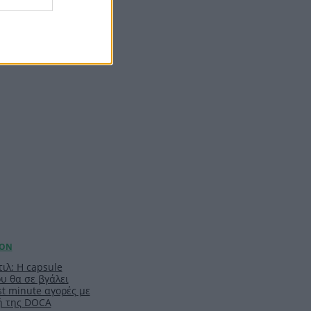
RIES
ιλ: Η capsule
υ θα σε βγάλει
t minute αγορές με
ή της DOCA