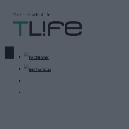
Μετάβαση
σε
The female side of life
περιεχόμενο
ΜΕΝΟΎ