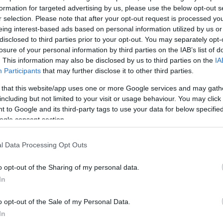
formation for targeted advertising by us, please use the below opt-out s
r selection. Please note that after your opt-out request is processed y
eing interest-based ads based on personal information utilized by us or
disclosed to third parties prior to your opt-out. You may separately opt-
losure of your personal information by third parties on the IAB’s list of
. This information may also be disclosed by us to third parties on the
IA
Participants
that may further disclose it to other third parties.
 that this website/app uses one or more Google services and may gath
including but not limited to your visit or usage behaviour. You may click 
οι και θαυμαστές του
 to Google and its third-party tags to use your data for below specifi
ies. Ανάμεσά τους ήταν και η Εύα
ogle consent section.
ιασκεδάσει με τους φίλους της.
l Data Processing Opt Outs
o opt-out of the Sharing of my personal data.
In
o opt-out of the Sale of my Personal Data.
In