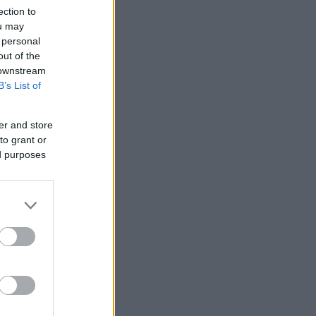
ection to
ou may
 personal
out of the
 downstream
B’s List of
er and store
to grant or
ed purposes