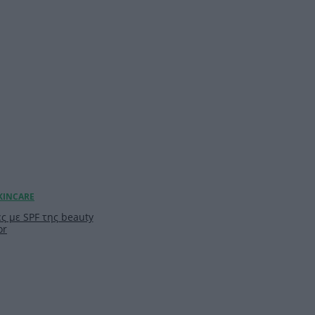
ς με SPF της beauty
or